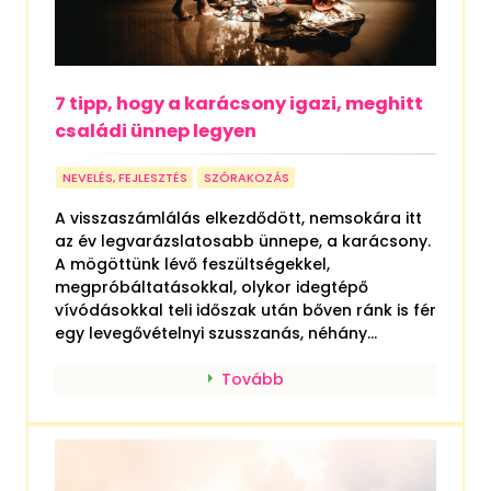
7 tipp, hogy a karácsony igazi, meghitt
családi ünnep legyen
NEVELÉS, FEJLESZTÉS
SZÓRAKOZÁS
A visszaszámlálás elkezdődött, nemsokára itt
az év legvarázslatosabb ünnepe, a karácsony.
A mögöttünk lévő feszültségekkel,
megpróbáltatásokkal, olykor idegtépő
vívódásokkal teli időszak után bőven ránk is fér
egy levegővételnyi szusszanás, néhány...
Tovább