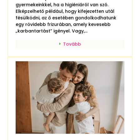
gyermekeinkkel, ha a higiéniáról van szó.
Elképzelhető például, hogy kifejezetten utál
fésülködni, az ő esetében gondolkodhatunk
egy rövidebb frizurában, amely kevesebb
„karbantartást” igényel. Vagy,...
Tovább