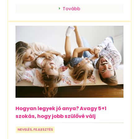
Tovább
Hogyan legyek jó anya? Avagy 5+1
szokás, hogy jobb szülővé válj
NEVELÉS, FEJLESZTÉS