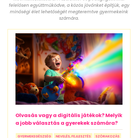
felelősen együttműködve, a közös jövőnket építjük, egy
minőségi élet lehetőségét megteremtve gyermekeink
számára.
Olvasás vagy a digitális játékok? Melyik
a jobb választás a gyerekek számára?
GYERMEKEGÉSZSÉG
NEVELÉS, FEJLESZTÉS
SZÓRAKOZÁS