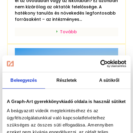
el az óvodában vagy az iskolában? Ez azonban
nem kizárólag az oktatók felelőssége. A
hatékony tanulás és növekedés legfontosabb
forrásaként – az intézményes...
Tovább
Beleegyezés
Részletek
A sütikről
A Graph-Art gyerekkönyvkiadó oldala is használ sütiket
A beágyazott videók megtekintéséhez és az
ügyfélszolgálatunkkal való kapcsolatfelvételhez
szükséges az összes süti elfogadása. Amennyiben
Strand gyerekkel: 7+1 tipp a felhőtlen
ezeket nem kívánja engedélyezni, az oldalt teljes