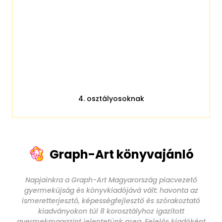
4. osztályosoknak
Graph-Art könyvajánló
Napjainkra a Graph-Art Magyarország piacvezető
gyermekújság és könyvkiadójává vált: havonta az
ismeretterjesztő, képességfejlesztő és szórakoztató
kiadványokon túl 8 korosztályhoz igazított
gyermekmagazint jelentetünk meg. Felelős kiadóként
az alapötlettől a könyvtervezésen, szerkesztésen és az