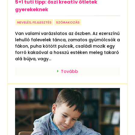
5+1 tuti tipp: őszi kreatív ötletek
gyerekeknek
NEVELÉS, FEJLESZTÉS
SZÓRAKOZÁS
Van valami varázslatos az őszben. Az ezerszínű
lehulló falevelek tánca, zamatos gyümölcsök a
fákon, puha kötött pulcsik, családi mozik egy
forró kakaóval a hosszú estéken meleg takaró
alá bújva, vagy...
Tovább