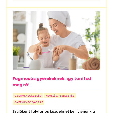
Fogmosás gyerekeknek: így tanítsd
meg rá!
GYERMEKEGÉSZSÉG
NEVELÉS, FEJLESZTÉS
GYERMEKFOGÁSZAT
Szülőként folytonos küzdelmet kell vívnunk a