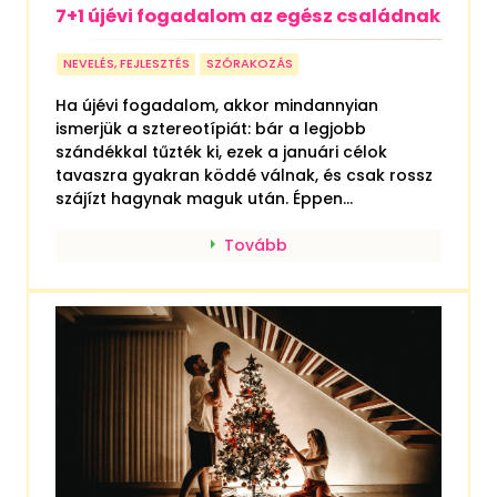
7+1 újévi fogadalom az egész családnak
NEVELÉS, FEJLESZTÉS
SZÓRAKOZÁS
Ha újévi fogadalom, akkor mindannyian
ismerjük a sztereotípiát: bár a legjobb
szándékkal tűzték ki, ezek a januári célok
tavaszra gyakran köddé válnak, és csak rossz
szájízt hagynak maguk után. Éppen...
Tovább