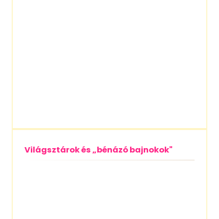
Világsztárok és „bénázó bajnokok"