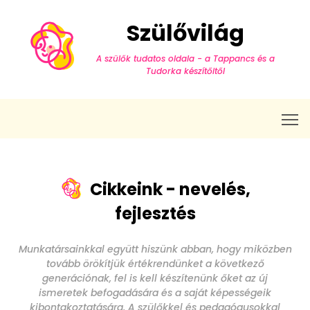
Szülővilág
A szülők tudatos oldala - a Tappancs és a
Tudorka készítőitől
T
Cikkeink - nevelés,
fejlesztés
Munkatársainkkal együtt hiszünk abban, hogy miközben
tovább örökítjük értékrendünket a következő
generációnak, fel is kell készítenünk őket az új
ismeretek befogadására és a saját képességeik
kibontakoztatására. A szülőkkel és pedagógusokkal