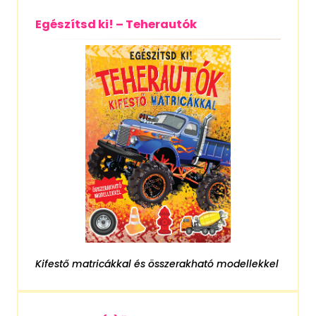
Egészítsd ki! – Teherautók
Kifestő matricákkal és összerakható modellekkel