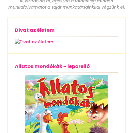
illusztráción át, egészen a tördelésig minden
munkafolyamatot a saját munkatársainkkal végzünk el.
Divat az életem
Állatos mondókák – leporelló