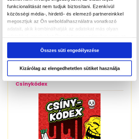
funkcionalitását nem tudjuk biztosítani. Ezenkívül
közösségi média-, hirdető- és elemező partnereinkkel
megosztjuk az Ön weboldalhasználatra vonatkozó
adatait, akik kombinálhatják az adatokat más olyan
adatokkal, amelyeket Ön adott meg számukra vagy az
Ön által használt más szolgáltatásokból gyűjtöttek.
Összes süti engedélyezése
A kraftvilág legkiválóbb harcosának izgalmas
kalandjai
Kizárólag az elengedhetetlen sütiket használja
Csínykódex