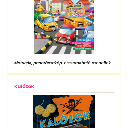
Matricák, panorámakép, összerakható modellek
Kalózok