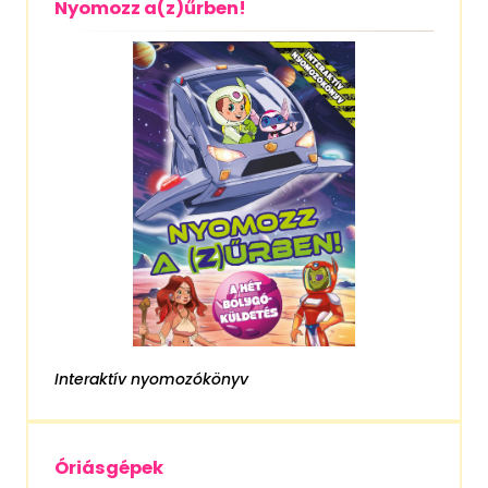
Nyomozz a(z)űrben!
Interaktív nyomozókönyv
Óriásgépek