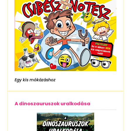
Egy kis mókázáshoz
A dinoszauruszok uralkodása