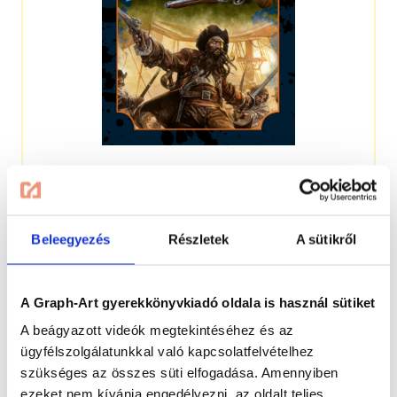
Izgalmas kalandok és lebilincselő történetek
Beleegyezés
Részletek
A sütikről
Kraftkalandorok
A Graph-Art gyerekkönyvkiadó oldala is használ sütiket
A beágyazott videók megtekintéséhez és az
ügyfélszolgálatunkkal való kapcsolatfelvételhez
szükséges az összes süti elfogadása. Amennyiben
ezeket nem kívánja engedélyezni, az oldalt teljes