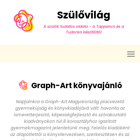
Szülővilág
A szülők tudatos oldala - a Tappancs és a
Tudorka készítőitől
T
Graph-Art könyvajánló
Napjainkra a Graph-Art Magyarország piacvezető
gyermekújság és könyvkiadójává vált: havonta az
ismeretterjesztő, képességfejlesztő és szórakoztató
kiadványokon túl 8 korosztályhoz igazított
gyermekmagazint jelentetünk meg. Felelős kiadóként
az alapötlettől a könyvtervezésen, szerkesztésen és az