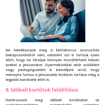
Ne feledkezzünk meg a kétfaktoros azonosítás
bekapcsolásáról sem, valamint azt is tartsuk szem
előtt, hogy ne tároljuk könnyen hozzáférhető helyen
ezeket a jelszavakat. Gyermekünkkel akár szülőként
vagy pedagógusként is beszéljünk arról, hogy
mennyire fontos a jelszavaink titokban tartása még a
legjobb barátaink előtt is.
6. Időbeli korlátok felállítása
Határozzunk meg időbeli korlátokat az
eszközhasználatra gyermekeink számára.