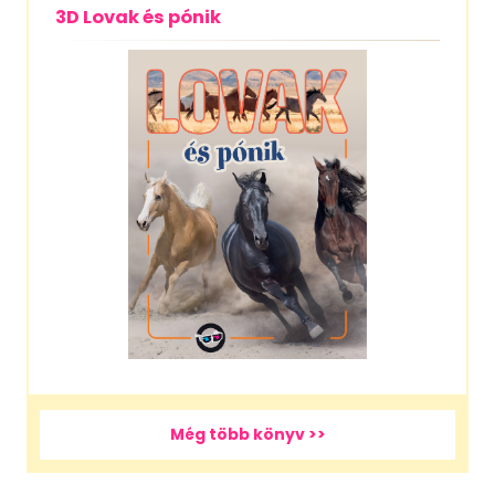
3D Lovak és pónik
Még több könyv >>