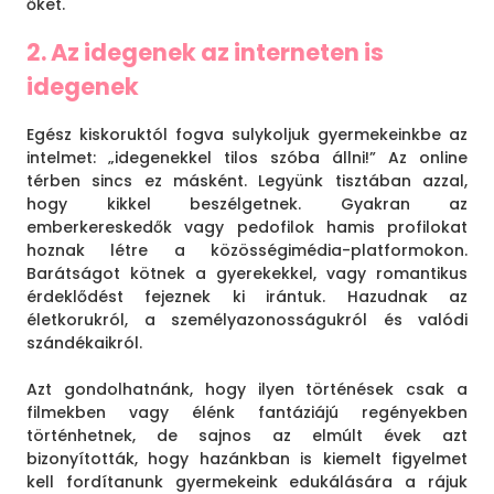
őket.
2. Az idegenek az interneten is
idegenek
Egész kiskoruktól fogva sulykoljuk gyermekeinkbe az
intelmet: „idegenekkel tilos szóba állni!” Az online
térben sincs ez másként. Legyünk tisztában azzal,
hogy kikkel beszélgetnek. Gyakran az
emberkereskedők vagy pedofilok hamis profilokat
hoznak létre a közösségimédia-platformokon.
Barátságot kötnek a gyerekekkel, vagy romantikus
érdeklődést fejeznek ki irántuk. Hazudnak az
életkorukról, a személyazonosságukról és valódi
szándékaikról.
Azt gondolhatnánk, hogy ilyen történések csak a
filmekben vagy élénk fantáziájú regényekben
történhetnek, de sajnos az elmúlt évek azt
bizonyították, hogy hazánkban is kiemelt figyelmet
kell fordítanunk gyermekeink edukálására a rájuk