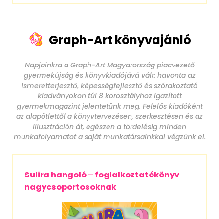
Graph-Art könyvajánló
Napjainkra a Graph-Art Magyarország piacvezető
gyermekújság és könyvkiadójává vált: havonta az
ismeretterjesztő, képességfejlesztő és szórakoztató
kiadványokon túl 8 korosztályhoz igazított
gyermekmagazint jelentetünk meg. Felelős kiadóként
az alapötlettől a könyvtervezésen, szerkesztésen és az
illusztráción át, egészen a tördelésig minden
munkafolyamatot a saját munkatársainkkal végzünk el.
Sulira hangoló – foglalkoztatókönyv
nagycsoportosoknak