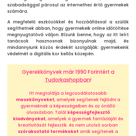
szabadsággal párosul az internethez értő gyermekek
számára.
A megfelelő eszközökkel és hozzáállással a szülők
segíthetnek abban, hogy gyermekeik online időtöltése
megnyugtatóvá váljon. Bízunk benne, hogy az itt leírt
tanácsok hasznosnak bizonyulnak majd, és
mindannyiunk közös érdekét szolgálják: gyermekeink
védelmét a digitális kor kellős közepén.
Gyerekkönyvek már 1990 Forintért a
Tudorkashopban
!
Itt megtalálja a legcsodálatosabb
mesekönyveket
, amelyek segítenek fejlődni a
gyermeknek a képességeiben és az önálló
olvasásban. Talál
képességfejlesztő
kiadványokat
, amelyek a gyermek fantáziáját és
kreativitását fejlesztik. és nem utolsó sorban
szórakoztató termékeket
amik segítenek a