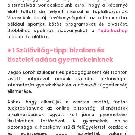
alternatívát! Gondoskodjunk arról, hogy a képernyő
előtt töltött idő helyett mással is foglalkozzanak.
Vezessünk be új tevékenységeket az otthonunkba,
például sportot, közös programokat és olvasást.
Utóbbihoz izgalmas kiadványokat a
Tudorkashop
oldalán is találtok.
+ 1 Szülővilág-tipp: bizalom és
tisztelet adása gyermekeinknek
Végső soron szülőként és pedagógusként két fronton
vívott háborúval nézünk szembe: biztonságos
internetezés gyerekeknek és a növekvő függetlenség
elismerése.
Ahhoz, hogy elkerüljük a vesztes csatát, fontos
tudatosítanunk: az online biztonsági ellenőrzések
alkalmazásának együtt kell járnia gyermekeink
tiszteletben tartásával. A gyermekek online
biztonsága a hatékony szülői felügyelettel kezdődik,
és egészséges adag tisztelettel, valamint