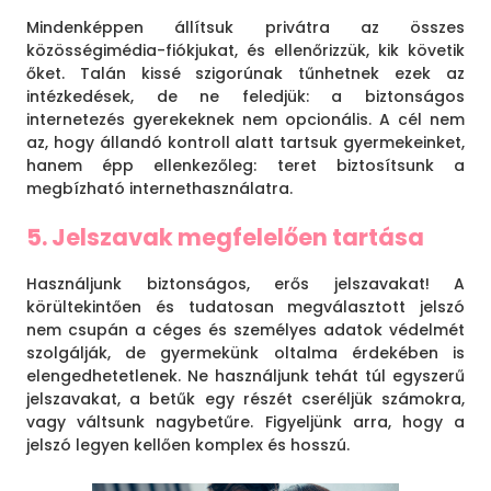
Mindenképpen állítsuk privátra az összes
közösségimédia-fiókjukat, és ellenőrizzük, kik követik
őket. Talán kissé szigorúnak tűnhetnek ezek az
intézkedések, de ne feledjük: a biztonságos
internetezés gyerekeknek nem opcionális. A cél nem
az, hogy állandó kontroll alatt tartsuk gyermekeinket,
hanem épp ellenkezőleg: teret biztosítsunk a
megbízható internethasználatra.
5. Jelszavak megfelelően tartása
Használjunk biztonságos, erős jelszavakat! A
körültekintően és tudatosan megválasztott jelszó
nem csupán a céges és személyes adatok védelmét
szolgálják, de gyermekünk oltalma érdekében is
elengedhetetlenek. Ne használjunk tehát túl egyszerű
jelszavakat, a betűk egy részét cseréljük számokra,
vagy váltsunk nagybetűre. Figyeljünk arra, hogy a
jelszó legyen kellően komplex és hosszú.