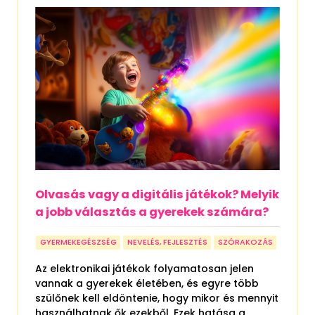
Olvasás vagy a digitális játékok? Melyik
a jobb választás a gyerekek számára?
GYERMEKEGÉSZSÉG
NEVELÉS, FEJLESZTÉS
SZÓRAKOZÁS
Az elektronikai játékok folyamatosan jelen
vannak a gyerekek életében, és egyre több
szülőnek kell eldöntenie, hogy mikor és mennyit
használhatnak ők ezekből. Ezek hatása a