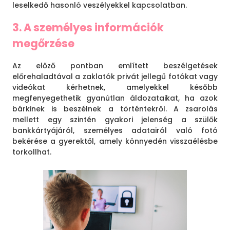
leselkedő hasonló veszélyekkel kapcsolatban.
3. A személyes információk
megőrzése
Az előző pontban említett beszélgetések
előrehaladtával a zaklatók privát jellegű fotókat vagy
videókat kérhetnek, amelyekkel később
megfenyegethetik gyanútlan áldozataikat, ha azok
bárkinek is beszélnek a történtekről. A zsarolás
mellett egy szintén gyakori jelenség a szülők
bankkártyájáról, személyes adatairól való fotó
bekérése a gyerektől, amely könnyedén visszaélésbe
torkollhat.