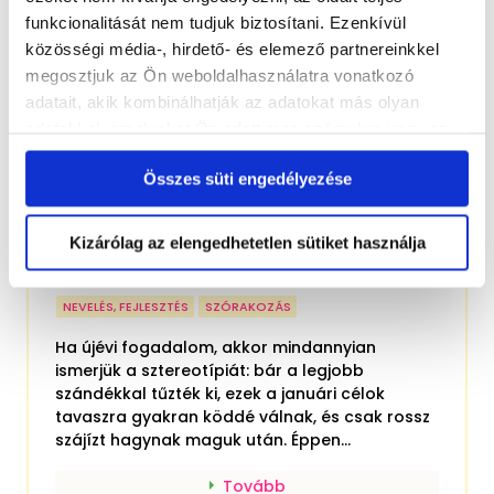
funkcionalitását nem tudjuk biztosítani. Ezenkívül
közösségi média-, hirdető- és elemező partnereinkkel
megosztjuk az Ön weboldalhasználatra vonatkozó
adatait, akik kombinálhatják az adatokat más olyan
adatokkal, amelyeket Ön adott meg számukra vagy az
Ön által használt más szolgáltatásokból gyűjtöttek.
Összes süti engedélyezése
Kizárólag az elengedhetetlen sütiket használja
7+1 újévi fogadalom az egész családnak
NEVELÉS, FEJLESZTÉS
SZÓRAKOZÁS
Ha újévi fogadalom, akkor mindannyian
ismerjük a sztereotípiát: bár a legjobb
szándékkal tűzték ki, ezek a januári célok
tavaszra gyakran köddé válnak, és csak rossz
szájízt hagynak maguk után. Éppen...
Tovább