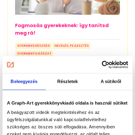
Fogmosás gyerekeknek: így tanítsd
meg rá!
GYERMEKEGÉSZSÉG
NEVELÉS, FEJLESZTÉS
GYERMEKFOGÁSZAT
Szülőként folytonos küzdelmet kell vívnunk a
gyermekeinkkel, ha a higiéniáról van szó.
Elképzelhető például, hogy kifejezetten utál
Beleegyezés
Részletek
A sütikről
fésülködni, az ő esetében gondolkodhatunk
egy rövidebb frizurában, amely kevesebb
„karbantartást” igényel. Vagy,...
A Graph-Art gyerekkönyvkiadó oldala is használ sütiket
Tovább
A beágyazott videók megtekintéséhez és az
ügyfélszolgálatunkkal való kapcsolatfelvételhez
szükséges az összes süti elfogadása. Amennyiben
ezeket nem kívánja engedélyezni, az oldalt teljes