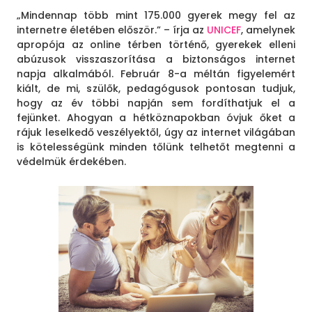
„Mindennap több mint 175.000 gyerek megy fel az
internetre életében először.” – írja az
UNICEF
, amelynek
apropója az online térben történő, gyerekek elleni
abúzusok visszaszorítása a biztonságos internet
napja alkalmából. Február 8-a méltán figyelemért
kiált, de mi, szülők, pedagógusok pontosan tudjuk,
hogy az év többi napján sem fordíthatjuk el a
fejünket. Ahogyan a hétköznapokban óvjuk őket a
rájuk leselkedő veszélyektől, úgy az internet világában
is kötelességünk minden tőlünk telhetőt megtenni a
védelmük érdekében.