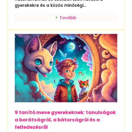
gyerekekre és a közös minőségi...
Tovább
9 tanító mese gyerekeknek: tanulságok
a barátságról, a bátorságról és a
felfedezésről