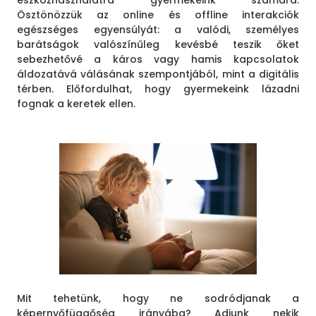
Ösztönözzük az online és offline interakciók
egészséges egyensúlyát: a valódi, személyes
barátságok valószínűleg kevésbé teszik őket
sebezhetővé a káros vagy hamis kapcsolatok
áldozatává válásának szempontjából, mint a digitális
térben. Előfordulhat, hogy gyermekeink lázadni
fognak a keretek ellen.
Mit tehetünk, hogy ne sodródjanak a
képernyőfüggőség irányába? Adjunk nekik