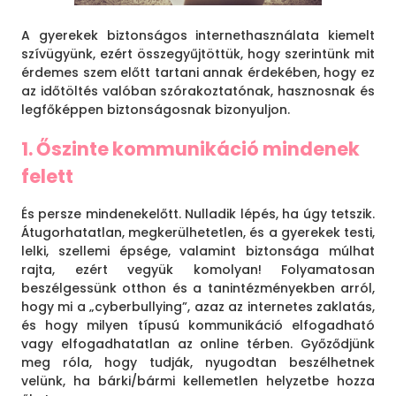
A gyerekek biztonságos internethasználata kiemelt
szívügyünk, ezért összegyűjtöttük, hogy szerintünk mit
érdemes szem előtt tartani annak érdekében, hogy ez
az időtöltés valóban szórakoztatónak, hasznosnak és
legfőképpen biztonságosnak bizonyuljon.
1. Őszinte kommunikáció mindenek
felett
És persze mindenekelőtt. Nulladik lépés, ha úgy tetszik.
Átugorhatatlan, megkerülhetetlen, és a gyerekek testi,
lelki, szellemi épsége, valamint biztonsága múlhat
rajta, ezért vegyük komolyan! Folyamatosan
beszélgessünk otthon és a tanintézményekben arról,
hogy mi a „cyberbullying”, azaz az internetes zaklatás,
és hogy milyen típusú kommunikáció elfogadható
vagy elfogadhatatlan az online térben. Győződjünk
meg róla, hogy tudják, nyugodtan beszélhetnek
velünk, ha bárki/bármi kellemetlen helyzetbe hozza