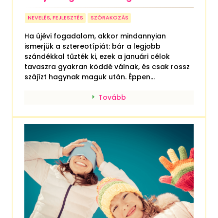
NEVELÉS, FEJLESZTÉS
SZÓRAKOZÁS
Ha újévi fogadalom, akkor mindannyian
ismerjük a sztereotípiát: bár a legjobb
szándékkal tűzték ki, ezek a januári célok
tavaszra gyakran köddé válnak, és csak rossz
szájízt hagynak maguk után. Éppen...
Tovább