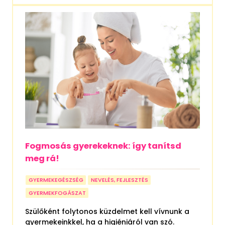
Fogmosás gyerekeknek: így tanítsd
meg rá!
GYERMEKEGÉSZSÉG
NEVELÉS, FEJLESZTÉS
GYERMEKFOGÁSZAT
Szülőként folytonos küzdelmet kell vívnunk a
gyermekeinkkel, ha a higiéniáról van szó.