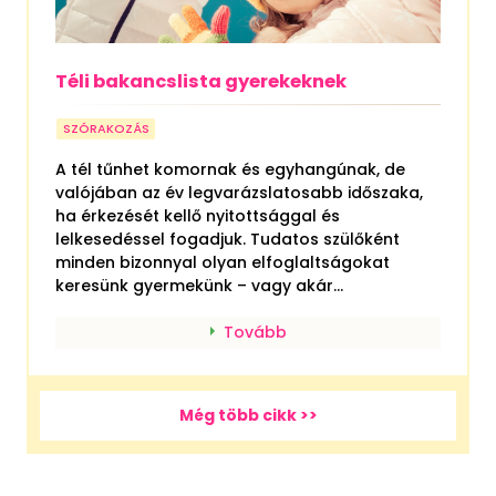
Téli bakancslista gyerekeknek
SZÓRAKOZÁS
A tél tűnhet komornak és egyhangúnak, de
valójában az év legvarázslatosabb időszaka,
ha érkezését kellő nyitottsággal és
lelkesedéssel fogadjuk. Tudatos szülőként
minden bizonnyal olyan elfoglaltságokat
keresünk gyermekünk – vagy akár...
Tovább
Még több cikk >>