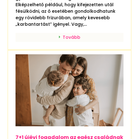
Elképzelhető például, hogy kifejezetten utál
fésülködni, az ő esetében gondolkodhatunk
egy rövidebb frizurában, amely kevesebb
„karbantartást” igényel. Vagy,...
Tovább
7+1 újévi fogadalom az egész családnak