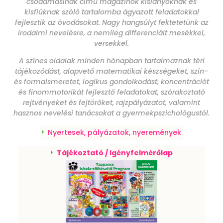
csodamasinák című magazinok kislányoknak és
kisfiúknak szóló tartalomba ágyazott feladatokkal
fejlesztik az óvodásokat. Nagy hangsúlyt fektetetünk az
irodalmi nevelésre, a nemileg differenciált mesékkel,
versekkel.
A színes oldalak minden hónapban tartalmaznak téri
tájékozódást, alapvető matematikai készségeket, szín-
és formaismeretet, logikus gondolkodást, koncentrációt
és finommotorikát fejlesztő feladatokat, szórakoztató
rejtvényeket és fejtörőket, rajzpályázatot, valamint
hasznos nevelési tanácsokat a gyermekpszichológustól.
Nyertesek, pályázatok, nyeremények
Tájékoztató / Igényfelmérőlap