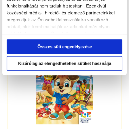
funkcionalitását nem tudjuk biztosítani. Ezenkívül
közösségi média-, hirdető- és elemező partnereinkkel
megosztjuk az Ön weboldalhasználatra vonatkozó
adatait, akik kombinálhatják az adatokat más olyan
4-7 éveseknek
adatokkal, amelyeket Ön adott meg számukra vagy az
Ön által használt más szolgáltatásokból gyűjtöttek.
Összes süti engedélyezése
Kizárólag az elengedhetetlen sütiket használja