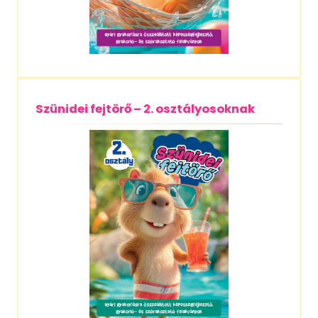
Szünidei fejtörő – 2. osztályosoknak