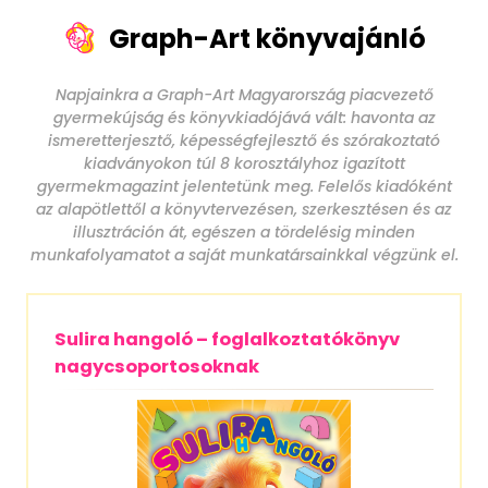
Graph-Art könyvajánló
Napjainkra a Graph-Art Magyarország piacvezető
gyermekújság és könyvkiadójává vált: havonta az
ismeretterjesztő, képességfejlesztő és szórakoztató
kiadványokon túl 8 korosztályhoz igazított
gyermekmagazint jelentetünk meg. Felelős kiadóként
az alapötlettől a könyvtervezésen, szerkesztésen és az
illusztráción át, egészen a tördelésig minden
munkafolyamatot a saját munkatársainkkal végzünk el.
Sulira hangoló – foglalkoztatókönyv
nagycsoportosoknak