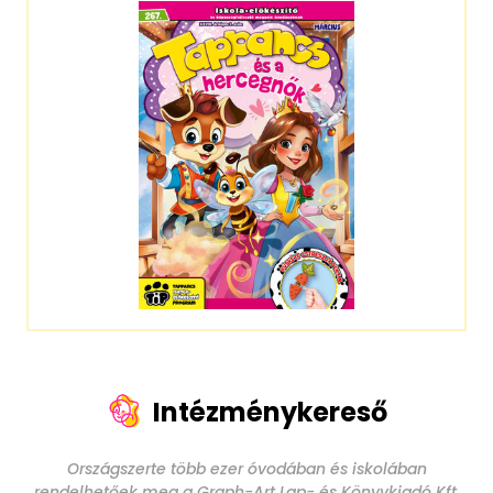
Intézménykereső
Országszerte több ezer óvodában és iskolában
rendelhetőek meg a Graph-Art Lap- és Könyvkiadó Kft.