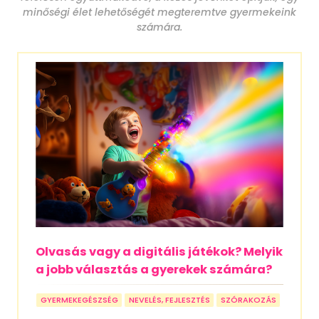
minőségi élet lehetőségét megteremtve gyermekeink
számára.
Olvasás vagy a digitális játékok? Melyik
a jobb választás a gyerekek számára?
GYERMEKEGÉSZSÉG
NEVELÉS, FEJLESZTÉS
SZÓRAKOZÁS