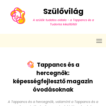
Szülővilág
A szülők tudatos oldala - a Tappancs és a
Tudorka készítőitől
T
Tappancs és a
hercegnők:
képességfejlesztő magazin
óvodásoknak
A Tappancs és a hercegnők, valamint a Tappancs és a