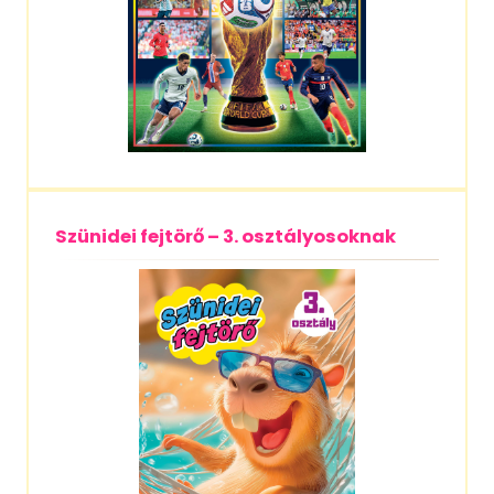
Szünidei fejtörő – 3. osztályosoknak