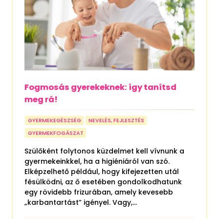
Fogmosás gyerekeknek: így tanítsd
meg rá!
GYERMEKEGÉSZSÉG
NEVELÉS, FEJLESZTÉS
GYERMEKFOGÁSZAT
Szülőként folytonos küzdelmet kell vívnunk a
gyermekeinkkel, ha a higiéniáról van szó.
Elképzelhető például, hogy kifejezetten utál
fésülködni, az ő esetében gondolkodhatunk
egy rövidebb frizurában, amely kevesebb
„karbantartást” igényel. Vagy,...