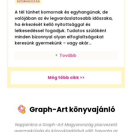
SZÓRAKOZÁS
A tél tűnhet komornak és egyhangúnak, de
valójában az év legvarázslatosabb időszaka,
ha érkezését kellő nyitottsággal és
lelkesedéssel fogadjuk. Tudatos szülőként
minden bizonnyal olyan elfoglaltságokat
keresünk gyermekünk – vagy akár...
Tovább
Még több cikk >>
Graph-Art könyvajánló
Napjainkra a Graph-Art Magyarország piacvezető
gyermekújság és könyvkiadójává vált: havonta az