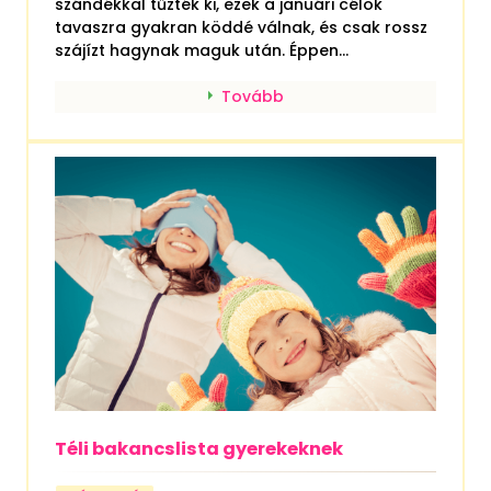
szándékkal tűzték ki, ezek a januári célok
tavaszra gyakran köddé válnak, és csak rossz
szájízt hagynak maguk után. Éppen...
Tovább
Téli bakancslista gyerekeknek