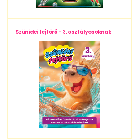
Szünidei fejtörő – 3. osztályosoknak