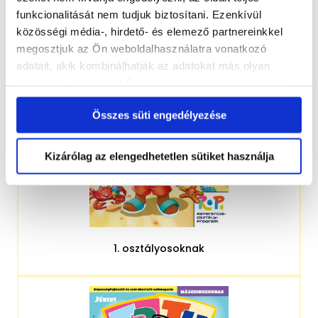
funkcionalitását nem tudjuk biztosítani. Ezenkívül
közösségi média-, hirdető- és elemező partnereinkkel
megosztjuk az Ön weboldalhasználatra vonatkozó
adatait, akik kombinálhatják az adatokat más olyan
adatokkal, amelyeket Ön adott meg számukra vagy az
Ön által használt más szolgáltatásokból gyűjtöttek.
Összes süti engedélyezése
Kizárólag az elengedhetetlen sütiket használja
1. osztályosoknak