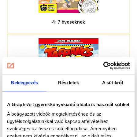
4-7 éveseknek
Beleegyezés
Részletek
A sütikről
A Graph-Art gyerekkönyvkiadó oldala is használ sütiket
A beágyazott videók megtekintéséhez és az
ügyfélszolgálatunkkal való kapcsolatfelvételhez
szükséges az összes süti elfogadása. Amennyiben
4-7 éveseknek
ezeket nem kívánja engedélyezni, az oldalt teljes