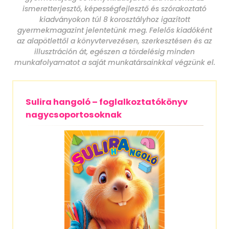
ismeretterjesztő, képességfejlesztő és szórakoztató
kiadványokon túl 8 korosztályhoz igazított
gyermekmagazint jelentetünk meg. Felelős kiadóként
az alapötlettől a könyvtervezésen, szerkesztésen és az
illusztráción át, egészen a tördelésig minden
munkafolyamatot a saját munkatársainkkal végzünk el.
Sulira hangoló – foglalkoztatókönyv
nagycsoportosoknak