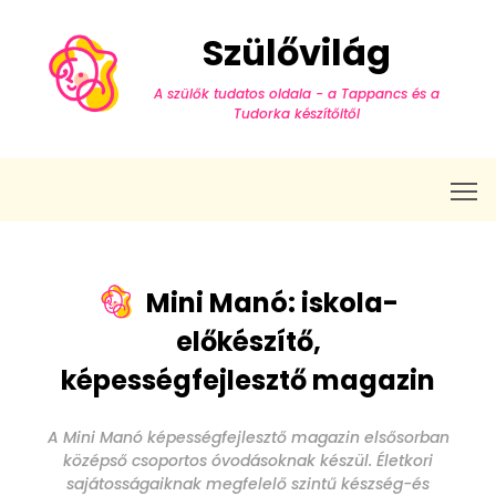
Szülővilág
A szülők tudatos oldala - a Tappancs és a
Tudorka készítőitől
T
Mini Manó: iskola-
előkészítő,
képességfejlesztő magazin
A Mini Manó képességfejlesztő magazin elsősorban
középső csoportos óvodásoknak készül. Életkori
sajátosságaiknak megfelelő szintű készség-és