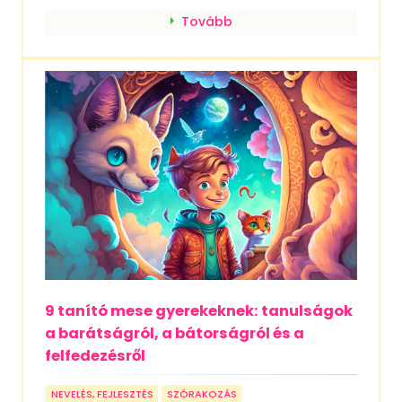
Tovább
9 tanító mese gyerekeknek: tanulságok
a barátságról, a bátorságról és a
felfedezésről
NEVELÉS, FEJLESZTÉS
SZÓRAKOZÁS