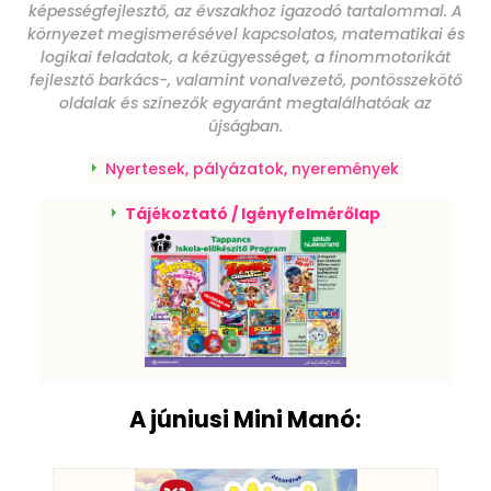
képességfejlesztő, az évszakhoz igazodó tartalommal. A
környezet megismerésével kapcsolatos, matematikai és
logikai feladatok, a kézügyességet, a finommotorikát
fejlesztő barkács-, valamint vonalvezető, pontösszekötő
oldalak és színezők egyaránt megtalálhatóak az
újságban.
Nyertesek, pályázatok, nyeremények
Tájékoztató / Igényfelmérőlap
A júniusi Mini Manó: