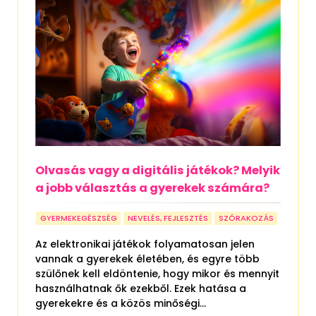
Olvasás vagy a digitális játékok? Melyik
a jobb választás a gyerekek számára?
GYERMEKEGÉSZSÉG
NEVELÉS, FEJLESZTÉS
SZÓRAKOZÁS
Az elektronikai játékok folyamatosan jelen
vannak a gyerekek életében, és egyre több
szülőnek kell eldöntenie, hogy mikor és mennyit
használhatnak ők ezekből. Ezek hatása a
gyerekekre és a közös minőségi...