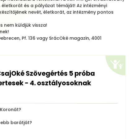
, életkorát és a pályázat témáját! Az intézményi
észítőjének nevét, életkorát, az intézmény pontos
s nem küldjük vissza!
nek!
Debrecen, Pf. 136 vagy SrácOké magazin, 4001
CsajOké Szövegértés 5 próba
rtesek - 4. osztályosoknak
t Koronát?
sebb barátját?