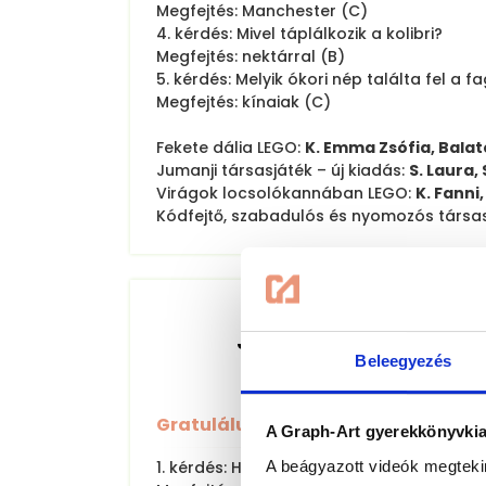
Megfejtés: Manchester (C)
4. kérdés: Mivel táplálkozik a kolibri?
Megfejtés: nektárral (B)
5. kérdés: Melyik ókori nép találta fel a fa
Megfejtés: kínaiak (C)
Fekete dália LEGO:
K. Emma Zsófia, Bala
Jumanji társasjáték – új kiadás:
S. Laura,
Virágok locsolókannában LEGO:
K. Fanni
Kódfejtő, szabadulós és nyomozós társa
Júniusi (275. szám) 
Beleegyezés
nyereményjáték nye
Gratulálunk a nyerteseknek!
A Graph-Art gyerekkönyvkiad
1. kérdés: Hány évvel ezelőtt jelent meg 
A beágyazott videók megteki