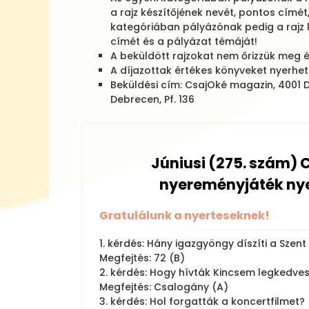
a rajz készítőjének nevét, pontos címét
kategóriában pályázónak pedig a rajz k
címét és a pályázat témáját!
A beküldött rajzokat nem őrizzük meg é
A díjazottak értékes könyveket nyerhet
Beküldési cím: CsajOké magazin, 4001 
Debrecen, Pf. 136
Júniusi (275. szám) 
nyereményjáték nye
Gratulálunk a nyerteseknek!
1. kérdés: Hány igazgyöngy díszíti a Szen
Megfejtés: 72 (B)
2. kérdés: Hogy hívták Kincsem legkedve
Megfejtés: Csalogány (A)
3. kérdés: Hol forgatták a koncertfilmet?