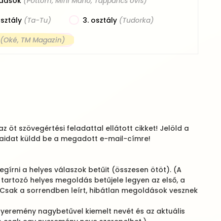
dások
(Pöttöm, Mini Manó, Tappancs ovis)
osztály
(Ta-Tu)
3. osztály
(Tudorka)
(Oké, TM Magazin)
 öt szövegértési feladattal ellátott cikket! Jelöld a
zaidat küldd be a megadott e-mail-címre!
gírni a helyes válaszok betűit (összesen ötöt). (A
tartozó helyes megoldás betűjele legyen az első, a
Csak a sorrendben leírt, hibátlan megoldások vesznek
nyeremény nagybetűvel kiemelt nevét és az aktuális