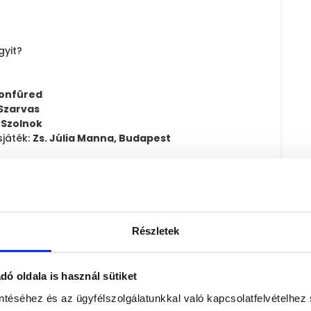
gyit?
tonfüred
 Szarvas
, Szolnok
sjáték:
Zs. Júlia Manna, Budapest
SrácOké Szövegértés 5 próba
Részletek
rtesek - 4. osztályosoknak
ó oldala is használ sütiket
a Harry Potter és a bölcsek köve című könyv??
ntéséhez és az ügyfélszolgálatunkkal való kapcsolatfelvételhez