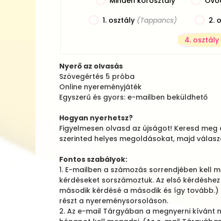
Minden korosztály
Óvo
1. osztály
(Tappancs)
2. 
4. osztály
Nyerő az olvasás
Szövegértés 5 próba
Online nyereményjáték
Egyszerű és gyors: e-mailben beküldhető
Hogyan nyerhetsz?
Figyelmesen olvasd az újságot! Keresd meg az
szerinted helyes megoldásokat, majd válas
Fontos szabályok:
1. E-mailben a számozás sorrendjében kell me
kérdéseket sorszámoztuk. Az első kérdéshez 
második kérdésé a második és így tovább.) 
részt a nyereménysorsoláson.
2. Az e-mail Tárgyában a megnyerni kívánt 