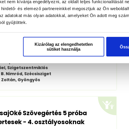
t nem kívánja engedélyezni, az oldalt teljes funkcionalitását ne
öbbször a világbajnoki címet?
 hirdető- és elemező partnereinkkel megosztjuk az Ön weboldal
k az adatokat más olyan adatokkal, amelyeket Ön adott meg szám
 talpi részén?
ól gyűjtöttek.
Kizárólag az elengedhetetlen
Össz
sütiket használja
 Budapest
iel, Szigetszentmiklós
:
B. Nimród, Szécsisziget
. Zoltán, Gyöngyös
CsajOké Szövegértés 5 próba
rtesek - 4. osztályosoknak