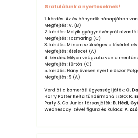
Gratulálunk a nyerteseknek!
1. kérdés: Az év hányadik hónapjában van
Megfejtés: V. (B)
2. kérdés: Melyik gyógynövényről olvastál
Megfejtés: rozmaring (C)
3. kérdés: Mi nem szükséges a kísérlet e
Megfejtés: ételecet (A)
4. kérdés: Milyen virágzata van a mentán
Megfejtés: fürtös (C)
5. kérdés: Hány évesen nyert először Pol
Megfejtés: 9 (A)
Verd át a kamerát! ügyességi játék:
O. D
Harry Potter Kelta tündérmanó LEGO:
K. 
Party & Co Junior társasjáték:
B. Hédi, 
Wednesday Izével figura és kulacs:
P. Zs