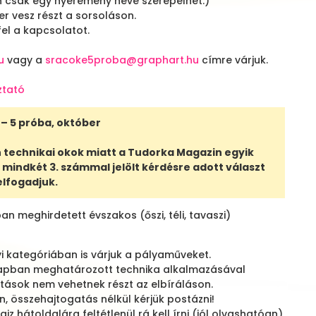
n csak egy nyeremény neve szerepelhet.)
r vesz részt a sorsoláson.
fel a kapcsolatot.
u
vagy a
sracoke5proba@graphart.hu
címre várjuk.
ztató
– 5 próba, október
án technikai okok miatt a Tudorka Magazin egyik
 mindkét 3. számmal jelölt kérdésre adott választ
elfogadjuk.
 meghirdetett évszakos (őszi, téli, tavaszi)
i kategóriában is várjuk a pályaműveket.
napban meghatározott technika alkalmazásával
otások nem vehetnek részt az elbíráláson.
, összehajtogatás nélkül kérjük postázni!
z hátoldalára feltétlenül rá kell írni (jól olvashatóan)