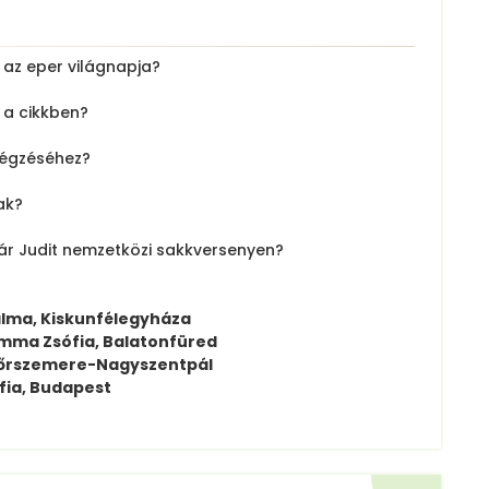
 az eper világnapja?
 a cikkben?
lvégzéséhez?
ak?
gár Judit nemzetközi sakkversenyen?
alma, Kiskunfélegyháza
Emma Zsófia, Balatonfüred
Győrszemere-Nagyszentpál
ófia, Budapest