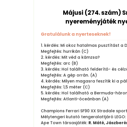
Májusi (274. szám) 
nyereményjáték nye
Gratulálunk a nyerteseknek!
1. kérdés: Mi okoz hatalmas pusztítást a
Megfejtés: hurrikán (C)
2. kérdés: Mit véd a kámzsa?
Megfejtés: arc (B)
3. kérdés: Hol található felderítő- és cél
Megfejtés: A gép orrán. (A)
4. kérdés: Milyen magasra feszítik ki a pá
Megfejtés: 1,5 méter (C)
5. kérdés: Hol található a Bermuda-hár
Megfejtés: Atlanti-óceánban (A)
Champions Ferrari SF90 XX Stradale spor
Mélytengeri kutató tengeralattjáró LEGO:
Ape Town társasjáték:
R. Máté, Jászberé