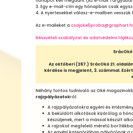
hónapot kell megadni. (Az e-mail Tárgyába
3. Egy e-mail-cím egy hónapban csak egysze
4. A nyertesekkel válasz-e-mailben vesszük 
Az e-maileket a
csajoke5proba@graphart.h
Részvételi szabályzat és adatvédelmi tájéko
SrácOké 
Az októberi (267.) SrácOké 21. oldal
kérdése is megjelent, 3. számmal. Ezért
Néhány fontos tudnivaló az Oké magazinokban
rajzpályázatok
ról:
A rajzpályázatokra egyéni és intézmény
A beküldött alkotások kizárólag a hó
készüljenek, mert a mással készült alk
A rajzokat megfelelő méretű borítékban
Az egyéni kategóriában pályázónak a raj