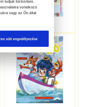
m tudjuk biztosítani.
használatra vonatkozó
ukra vagy az Ön által
3-5 éveseknek
es süti engedélyezése