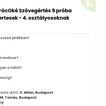
SrácOké Szövegértés 5 próba
rtesek - 4. osztályosoknak
 Docked játékban?
zórendszer?
lyán a hálót?
omszög?
tautó LEGO:
K. Milán, Budapest
M. Tamás, Budapest
ny