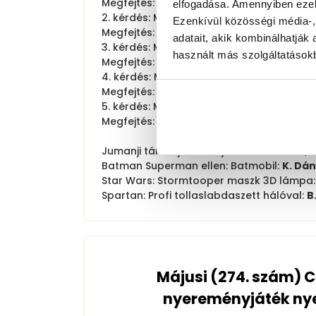
Megfejtés: 29 (B)
elfogadása. Amennyiben ezeke
2. kérdés: Melyik ország nyerte meg legt
Ezenkívül közösségi média-,
Megfejtés: Brazília (C)
adatait, akik kombinálhatjá
3. kérdés: Mi található a Nike Air Max cipő
használt más szolgáltatásokb
Megfejtés: légpárna (C)
4. kérdés: Mi a cunami másik neve?
Megfejtés: szökőár (A)
5. kérdés: Mivel táplálkozik a kolibri?
Megfejtés: nektárral (B)
Jumanji társasjáték – új kiadás:
R. Máté,
Batman Superman ellen: Batmobil:
K. Dán
Star Wars: Stormtooper maszk 3D lámpa
Spartan: Profi tollaslabdaszett hálóval:
B
Májusi (274. szám) 
nyereményjáték nye