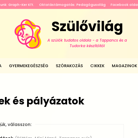
tunk: Graph-Ker Kft.
Oktatástámogatás: Pedagógusvilág
Facebook olda
Szülővilág
A szülők tudatos oldala - a Tappancs és a
Tudorka készítőitől
A
GYERMEKEGÉSZSÉG
SZÓRAKOZÁS
CIKKEK
MAGAZINOK
ek és pályázatok
jük, válasszon: