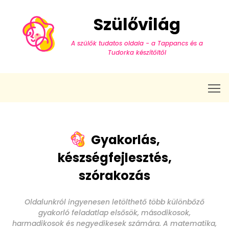
Szülővilág
A szülők tudatos oldala - a Tappancs és a
Tudorka készítőitől
T
Gyakorlás,
készségfejlesztés,
szórakozás
Oldalunkról ingyenesen letölthető több különbőző
gyakorló feladatlap elsősök, másodikosok,
harmadikosok és negyedikesek számára. A matematika,