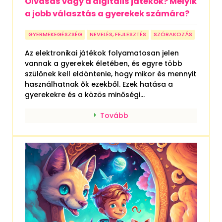
Olvasás vagy a digitális játékok? Melyik
a jobb választás a gyerekek számára?
GYERMEKEGÉSZSÉG
NEVELÉS, FEJLESZTÉS
SZÓRAKOZÁS
Az elektronikai játékok folyamatosan jelen
vannak a gyerekek életében, és egyre több
szülőnek kell eldöntenie, hogy mikor és mennyit
használhatnak ők ezekből. Ezek hatása a
gyerekekre és a közös minőségi...
Tovább