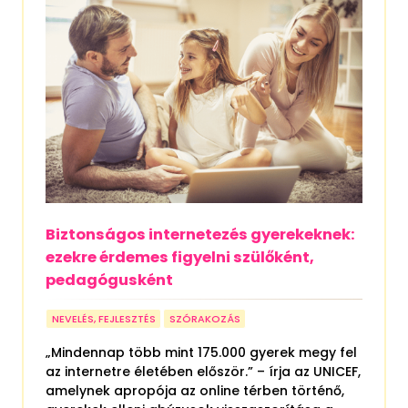
Biztonságos internetezés gyerekeknek:
ezekre érdemes figyelni szülőként,
pedagógusként
NEVELÉS, FEJLESZTÉS
SZÓRAKOZÁS
„Mindennap több mint 175.000 gyerek megy fel
az internetre életében először.” – írja az UNICEF,
amelynek apropója az online térben történő,