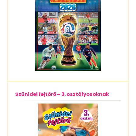
Szünidei fejtörő – 3. osztályosoknak