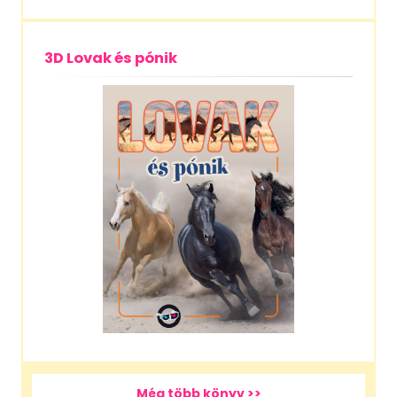
3D Lovak és pónik
Még több könyv >>