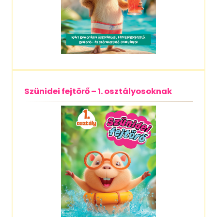
Szünidei fejtörő – 1. osztályosoknak