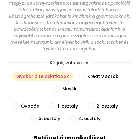
magyar és környezetismeret tantárgyakhoz kapcsolódó
felmérőkön, szöveges és rajzos feladatokon túl
készségfejlesztő játékokat is kínálunk a gyermekeknek.
A pihenéshez, feltöltődéshez ügyességet fejlesztő
barkácsötleteket és kreatív tartalmakat ajánlunk, a
legkisebbek számára pedig izgalmas és tanulságos
meséket mutatunk, amelyek bővítik a szókincsüket és
fejlesztik a fantáziájukat.
Kérjük, válasszon:
Gyakorló feladatlapok
Kreatív sarok
Mesék
Óvodás
1. osztály
2. osztály
3. osztály
4. osztály
Betűvető munkafüzet