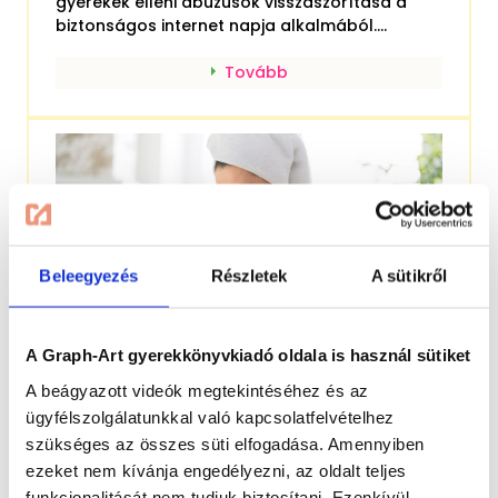
gyerekek elleni abúzusok visszaszorítása a
biztonságos internet napja alkalmából....
Tovább
Beleegyezés
Részletek
A sütikről
A Graph-Art gyerekkönyvkiadó oldala is használ sütiket
A beágyazott videók megtekintéséhez és az
ügyfélszolgálatunkkal való kapcsolatfelvételhez
Fogmosás gyerekeknek: így tanítsd
szükséges az összes süti elfogadása. Amennyiben
meg rá!
ezeket nem kívánja engedélyezni, az oldalt teljes
funkcionalitását nem tudjuk biztosítani. Ezenkívül