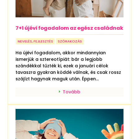
7+1 újévi fogadalom az egész családnak
NEVELÉS, FEJLESZTÉS
SZÓRAKOZÁS
Ha újévi fogadalom, akkor mindannyian
ismerjük a sztereotípiát: bár a legjobb
szándékkal tűzték ki, ezek a januári célok
tavaszra gyakran köddé válnak, és csak rossz
szájízt hagynak maguk után. Éppen...
Tovább