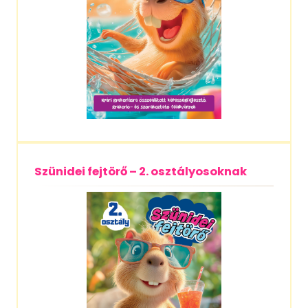
Szünidei fejtörő – 2. osztályosoknak