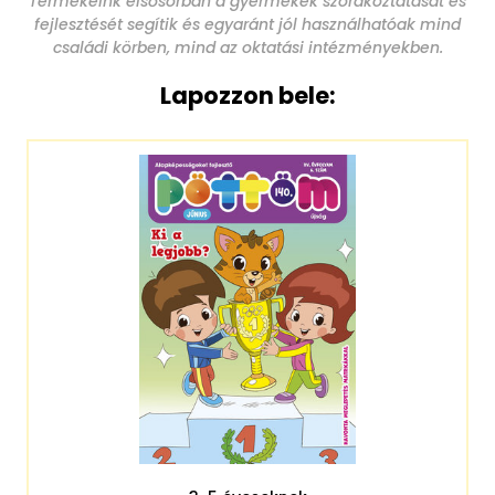
Termékeink elsősorban a gyermekek szórakoztatását és
fejlesztését segítik és egyaránt jól használhatóak mind
családi körben, mind az oktatási intézményekben.
Lapozzon bele: