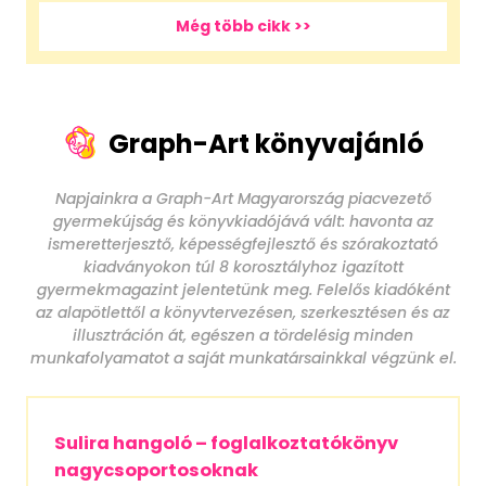
Még több cikk >>
Graph-Art könyvajánló
Napjainkra a Graph-Art Magyarország piacvezető
gyermekújság és könyvkiadójává vált: havonta az
ismeretterjesztő, képességfejlesztő és szórakoztató
kiadványokon túl 8 korosztályhoz igazított
gyermekmagazint jelentetünk meg. Felelős kiadóként
az alapötlettől a könyvtervezésen, szerkesztésen és az
illusztráción át, egészen a tördelésig minden
munkafolyamatot a saját munkatársainkkal végzünk el.
Sulira hangoló – foglalkoztatókönyv
nagycsoportosoknak