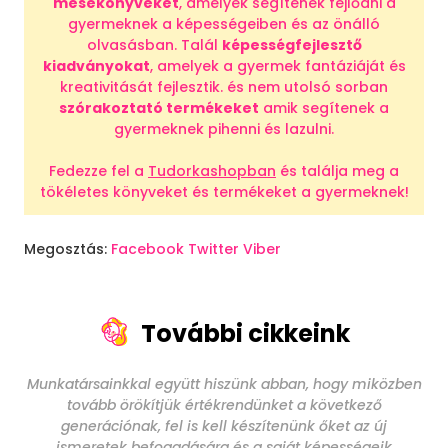
mesekönyveket
, amelyek segítenek fejlődni a
gyermeknek a képességeiben és az önálló
olvasásban. Talál
képességfejlesztő
kiadványokat
, amelyek a gyermek fantáziáját és
kreativitását fejlesztik. és nem utolsó sorban
szórakoztató termékeket
amik segítenek a
gyermeknek pihenni és lazulni.
Fedezze fel a
Tudorkashopban
és találja meg a
tökéletes könyveket és termékeket a gyermeknek!
Megosztás:
Facebook
Twitter
Viber
További cikkeink
Munkatársainkkal együtt hiszünk abban, hogy miközben
tovább örökítjük értékrendünket a következő
generációnak, fel is kell készítenünk őket az új
ismeretek befogadására és a saját képességeik