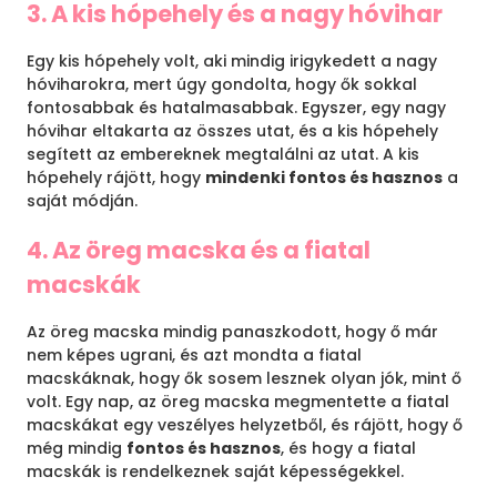
3. A kis hópehely és a nagy hóvihar
Egy kis hópehely volt, aki mindig irigykedett a nagy
hóviharokra, mert úgy gondolta, hogy ők sokkal
fontosabbak és hatalmasabbak. Egyszer, egy nagy
hóvihar eltakarta az összes utat, és a kis hópehely
segített az embereknek megtalálni az utat. A kis
hópehely rájött, hogy
mindenki fontos és hasznos
a
saját módján.
4. Az öreg macska és a fiatal
macskák
Az öreg macska mindig panaszkodott, hogy ő már
nem képes ugrani, és azt mondta a fiatal
macskáknak, hogy ők sosem lesznek olyan jók, mint ő
volt. Egy nap, az öreg macska megmentette a fiatal
macskákat egy veszélyes helyzetből, és rájött, hogy ő
még mindig
fontos és hasznos
, és hogy a fiatal
macskák is rendelkeznek saját képességekkel.