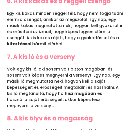
6. A kis kakas és a reggeli csengő
Egy kis kakas minden reggel félt, hogy nem fogja tudni
elérni a csengőt, amikor az megszólal. Egy nap, egy
másik kakas megmutatta neki, hogyan kell gyakorolni
és erősíteni az izmait, hogy képes legyen elérni a
csengőt. A kis kakas rájött, hogy a gyakorlással és a
kitartással
bármit elérhet.
7. A kis ló és a verseny
Volt egy kis ló, aki sosem volt biztos magában, és
sosem volt képes megnyerni a versenyt. Egy nap, egy
másik ló megmutatta neki, hogyan kell a saját
képességeit és erősségeit megtalálni és használni. A
kis ló megtanulta, hogy ha
hisz magában
és
használja saját erősségeit, akkor képes lesz
megnyerni a versenyt.
8. A kis ölyv és a magasság