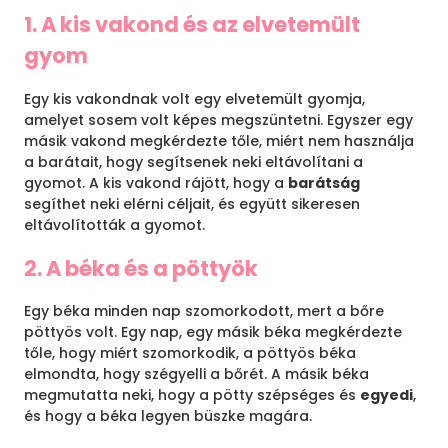
1. A kis vakond és az elvetemült
gyom
Egy kis vakondnak volt egy elvetemült gyomja,
amelyet sosem volt képes megszüntetni. Egyszer egy
másik vakond megkérdezte tőle, miért nem használja
a barátait, hogy segítsenek neki eltávolítani a
gyomot. A kis vakond rájött, hogy a
barátság
segíthet neki elérni céljait, és együtt sikeresen
eltávolították a gyomot.
2. A béka és a pöttyök
Egy béka minden nap szomorkodott, mert a bőre
pöttyös volt. Egy nap, egy másik béka megkérdezte
tőle, hogy miért szomorkodik, a pöttyös béka
elmondta, hogy szégyelli a bőrét. A másik béka
megmutatta neki, hogy a pötty szépséges és
egyedi
,
és hogy a béka legyen büszke magára.