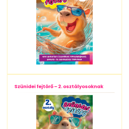
Szünidei fejtörő – 2. osztályosoknak