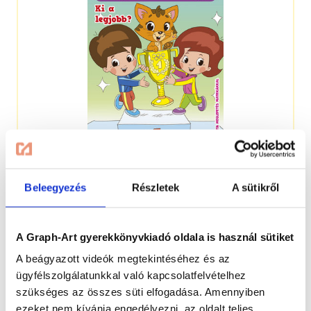
3-5 éveseknek
Beleegyezés
Részletek
A sütikről
A Graph-Art gyerekkönyvkiadó oldala is használ sütiket
A beágyazott videók megtekintéséhez és az
ügyfélszolgálatunkkal való kapcsolatfelvételhez
szükséges az összes süti elfogadása. Amennyiben
ezeket nem kívánja engedélyezni, az oldalt teljes