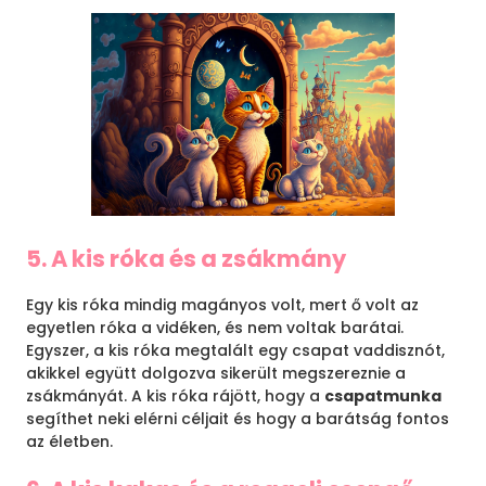
5. A kis róka és a zsákmány
Egy kis róka mindig magányos volt, mert ő volt az
egyetlen róka a vidéken, és nem voltak barátai.
Egyszer, a kis róka megtalált egy csapat vaddisznót,
akikkel együtt dolgozva sikerült megszereznie a
zsákmányát. A kis róka rájött, hogy a
csapatmunka
segíthet neki elérni céljait és hogy a barátság fontos
az életben.