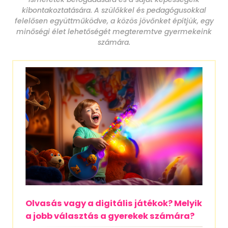
kibontakoztatására. A szülőkkel és pedagógusokkal
felelősen együttműködve, a közös jövőnket építjük, egy
minőségi élet lehetőségét megteremtve gyermekeink
számára.
Olvasás vagy a digitális játékok? Melyik
a jobb választás a gyerekek számára?