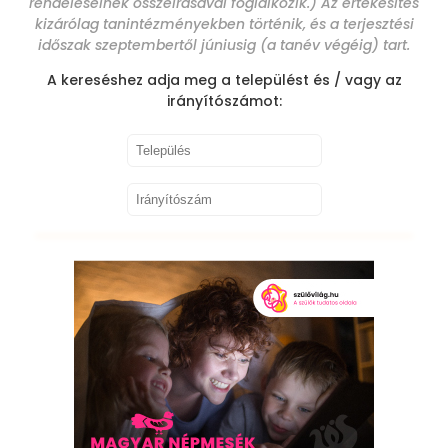
rendeléseinek összeírásával foglalkozik.) Az értékesítés
kizárólag tanintézményekben történik, és a terjesztési
időszak szeptembertől júniusig (a tanév végéig) tart.
A kereséshez adja meg a települést és / vagy az
irányítószámot: