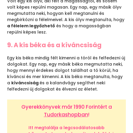
Volt egy kis ölyv, aki félt a magasságtól, és sosem
volt képes repülni magasan. Egy nap, egy másik ölyv
megmutatta neki, hogyan kell megtanulni és
megbirkózni a félelmeivel. A kis ölyv megtanulta, hogy
a félelem legyőzhető
és hogy a magasságban
repülni képes lesz.
9. A kis béka és a kíváncsiság
Egy kis béka mindig félt kimenni a tóról és felfedezni új
dolgokat. Egy nap, egy másik béka megmutatta neki,
hogy mennyi érdekes dolgot találhat a tó körül, ha
kíváncsi és mer kimenni. A kis béka megtanulta, hogy
a
kíváncsiság
és a kalandvágy segíthet neki
felfedezni új dolgokat és élvezni az életet.
Gyerekkönyvek már 1990 Forintért a
Tudorkashopban
!
Itt megtalálja a legcsodálatosabb