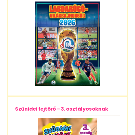
Szünidei fejtörő – 3. osztályosoknak