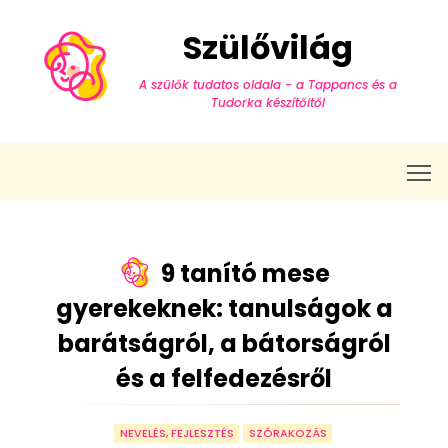
Szülővilág
A szülők tudatos oldala - a Tappancs és a
Tudorka készítőitől
T
9 tanító mese
gyerekeknek: tanulságok a
barátságról, a bátorságról
és a felfedezésről
NEVELÉS, FEJLESZTÉS
SZÓRAKOZÁS