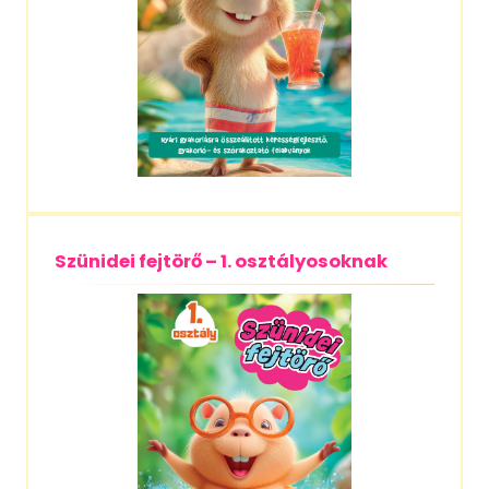
Szünidei fejtörő – 1. osztályosoknak