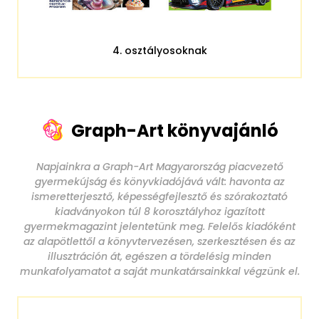
4. osztályosoknak
Graph-Art könyvajánló
Napjainkra a Graph-Art Magyarország piacvezető
gyermekújság és könyvkiadójává vált: havonta az
ismeretterjesztő, képességfejlesztő és szórakoztató
kiadványokon túl 8 korosztályhoz igazított
gyermekmagazint jelentetünk meg. Felelős kiadóként
az alapötlettől a könyvtervezésen, szerkesztésen és az
illusztráción át, egészen a tördelésig minden
munkafolyamatot a saját munkatársainkkal végzünk el.