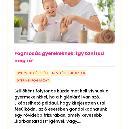
Fogmosás gyerekeknek: így tanítsd
meg rá!
GYERMEKEGÉSZSÉG
NEVELÉS, FEJLESZTÉS
GYERMEKFOGÁSZAT
Szülőként folytonos küzdelmet kell vívnunk a
gyermekeinkkel, ha a higiéniáról van szó.
Elképzelhető például, hogy kifejezetten utál
fésülködni, az ő esetében gondolkodhatunk
egy rövidebb frizurában, amely kevesebb
„karbantartást” igényel. Vagy,...