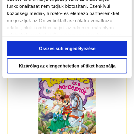
funkcionalitását nem tudjuk biztosítani. Ezenkívül
közösségi média-, hirdető- és elemező partnereinkkel
megosztjuk az Ön weboldalhasználatra vonatkozó
adatait, akik kombinálhatják az adatokat más olyan
adatokkal, amelyeket Ön adott meg számukra vagy az
Ön által használt más szolgáltatásokból gyűjtöttek.
Összes süti engedélyezése
4-6 éveseknek
Kizárólag az elengedhetetlen sütiket használja