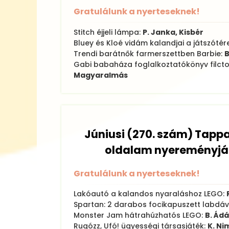
Gratulálunk a nyerteseknek!
Stitch éjjeli lámpa:
P. Janka, Kisbér
Bluey és Kloé vidám kalandjai a játszóté
Trendi barátnők farmerszettben Barbie:
B
Gabi babaháza foglalkoztatókönyv filctoll
Magyaralmás
Júniusi (270. szám) Tap
oldalam nyereményjá
Gratulálunk a nyerteseknek!
Lakóautó a kalandos nyaraláshoz LEGO:
Spartan: 2 darabos focikapuszett labdáv
Monster Jam hátrahúzhatós LEGO:
B. Ád
Rugózz, Ufó! ügyességi társasjáték:
K. Ni