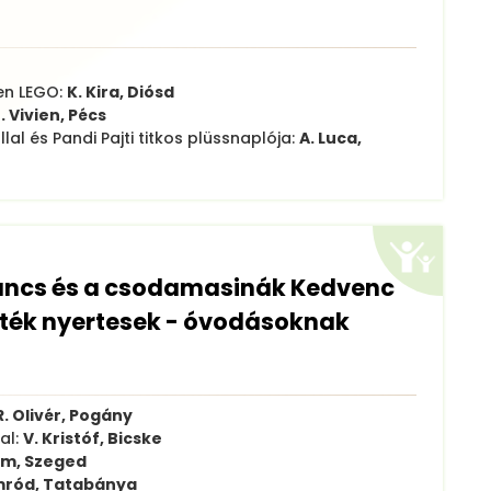
ren LEGO:
K. Kira, Diósd
. Vivien, Pécs
al és Pandi Pajti titkos plüssnaplója:
A. Luca,
pancs és a csodamasinák Kedvenc
ték nyertesek - óvodásoknak
R. Olivér, Pogány
al:
V. Kristóf, Bicske
ám, Szeged
mród, Tatabánya