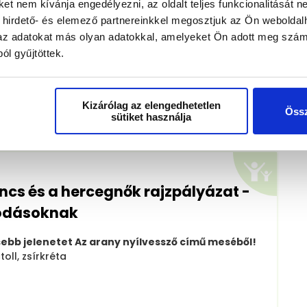
t nem kívánja engedélyezni, az oldalt teljes funkcionalitását ne
 hirdető- és elemező partnereinkkel megosztjuk az Ön weboldal
k az adatokat más olyan adatokkal, amelyeket Ön adott meg szám
ól gyűjtöttek.
t
Kizárólag az elengedhetetlen
Össz
sütiket használja
ncs és a hercegnők rajzpályázat -
odásoknak
ebb jelenetet Az arany nyílvessző című meséből!
oll, zsírkréta