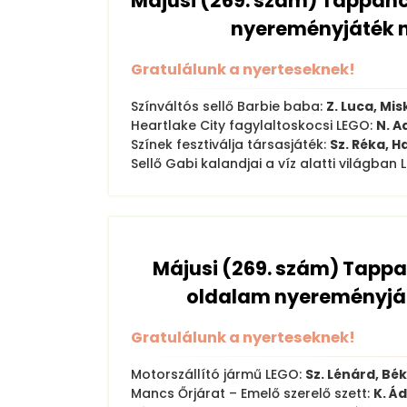
Májusi (269. szám) Tappan
nyereményjáték 
Gratulálunk a nyerteseknek!
Színváltós sellő Barbie baba:
Z. Luca, Mis
Heartlake City fagylaltoskocsi LEGO:
N. A
Színek fesztiválja társasjáték:
Sz. Réka, H
Sellő Gabi kalandjai a víz alatti világban
Májusi (269. szám) Tapp
oldalam nyereményjá
Gratulálunk a nyerteseknek!
Motorszállító jármű LEGO:
Sz. Lénárd, Bé
Mancs Őrjárat – Emelő szerelő szett:
K. Á