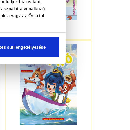
m tudjuk biztosítani.
használatra vonatkozó
ukra vagy az Ön által
3-5 éveseknek
es süti engedélyezése