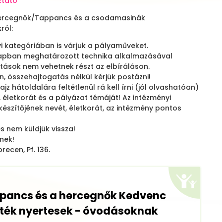
ztató
hercegnők/Tappancs és a csodamasinák
k
ról:
i kategóriában is várjuk a pályaműveket.
napban meghatározott technika alkalmazásával
otások nem vehetnek részt az elbíráláson.
, összehajtogatás nélkül kérjük postázni!
z hátoldalára feltétlenül rá kell írni (jól olvashatóan)
, életkorát és a pályázat témáját! Az intézményi
észítőjének nevét, életkorát, az intézmény pontos
s nem küldjük vissza!
nek!
recen, Pf. 136.
ppancs és a hercegnők Kedvenc
ték nyertesek - óvodásoknak