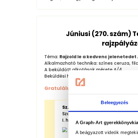
Júniusi (270. szám)
rajzpályá
Téma:
Rajzold le a kedvenc jelenetedet 
Alkalmazható technika: színes ceruza, filct
A beküldött alkotások mérete A/4
Beküldési határidő: 2026. július 6.
Gratulálunk a nyerteseknek!
Beleegyezés
Sz. Péter
Szolnok
I. helyezett
A Graph-Art gyerekkönyvkiad
A beágyazott videók megteki