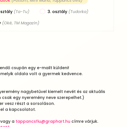
ások
(Pöttöm, Mini Manó, Tappancs ovis)
osztály
(Ta-Tu)
3. osztály
(Tudorka)
y
(Oké, TM Magazin)
endő csupán egy e-mailt küldeni!
 melyik oldala volt a gyermek kedvence.
yeremény nagybetűvel kiemelt nevét és az aktuális
n csak egy nyeremény neve szerepelhet.)
r vesz részt a sorsoláson.
el a kapcsolatot.
vagy a
tappancsfiu@graphart.hu
címre várjuk.