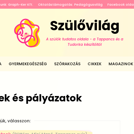
tunk: Graph-Ker Kft.
Oktatástámogatás: Pedagógusvilág
Facebook olda
Szülővilág
A szülők tudatos oldala - a Tappancs és a
Tudorka készítőitől
A
GYERMEKEGÉSZSÉG
SZÓRAKOZÁS
CIKKEK
MAGAZINOK
ek és pályázatok
jük, válasszon: