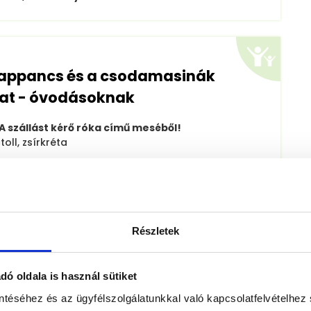
 Tappancs és a csodamasinák
zat - óvodásoknak
A szállást kérő róka című meséből!
oll, zsírkréta
Részletek
N. Bence Leó
Ravaszd
II. helyezett
ó oldala is használ sütiket
ntéséhez és az ügyfélszolgálatunkkal való kapcsolatfelvételhez