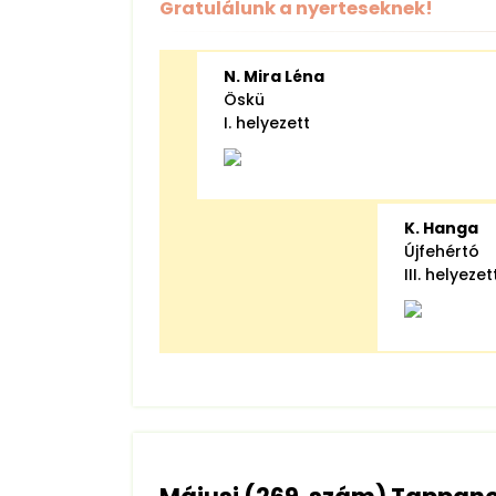
Gratulálunk a nyerteseknek!
N. Mira Léna
Öskü
I. helyezett
K. Hanga
Újfehértó
III. helyezet