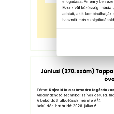
elfogadása. Amennyiben ezeke
Ezenkívül közösségi média-,
K. Kristóf
adatait, akik kombinálhatjá
Debrecen
használt más szolgáltatásokb
III. helyezet
Júniusi (270. szám) Tappa
óv
Téma:
Rajzold le a számodra legérdekes
Alkalmazható technika: színes ceruza, filct
A beküldött alkotások mérete A/4
Beküldési határidő: 2026. július 6.