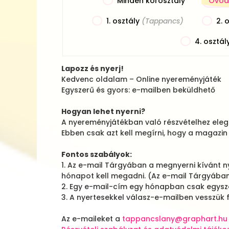
Minden korosztály
Óvod
1. osztály
(Tappancs)
2. 
4. osztál
Lapozz és nyerj!
Kedvenc oldalam – Online nyereményjáték
Egyszerű és gyors: e-mailben beküldhető
Hogyan lehet nyerni?
A nyereményjátékban való részvételhez eleg
Ebben csak azt kell megírni, hogy a magazin
Fontos szabályok:
1. Az e-mail Tárgyában a megnyerni kívánt n
hónapot kell megadni. (Az e-mail Tárgyába
2. Egy e-mail-cím egy hónapban csak egysze
3. A nyertesekkel válasz-e-mailben vesszük f
Az e-maileket a
tappancslany@graphart.hu