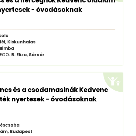
cs és a hercegnők Kedvenc oldalam
nyertesek - óvodásoknak
kolc
dél, Kiskunhalas
alimba
 LEGO:
B. Eliza, Sárvár
ancs és a csodamasinák Kedvenc
ték nyertesek - óvodásoknak
késcsaba
dám, Budapest