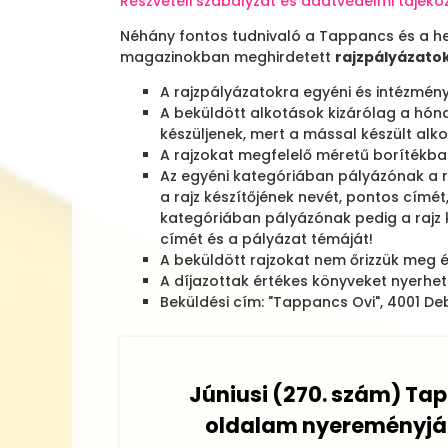
Részvételi szabályzat és adatvédelmi tájéko
Néhány fontos tudnivaló a Tappancs és a 
magazinokban meghirdetett
rajzpályázato
A rajzpályázatokra egyéni és intézmény
A beküldött alkotások kizárólag a hó
készüljenek, mert a mással készült alk
A rajzokat megfelelő méretű borítékban
Az egyéni kategóriában pályázónak a raj
a rajz készítőjének nevét, pontos címét
kategóriában pályázónak pedig a rajz k
címét és a pályázat témáját!
A beküldött rajzokat nem őrizzük meg é
A díjazottak értékes könyveket nyerhet
Beküldési cím: "Tappancs Ovi", 4001 Deb
Júniusi (270. szám) Ta
oldalam nyereményjá