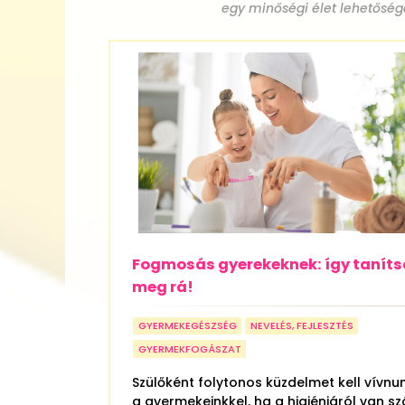
egy minőségi élet lehetősé
Fogmosás gyerekeknek: így taníts
meg rá!
GYERMEKEGÉSZSÉG
NEVELÉS, FEJLESZTÉS
GYERMEKFOGÁSZAT
Szülőként folytonos küzdelmet kell vívnu
a gyermekeinkkel, ha a higiéniáról van sz