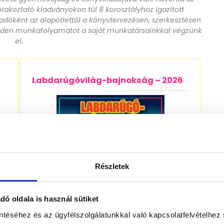
órakoztató kiadványokon túl 8 korosztályhoz igazított
dóként az alapötlettől a könyvtervezésen, szerkesztésen
 minden munkafolyamatot a saját munkatársainkkal végzünk
el.
Labdarúgóvilág-bajnokság – 2026
Részletek
ó oldala is használ sütiket
ntéséhez és az ügyfélszolgálatunkkal való kapcsolatfelvételhez