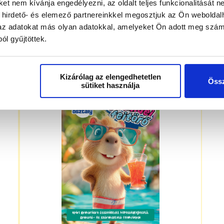
t nem kívánja engedélyezni, az oldalt teljes funkcionalitását ne
 hirdető- és elemező partnereinkkel megosztjuk az Ön weboldal
k az adatokat más olyan adatokkal, amelyeket Ön adott meg szám
ól gyűjtöttek.
k
Szünidei fejtörő – 2. osztályosoknak
Kizárólag az elengedhetetlen
Össz
sütiket használja