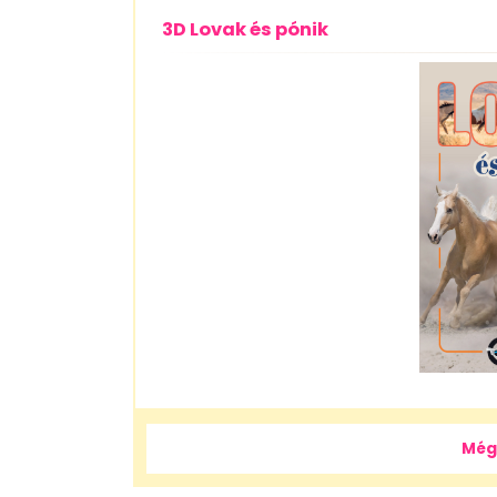
3D Lovak és pónik
Még