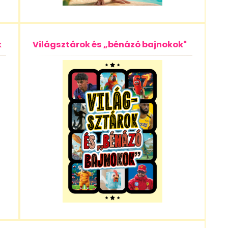
k
Világsztárok és „bénázó bajnokok"