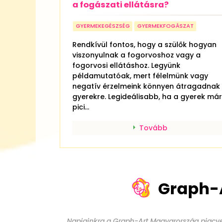
a fogászati ellátásra?
GYERMEKEGÉSZSÉG
GYERMEKFOGÁSZAT
Rendkívül fontos, hogy a szülők hogyan
viszonyulnak a fogorvoshoz vagy a
fogorvosi ellátáshoz. Legyünk
példamutatóak, mert félelmünk vagy
negatív érzelmeink könnyen átragadnak
gyerekre. Legideálisabb, ha a gyerek már
pici...
Tovább
Graph-
Napjainkra a Graph-Art Magyarország piacv