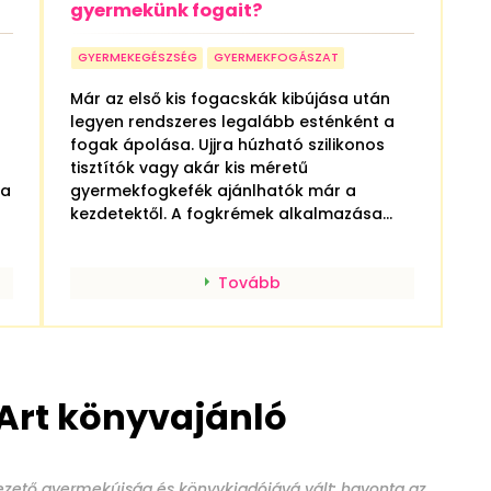
gyermekünk fogait?
GYERMEKEGÉSZSÉG
GYERMEKFOGÁSZAT
Már az első kis fogacskák kibújása után
legyen rendszeres legalább esténként a
fogak ápolása. Ujjra húzható szilikonos
tisztítók vagy akár kis méretű
 a
gyermekfogkefék ajánlhatók már a
kezdetektől. A fogkrémek alkalmazása...
Tovább
Art könyvajánló
ezető gyermekújság és könyvkiadójává vált: havonta az