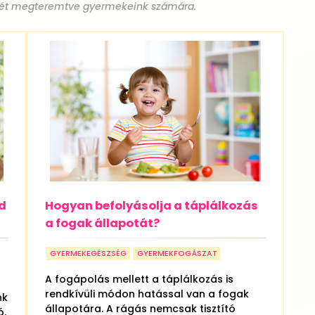
gét megteremtve gyermekeink számára.
d
Hogyan befolyásolja a táplálkozás
a fogak állapotát?
GYERMEKEGÉSZSÉG
GYERMEKFOGÁSZAT
A fogápolás mellett a táplálkozás is
rendkívüli módon hatással van a fogak
nk
állapotára. A rágás nemcsak tisztító
ó.