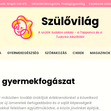
tunk: Graph-Ker Kft.
Oktatástámogatás: Pedagógusvilág
Facebook olda
Szülővilág
A szülők tudatos oldala - a Tappancs és a
Tudorka készítőitől
A
GYERMEKEGÉSZSÉG
SZÓRAKOZÁS
CIKKEK
MAGAZINOK
- gyermekfogászat
y miközben tovább örökítjük értékrendünket a következő
t az új ismeretek befogadására és a saját képességeik
okkal felelősen együttműködve, a közös jövőnket építjük,