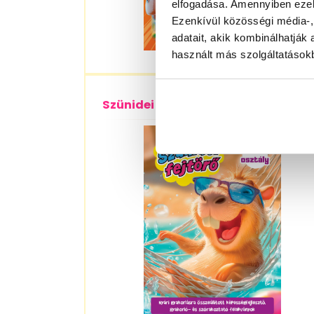
elfogadása. Amennyiben ezeke
Ezenkívül közösségi média-,
adatait, akik kombinálhatjá
használt más szolgáltatásokb
Szünidei fejtörő – 3. osztályosokna