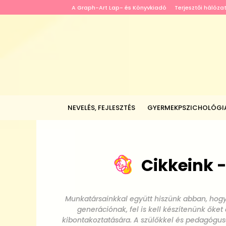
A Graph-Art Lap- és Könyvkiadó
Terjesztői hálóza
NEVELÉS, FEJLESZTÉS
GYERMEKPSZICHOLÓGI
Cikkeink 
Munkatársainkkal együtt hiszünk abban, hog
generációnak, fel is kell készítenünk őke
kibontakoztatására. A szülőkkel és pedagógus