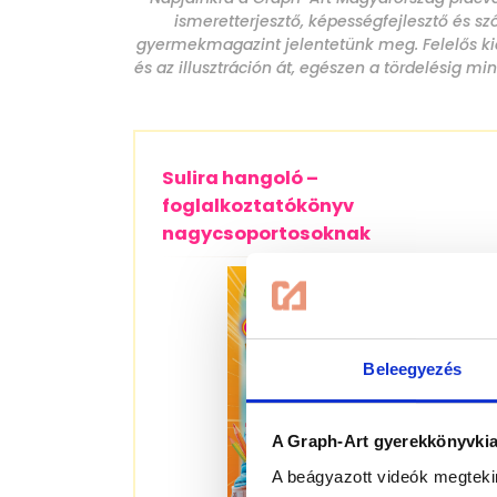
ismeretterjesztő, képességfejlesztő és sz
gyermekmagazint jelentetünk meg. Felelős kia
és az illusztráción át, egészen a tördelésig
Sulira hangoló –
foglalkoztatókönyv
nagycsoportosoknak
Beleegyezés
A Graph-Art gyerekkönyvkiad
A beágyazott videók megteki