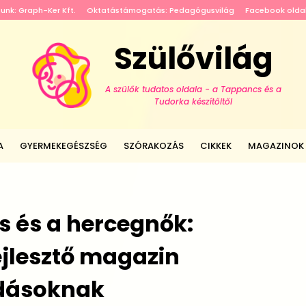
tunk: Graph-Ker Kft.
Oktatástámogatás: Pedagógusvilág
Facebook olda
Szülővilág
A szülők tudatos oldala - a Tappancs és a
Tudorka készítőitől
A
GYERMEKEGÉSZSÉG
SZÓRAKOZÁS
CIKKEK
MAGAZINOK
 és a hercegnők:
jlesztő magazin
dásoknak