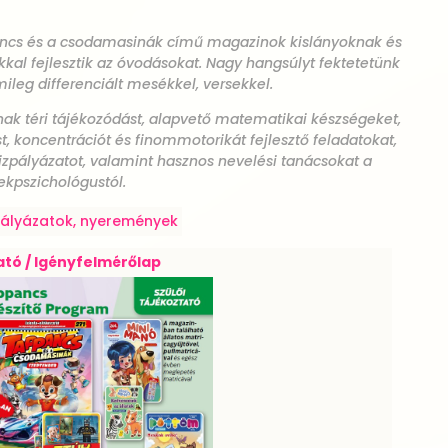
ancs és a csodamasinák című magazinok kislányoknak és
kkal fejlesztik az óvodásokat. Nagy hangsúlyt fektetetünk
ileg differenciált mesékkel, versekkel.
ak téri tájékozódást, alapvető matematikai készségeket,
, koncentrációt és finommotorikát fejlesztő feladatokat,
ajzpályázatot, valamint hasznos nevelési tanácsokat a
kpszichológustól.
pályázatok, nyeremények
tó / Igényfelmérőlap