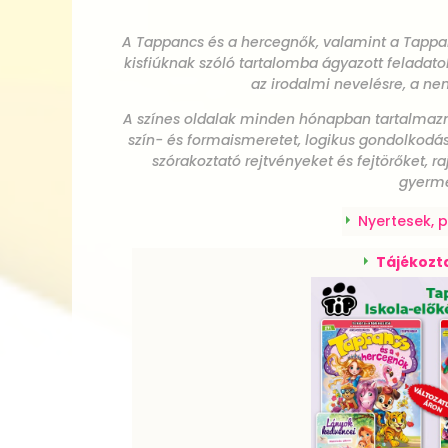
A Tappancs és a hercegnők, valamint a Tapp
kisfiúknak szóló tartalomba ágyazott feladato
az irodalmi nevelésre, a nem
A színes oldalak minden hónapban tartalmazn
szín- és formaismeretet, logikus gondolkodást
szórakoztató rejtvényeket és fejtörőket, r
gyerme
Nyertesek, 
Tájékozta