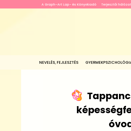
A Graph-Art Lap- és Könyvkiadó
Terjesztői hálóza
NEVELÉS, FEJLESZTÉS
GYERMEKPSZICHOLÓGI
Tappancs
képességfe
óvo