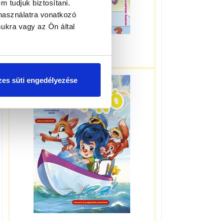
m tudjuk biztosítani.
használatra vonatkozó
ukra vagy az Ön által
3-5 éveseknek
es süti engedélyezése