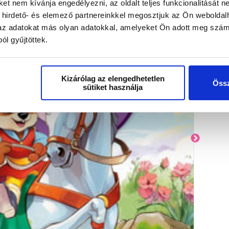
t nem kívánja engedélyezni, az oldalt teljes funkcionalitását ne
 hirdető- és elemező partnereinkkel megosztjuk az Ön weboldal
k az adatokat más olyan adatokkal, amelyeket Ön adott meg szám
ól gyűjtöttek.
Kizárólag az elengedhetetlen
Össz
sütiket használja