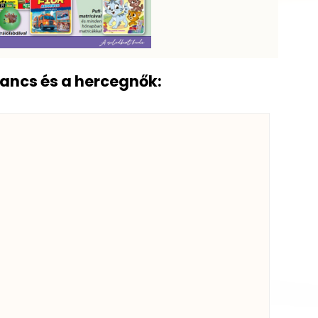
pancs és a hercegnők: