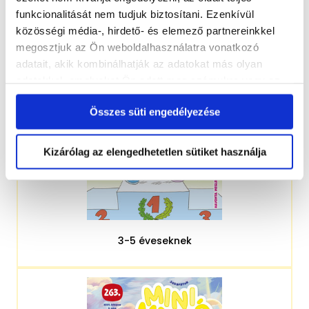
funkcionalitását nem tudjuk biztosítani. Ezenkívül
közösségi média-, hirdető- és elemező partnereinkkel
megosztjuk az Ön weboldalhasználatra vonatkozó
adatait, akik kombinálhatják az adatokat más olyan
adatokkal, amelyeket Ön adott meg számukra vagy az
Ön által használt más szolgáltatásokból gyűjtöttek.
Összes süti engedélyezése
Kizárólag az elengedhetetlen sütiket használja
3-5 éveseknek