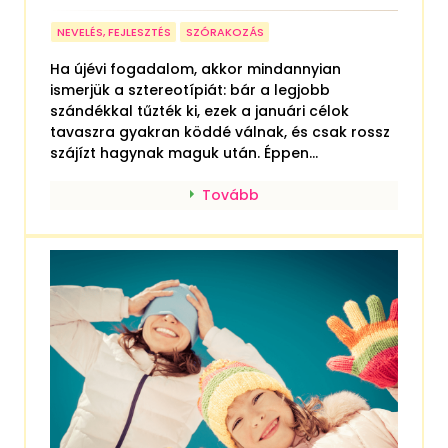
NEVELÉS, FEJLESZTÉS
SZÓRAKOZÁS
Ha újévi fogadalom, akkor mindannyian
ismerjük a sztereotípiát: bár a legjobb
szándékkal tűzték ki, ezek a januári célok
tavaszra gyakran köddé válnak, és csak rossz
szájízt hagynak maguk után. Éppen...
Tovább