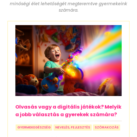
minőségi élet lehetőségét megteremtve gyermekeink
számára.
Olvasás vagy a digitális játékok? Melyik
a jobb választás a gyerekek számára?
GYERMEKEGÉSZSÉG
NEVELÉS, FEJLESZTÉS
SZÓRAKOZÁS