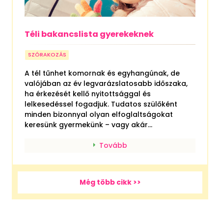
Téli bakancslista gyerekeknek
SZÓRAKOZÁS
A tél tűnhet komornak és egyhangúnak, de
valójában az év legvarázslatosabb időszaka,
ha érkezését kellő nyitottsággal és
lelkesedéssel fogadjuk. Tudatos szülőként
minden bizonnyal olyan elfoglaltságokat
keresünk gyermekünk – vagy akár...
Tovább
Még több cikk >>