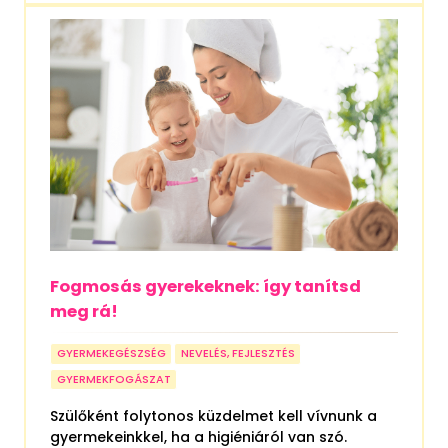
Fogmosás gyerekeknek: így tanítsd
meg rá!
GYERMEKEGÉSZSÉG
NEVELÉS, FEJLESZTÉS
GYERMEKFOGÁSZAT
Szülőként folytonos küzdelmet kell vívnunk a
gyermekeinkkel, ha a higiéniáról van szó.