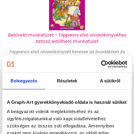
Betűvető munkafüzet - Tappancs első olvasókönyvéhez
tartozó letölthető munkafüzet
Tappancs első olvasókönyvét keresse az óvodákban és
az iskolákban.
Aktuális magazinjaink
Beleegyezés
Részletek
A sütikről
Immár 20 éve készítünk izgalmas, szórakoztató
magazinokat az 5-12 éves korosztály számára.
A Graph-Art gyerekkönyvkiadó oldala is használ sütiket
Termékeink elsősorban a gyermekek szórakoztatását és
fejlesztését segítik és egyaránt jól használhatóak mind
A beágyazott videók megtekintéséhez és az
családi körben, mind az oktatási intézményekben.
ügyfélszolgálatunkkal való kapcsolatfelvételhez
szükséges az összes süti elfogadása. Amennyiben
Lapozzon bele:
ezeket nem kívánja engedélyezni, az oldalt teljes