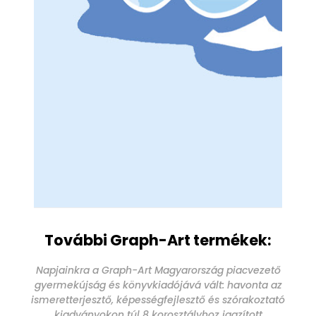
További Graph-Art termékek:
Napjainkra a Graph-Art Magyarország piacvezető
gyermekújság és könyvkiadójává vált: havonta az
ismeretterjesztő, képességfejlesztő és szórakoztató
kiadványokon túl 8 korosztályhoz igazított