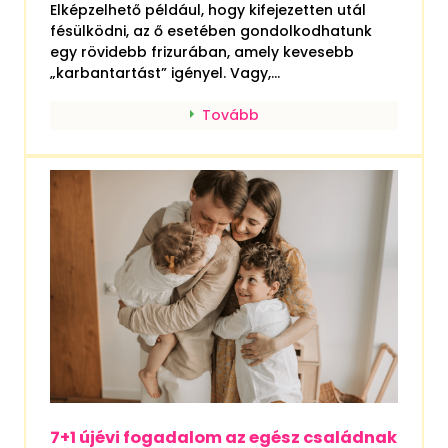
Elképzelhető például, hogy kifejezetten utál
fésülködni, az ő esetében gondolkodhatunk
egy rövidebb frizurában, amely kevesebb
„karbantartást” igényel. Vagy,...
Tovább
7+1 újévi fogadalom az egész családnak