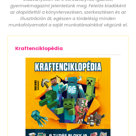
gyermekmagazint jelentetünk meg. Felelős kiadóként
az alapötlettől a könyvtervezésen, szerkesztésen és az
illusztráción át, egészen a tördelésig minden
munkafolyamatot a saját munkatársainkkal végzünk el.
Kraftenciklopédia