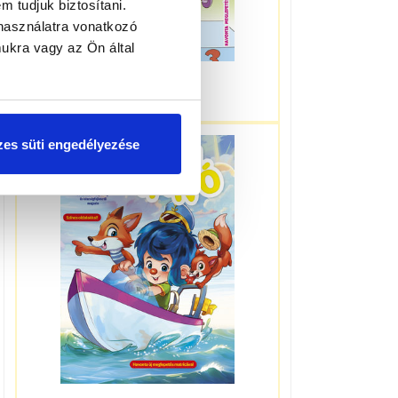
m tudjuk biztosítani.
használatra vonatkozó
ukra vagy az Ön által
3-5 éveseknek
es süti engedélyezése