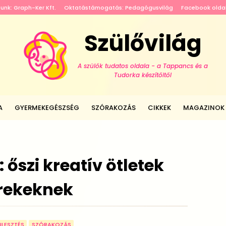
tunk: Graph-Ker Kft.
Oktatástámogatás: Pedagógusvilág
Facebook olda
Szülővilág
A szülők tudatos oldala - a Tappancs és a
Tudorka készítőitől
A
GYERMEKEGÉSZSÉG
SZÓRAKOZÁS
CIKKEK
MAGAZINOK
p: őszi kreatív ötletek
rekeknek
JLESZTÉS
SZÓRAKOZÁS