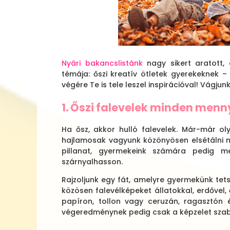
Nyári bakancslistánk
nagy sikert aratott, 
témája: őszi kreatív ötletek gyerekeknek 
végére Te is tele leszel inspirációval! Vágjunk
1. Őszi falevelek minden men
Ha ősz, akkor hulló falevelek. Már-már ol
hajlamosak vagyunk közönyösen elsétálni mel
pillanat, gyermekeink számára pedig m
szárnyalhasson.
Rajzoljunk egy fát, amelyre gyermekünk tets
közösen falevélképeket állatokkal, erdővel, 
papíron, tollon vagy ceruzán, ragasztón 
végeredménynek pedig csak a képzelet szab