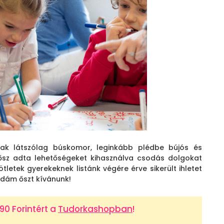
zak látszólag búskomor, leginkább plédbe bújós és
ősz adta lehetőségeket kihasználva csodás dolgokat
ötletek gyerekeknek listánk végére érve sikerült ihletet
vidám őszt kívánunk!
0 Forintért a
Tudorkashopban
!