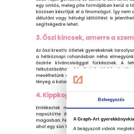
egy omlós, meleg pite formájában kerül a tá
közösen készítjük el a finomságot. Így nem 
délutáni vagy hétvégi időtöltést is jelenthe
segítségedre lehet.
3. Őszi kincsek, amerre a szem
Az őszi kreatív ötletek gyerekeknek tarsoly
a hétköznapi rohanásban néha elmegyünk 
őszinte kíváncsisággal fürkésznek. A le
felkutatásához készítsünk térképet. Ha
mesélhetünk az utunkba eső fákról, növények
lényeg a kalandos keresés izgalma, amely eg
4. Kippkopp, a gesztenye-gye
Beleegyezés
Emlékeztek még Kippkoppra és Tipptoppr
napsütötte őszi erdőt felkavarta a szél.
A Graph-Art gyerekkönyvkiad
magasban. Fel akarta fedezni a világot. Lass
ahol egy sün turkált a tarka levelek között.”
A beágyazott videók megteki