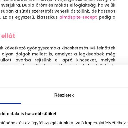
nyérjukra. Dupla öröm és mókás elfoglaltság, ha velük
csupán a sütés szeretetét vehetik át tőlünk, de hasznos
t. Ez az egyszerű, klasszikus
almáspite-recept
pedig a
 ellát
unk következő gyöngyszeme a kincskeresés. Mi, felnőttek
olyan dolgok mellett is, amelyet a legkisebbek még
hullott avarba rejtsünk el apró kincseket, melyek
 egy erdei tanösvényt választunk helyszínünknek,
ről, de a saját kertünk is tökéletes választás lehet. A
y különös, mesébe illő világba repíti gyermekünket.
rek
Részletek
a, Marék Veronika népszerű gesztenyehőseire? „A
 Egy helikopter-falevélen gesztenye-kislány utazott
ó oldala is használ sütiket
an, óvatosan ereszkedett lefelé. Éppen ott pottyant le,
 – kezdődik a mese.
ntéséhez és az ügyfélszolgálatunkkal való kapcsolatfelvételhez