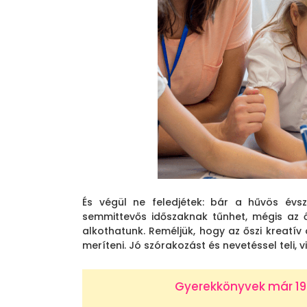
És végül ne feledjétek: bár a hűvös évs
semmittevős időszaknak tűnhet, mégis az 
alkothatunk. Reméljük, hogy az őszi kreatív 
meríteni. Jó szórakozást és nevetéssel teli, 
Gyerekkönyvek már 199