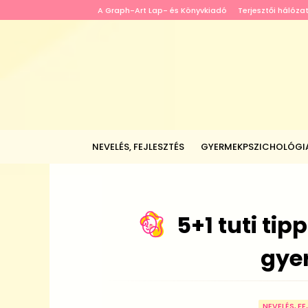
A Graph-Art Lap- és Könyvkiadó
Terjesztői hálóza
NEVELÉS, FEJLESZTÉS
GYERMEKPSZICHOLÓGI
5+1 tuti tip
gye
NEVELÉS, FE