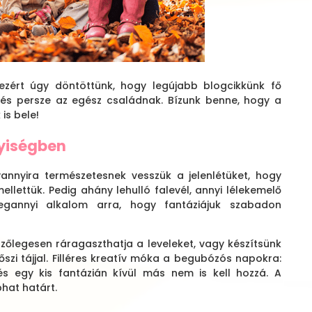
ezért úgy döntöttünk, hogy legújabb blogcikkünk fő
– és persze az egész családnak. Bízunk benne, hogy a
 is bele!
nyiségben
yannyira természetesnek vesszük a jelenlétüket, hogy
lettük. Pedig ahány lehulló falevél, annyi lélekemelő
egannyi alkalom arra, hogy fantáziájuk szabadon
zőlegesen ráragaszthatja a leveleket, vagy készítsünk
őszi tájjal. Filléres kreatív móka a begubózós napokra:
és egy kis fantázián kívül más nem is kell hozzá. A
hat határt.