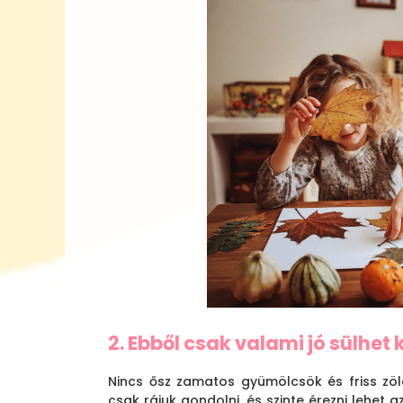
2. Ebből csak valami jó sülhet k
Nincs ősz zamatos gyümölcsök és friss zöld
csak rájuk gondolni, és szinte érezni lehet az 