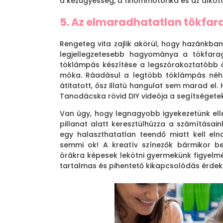
a kézügyesség, a finommotorika és az alkotó 
5. Az elmaradhatatlan tökfa
Rengeteg vita zajlik akörül, hogy hazánkba
legjellegzetesebb hagyománya a tökfarag
töklámpás készítése a legszórakoztatóbb ős
móka. Ráadásul a legtöbb töklámpás néhány
átitatott, ősz illatú hangulat sem marad el. 
Tanodácska rövid DIY videója a segítségetek
Van úgy, hogy legnagyobb igyekezetünk ell
pillanat alatt keresztülhúzza a számításain
egy halaszthatatlan teendő miatt kell el
semmi ok! A kreatív színezők bármikor be
órákra képesek lekötni gyermekünk figyelm
tartalmas és pihentető kikapcsolódás érdek