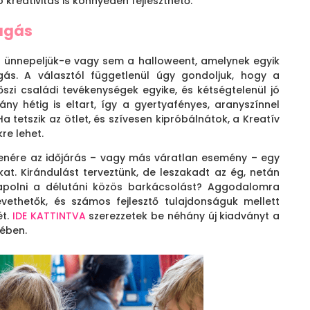
kreativitás is könnyedén fejleszthető.
ragás
n ünnepeljük-e vagy sem a halloweent, amelynek egyik
ás. A választól függetlenül úgy gondoljuk, hogy a
zi családi tevékenységek egyike, és kétségtelenül jó
 hétig is eltart, így a gyertyafényes, aranyszínnel
Ha tetszik az ötlet, és szívesen kipróbálnátok, a Kreatív
re lehet.
enére az időjárás – vagy más váratlan esemény – egy
kat. Kirándulást terveztünk, de leszakadt az ég, netán
napolni a délutáni közös barkácsolást? Aggodalomra
vethetők, és számos fejlesztő tulajdonságuk mellett
ét.
IDE KATTINTVA
szerezzetek be néhány új kiadványt a
ében.