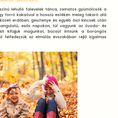
színű lehulló falevelek tánca, zamatos gyümölcsök a
egy forró kakaóval a hosszú estéken meleg takaró alá
közeli erdőben, gesztenye és egyéb őszi kincsek után
 hangulatú, esős napokon, túl vagyunk az óvoda- és
icsit kifújjuk magunkat, búcsút intsünk a borongós
úl felfedezzük az elmúlás évszakában rejlő izgalmas