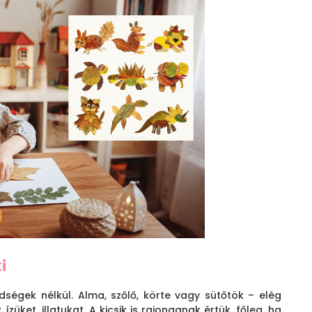
i
ségek nélkül. Alma, szőlő, körte vagy sütőtök – elég
ízüket, illatukat. A kicsik is rajonganak értük, főleg, ha