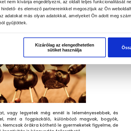
t nem kívánja engedélyezni, az oldalt teljes funkcionalitását ne
 hirdető- és elemező partnereinkkel megosztjuk az Ön weboldal
k az adatokat más olyan adatokkal, amelyeket Ön adott meg szám
ól gyűjtöttek.
Kizárólag az elengedhetetlen
Össz
sütiket használja
kat, vagy legyetek még ennél is leleményesebbek, és
el, mint a fogpiszkáló, különböző magvak, bogyók,
 is. Nemcsak órákra köthető le gyermeketek figyelme, de