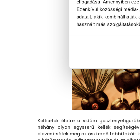
elfogadása. Amennyiben ezeke
Ezenkívül közösségi média-,
adatait, akik kombinálhatjá
használt más szolgáltatásokb
Keltsétek életre a vidám gesztenyefigurá
néhány olyan egyszerű kellék segítségév
elevenítsétek meg az őszi erdő többi lakóit