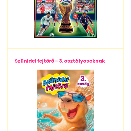
Szünidei fejtörő – 3. osztályosoknak