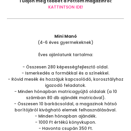
Tudjon meg többet a Pöttöm magazinról:
KATTINTSON IDE!
Mini Manó
(4-6 éves gyermekeknek)
Éves ajánlatunk tartalma:
- Összesen 280 képességfejlesztő oldal.
- Ismerkedés a formákkal és a színekkel.
- Rövid mesék és hozzájuk kapcsolódó, korosztályhoz
igazodó feladatok.
- Minden hónapban matricagyűjtő oldalak (a 10
számban 80 db ajándék matricával).
- Összesen 10 barkácsoldal, a magazinok hátsó
borítójáról kivágható elemek felhasználásával.
- Minden hónapban ajándék.
- 1000 Ft értékű könyvkupon.
- Havonta csupán 350 Ft.