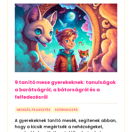
9 tanító mese gyerekeknek: tanulságok
a barátságról, a bátorságról és a
felfedezésről
NEVELÉS, FEJLESZTÉS
SZÓRAKOZÁS
A gyerekeknek tanító mesék, segítenek abban,
hogy a kicsik megértsék a nehézségeket,