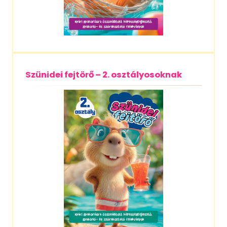
Szünidei fejtörő – 2. osztályosoknak