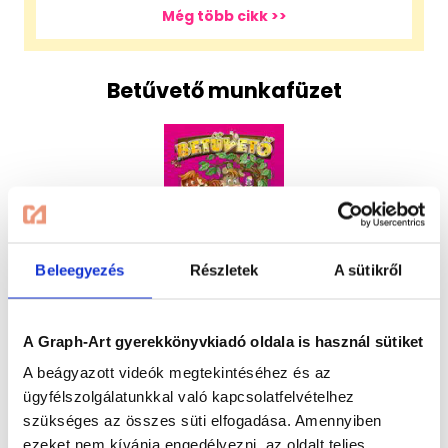
Még több cikk >>
Betűvető munkafüzet
Beleegyezés
Részletek
A sütikről
Betűvető munkafüzet - Tappancs első olvasókönyvéhez
tartozó letölthető munkafüzet
A Graph-Art gyerekkönyvkiadó oldala is használ sütiket
Tappancs első olvasókönyvét keresse az óvodákban és
A beágyazott videók megtekintéséhez és az
az iskolákban.
ügyfélszolgálatunkkal való kapcsolatfelvételhez
szükséges az összes süti elfogadása. Amennyiben
ezeket nem kívánja engedélyezni, az oldalt teljes