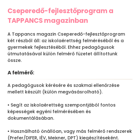
Cseperedő-fejlesztőprogram a
TAPPANCS magazinban
A Tappancs magazin Cseperedő-fejlesztőprogram
két részből áll: az iskolaérettség felméréséből és a
gyermekek fejlesztéséből. Ehhez pedagógusok
útmutatásával külön felmérő füzetet állítottunk
össze.
A felmérő:
A pedagógusok kérésére és szakmai ellenőrzése
mellett készült (külön megvásásrolható).
• Segít az iskolaérettség szempontjából fontos
képességek egyéni felmérésében és
dokumentálásában.
• Használható önállóan, vagy más felmérő rendszerek
(Prefer/DIFER, IÉV, Meixner, DPT) kiegészítéseként.