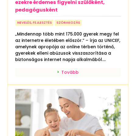
ezekre érdemes figyelni szülőként,
pedagógusként
NEVELÉS, FEJLESZTÉS
SZÓRAKOZÁS
„Mindennap több mint 175.000 gyerek megy fel
az internetre életében először.” – írja az UNICEF,
amelynek apropója az online térben történő,
gyerekek elleni abúzusok visszaszorítása a
biztonságos internet napja alkalmából....
Tovább