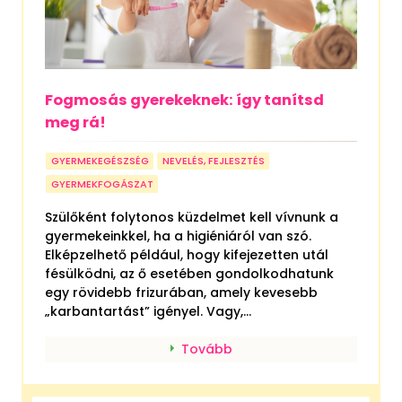
Fogmosás gyerekeknek: így tanítsd
meg rá!
GYERMEKEGÉSZSÉG
NEVELÉS, FEJLESZTÉS
GYERMEKFOGÁSZAT
Szülőként folytonos küzdelmet kell vívnunk a
gyermekeinkkel, ha a higiéniáról van szó.
Elképzelhető például, hogy kifejezetten utál
fésülködni, az ő esetében gondolkodhatunk
egy rövidebb frizurában, amely kevesebb
„karbantartást” igényel. Vagy,...
Tovább