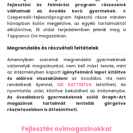
fejlesztési és felmérési program részeseivé
válhatnak az óvodás korú gyermekek.
A
Cseperedő-fejlesztőprogram fejlesztő része minden
hónapban külön megjelölve, az egyéb tartalmaktól
elkülönítve, 16 oldal terjedelemben jelenik meg a
Tappancs Ovi magazinban.
Megrendelés és részvételi feltételek
Amennyiben szeretné megrendelni gyermekének
valamelyik magazinunkat, nem kell mást tennie, mint
az intézményben kapott
igényfelmérő lapot kitöltve
és aláírva visszaküldeni
az óvodába. Ha nem
rendelkezik ilyennel,
IDE KATTINTVA
letöltheti, és
nyomtatás után, kitöltve beküldheti az intézménybe.
Az óvodáskorú gyermekeknek szóló Graph-Art
magazinok tartalmát lentebb görgetve
részletesebben is áttekintheti.
Fejlesztés ovimagazinokkal