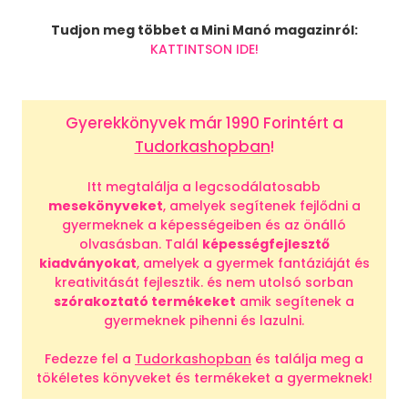
Tudjon meg többet a Mini Manó magazinról:
KATTINTSON IDE!
Gyerekkönyvek már 1990 Forintért a
Tudorkashopban
!
Itt megtalálja a legcsodálatosabb
mesekönyveket
, amelyek segítenek fejlődni a
gyermeknek a képességeiben és az önálló
olvasásban. Talál
képességfejlesztő
kiadványokat
, amelyek a gyermek fantáziáját és
kreativitását fejlesztik. és nem utolsó sorban
szórakoztató termékeket
amik segítenek a
gyermeknek pihenni és lazulni.
Fedezze fel a
Tudorkashopban
és találja meg a
tökéletes könyveket és termékeket a gyermeknek!