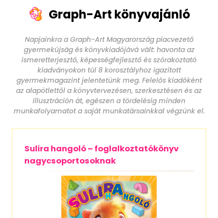
Graph-Art könyvajánló
Napjainkra a Graph-Art Magyarország piacvezető
gyermekújság és könyvkiadójává vált: havonta az
ismeretterjesztő, képességfejlesztő és szórakoztató
kiadványokon túl 8 korosztályhoz igazított
gyermekmagazint jelentetünk meg. Felelős kiadóként
az alapötlettől a könyvtervezésen, szerkesztésen és az
illusztráción át, egészen a tördelésig minden
munkafolyamatot a saját munkatársainkkal végzünk el.
Sulira hangoló – foglalkoztatókönyv
nagycsoportosoknak