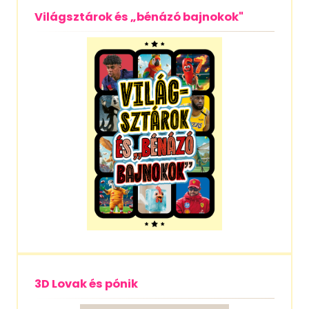
Világsztárok és „bénázó bajnokok"
3D Lovak és pónik