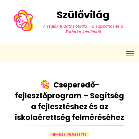
Szülővilág
A szülők tudatos oldala - a Tappancs és a
Tudorka készítőitől
T
Cseperedő-
fejlesztőprogram – Segítség
a fejlesztéshez és az
iskolaérettség felméréséhez
NEVELÉS, FEJLESZTÉS