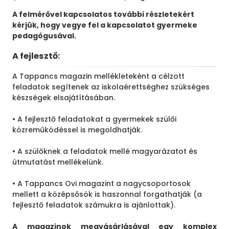
A felmérővel kapcsolatos további részletekért
kérjük, hogy vegye fel a kapcsolatot gyermeke
pedagógusával.
A fejlesztő:
A Tappancs magazin mellékleteként a célzott
feladatok segítenek az iskolaérettséghez szükséges
készségek elsajátításában.
• A fejlesztő feladatokat a gyermekek szülői
közreműködéssel is megoldhatják.
• A szülőknek a feladatok mellé magyarázatot és
útmutatást mellékelünk.
• A Tappancs Ovi magazint a nagycsoportosok
mellett a középsősök is haszonnal forgathatják (a
fejlesztő feladatok számukra is ajánlottak).
A magazinok megvásárlásával egy komplex