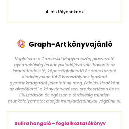
4. osztályosoknak
Graph-Art könyvajánló
Napjainkra a Graph-Art Magyarország piacvezető
gyermekújság és könyvkiadójává vált: havonta az
ismeretterjesztő, képességfejlesztő és szórakoztató
kiadványokon túl 8 korosztályhoz igazított
gyermekmagazint jelentetünk meg. Felelős kiadóként
az alapötlettől a könyvtervezésen, szerkesztésen és az
illusztráción át, egészen a tördelésig minden
munkafolyamatot a saját munkatársainkkal végzünk el.
Sulira hangoló – foglalkoztatókönyv