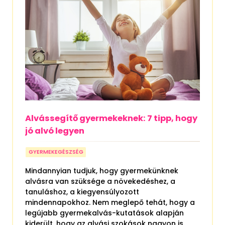
Alvássegítő gyermekeknek: 7 tipp, hogy
jó alvó legyen
GYERMEKEGÉSZSÉG
Mindannyian tudjuk, hogy gyermekünknek
alvásra van szüksége a növekedéshez, a
tanuláshoz, a kiegyensúlyozott
mindennapokhoz. Nem meglepő tehát, hogy a
legújabb gyermekalvás-kutatások alapján
kiderült, hogy az alvási szokások nagyon is