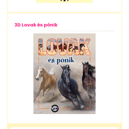
3D Lovak és pónik