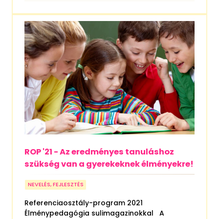
ROP '21 - Az eredményes tanuláshoz
szükség van a gyerekeknek élményekre!
NEVELÉS, FEJLESZTÉS
Referenciaosztály-program 2021
Élménypedagógia sulimagazinokkal A