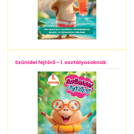
Szünidei fejtörő – 1. osztályosoknak