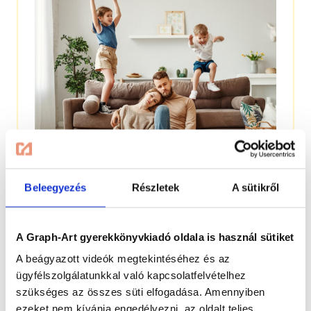
Életmentő tippek szülői kiégés ellen
Beleegyezés
Részletek
A sütikről
NEVELÉS, FEJLESZTÉS
RÓLUNK
A Graph-Art gyerekkönyvkiadó oldala is használ sütiket
Fáradtság, kimerültség, ingerlékenység,
túlterheltség. Nem csupán egy nemzetközi
A beágyazott videók megtekintéséhez és az
nagyvállalat alkalmazottainak mindennapjait
ügyfélszolgálatunkkal való kapcsolatfelvételhez
megnehezítő érzések ezek, hanem
szükséges az összes süti elfogadása. Amennyiben
gyermekeiket nevelő szülők egyre súlyosbodó
ezeket nem kívánja engedélyezni, az oldalt teljes