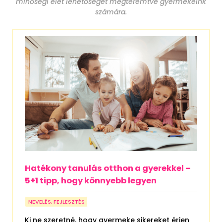
minőségi élet lehetőségét megteremtve gyermekeink
számára.
Hatékony tanulás otthon a gyerekkel –
5+1 tipp, hogy könnyebb legyen
NEVELÉS, FEJLESZTÉS
Ki ne szeretné, hogy gyermeke sikereket érjen