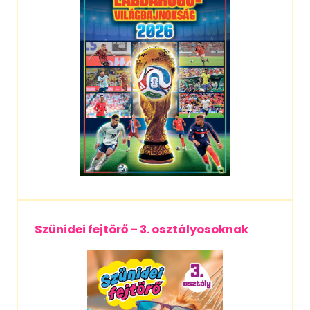
Szünidei fejtörő – 3. osztályosoknak