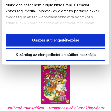
gondjai a kiégés felé vezető úton. Szülőnek
funkcionalitását nem tudjuk biztosítani. Ezenkívül
lenni amúgy sem...
közösségi média-, hirdető- és elemező partnereinkkel
Tovább
megosztjuk az Ön weboldalhasználatra vonatkozó
adatait, akik kombinálhatják az adatokat más olyan
adatokkal, amelyeket Ön adott meg számukra vagy az
Korábbi cikkek >>
Ön által használt más szolgáltatásokból gyűjtöttek.
Összes süti engedélyezése
Betűvető munkafüzet
Kizárólag az elengedhetetlen sütiket használja
Betűvető munkafüzet - Tappancs első olvasókönyvéhez