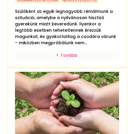
GYERMEKPSZICHOLÓGIA
NEVELÉS, FEJLESZTÉS
Szülőként az egyik legnagyobb rémálmunk a
szituáció, amelybe a nyilvánosan hisztiző
gyerekünk miatt keveredünk. Ilyenkor a
legtöbb esetben tehetetlennek érezzük
magunkat, és gyakorlatilag a csodára várunk
– miközben megpróbálunk nem...
Tovább