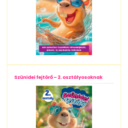
Szünidei fejtörő – 2. osztályosoknak