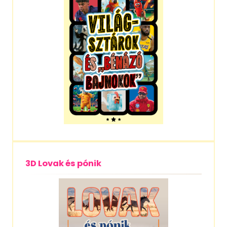
3D Lovak és pónik