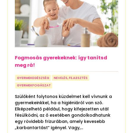
Fogmosás gyerekeknek: így tanítsd
meg rá!
GYERMEKEGÉSZSÉG
NEVELÉS, FEJLESZTÉS
GYERMEKFOGÁSZAT
Szülőként folytonos küzdelmet kell vívnunk a
gyermekeinkkel, ha a higiéniáról van szó.
Elképzelhető például, hogy kifejezetten utál
fésülködni, az ő esetében gondolkodhatunk
egy rövidebb frizurában, amely kevesebb
„karbantartást” igényel. Vagy,...