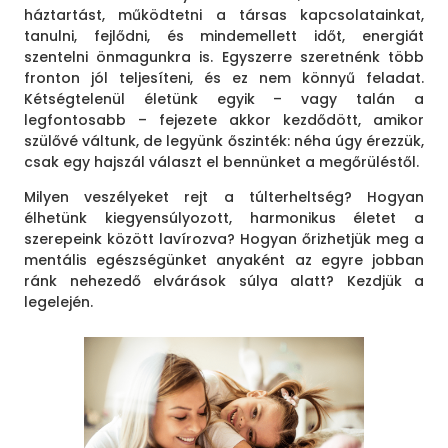
háztartást, működtetni a társas kapcsolatainkat,
tanulni, fejlődni, és mindemellett időt, energiát
szentelni önmagunkra is. Egyszerre szeretnénk több
fronton jól teljesíteni, és ez nem könnyű feladat.
Kétségtelenül életünk egyik – vagy talán a
legfontosabb – fejezete akkor kezdődött, amikor
szülővé váltunk, de legyünk őszinték: néha úgy érezzük,
csak egy hajszál választ el bennünket a megőrüléstől.
Milyen veszélyeket rejt a túlterheltség? Hogyan
élhetünk kiegyensúlyozott, harmonikus életet a
szerepeink között lavírozva? Hogyan őrizhetjük meg a
mentális egészségünket anyaként az egyre jobban
ránk nehezedő elvárások súlya alatt? Kezdjük a
legelején.