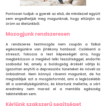
Pontosan tudjuk: a gyerek az első, de mindezzel együtt
sem engedhetjük meg magunknak, hogy eltűnjön az
öröm az életünkből.
Mozogjunk rendszeresen
A rendszeres testmozgás nem csupán a fizikai
egészségünkre van jótékony hatással. Csökkenti a
stresszt, fokozza a test képességét arra, hogy
megbirkózzon a meglévő lelki feszültséggel, endorfin
szabadul fel, amely a boldogság érzését váltja ki.
Igazoltan enyhíti a depressziós tüneteket és növeli az
önbizalmat. Nem könnyű rávenni magunkat, de ha
megtaláljuk azt a mozgásformát, ami a legközelebb
áll a személyiségünkhöz, és kitartunk mellette, a várt
eredmény nem marad el a mentális egészség
tekintetében sem.
Kérjünk szakszerű segítséget