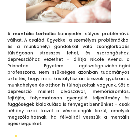
A
mentális terhelés
könnyedén súlyos problémává
válhat. A családi ügyekkel, a személyes problémákkal
és a munkahelyi gondokkal való zsonglőrködés
túlságosan stresszes lehet, és szorongáshoz,
depresszióhoz vezethet – állítja Nicole Avena, a
Princeton Egyetem egészségpszichológiai
professzora. Nem szükséges azonban tudományos
okfejtés, hogy mi is kristálytisztán érezzük: gyakran a
munkahelyen és otthon is túlhajszoltak vagyunk. Sőt a
depresszió mellett alvászavar, memóriaromlás,
fejfájás, folyamatosan gyengülő teljesítmény és
függőségek kialakulása is fenyeget bennünket – csak
néhány azok közül a vészcsengők közül, amelyek
megszólalhatnak, ha félvállról vesszük a mentális
egészségünket.