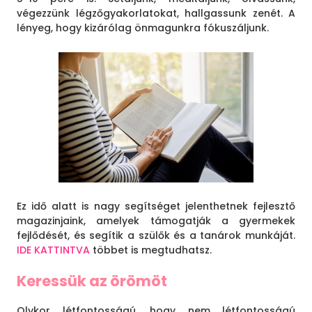
végezzünk légzőgyakorlatokat, hallgassunk zenét. A
lényeg, hogy kizárólag önmagunkra fókuszáljunk.
Ez idő alatt is nagy segítséget jelenthetnek fejlesztő
magazinjaink, amelyek támogatják a gyermekek
fejlődését, és segítik a szülők és a tanárok munkáját.
IDE KATTINTVA
többet is megtudhatsz.
Keressük az örömöt
Olykor létfontosságú, hogy nem létfontosságú