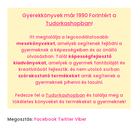
Gyerekkönyvek már 1990 Forintért a
Tudorkashopban
!
Itt megtalálja a legcsodálatosabb
mesekönyveket
, amelyek segítenek fejlődni a
gyermeknek a képességeiben és az önálló
olvasásban. Talál
képességfejlesztő
kiadványokat
, amelyek a gyermek fantáziáját és
kreativitását fejlesztik. és nem utolsó sorban
szórakoztató termékeket
amik segítenek a
gyermeknek pihenni és lazulni.
Fedezze fel a
Tudorkashopban
és találja meg a
tökéletes könyveket és termékeket a gyermeknek!
Megosztás:
Facebook
Twitter
Viber