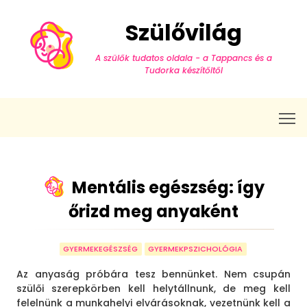
Szülővilág
A szülők tudatos oldala - a Tappancs és a
Tudorka készítőitől
T
Mentális egészség: így
őrizd meg anyaként
GYERMEKEGÉSZSÉG
GYERMEKPSZICHOLÓGIA
Az anyaság próbára tesz bennünket. Nem csupán
szülői szerepkörben kell helytállnunk, de meg kell
felelnünk a munkahelyi elvárásoknak, vezetnünk kell a