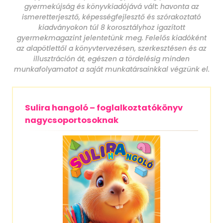
gyermekújság és könyvkiadójává vált: havonta az
ismeretterjesztő, képességfejlesztő és szórakoztató
kiadványokon túl 8 korosztályhoz igazított
gyermekmagazint jelentetünk meg. Felelős kiadóként
az alapötlettől a könyvtervezésen, szerkesztésen és az
illusztráción át, egészen a tördelésig minden
munkafolyamatot a saját munkatársainkkal végzünk el.
Sulira hangoló – foglalkoztatókönyv
nagycsoportosoknak