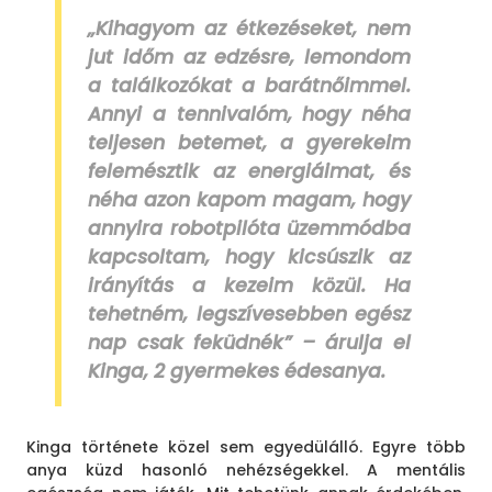
„Kihagyom az étkezéseket, nem
jut időm az edzésre, lemondom
a találkozókat a barátnőimmel.
Annyi a tennivalóm, hogy néha
teljesen betemet, a gyerekeim
felemésztik az energiáimat, és
néha azon kapom magam, hogy
annyira robotpilóta üzemmódba
kapcsoltam, hogy kicsúszik az
irányítás a kezeim közül. Ha
tehetném, legszívesebben egész
nap csak feküdnék” – árulja el
Kinga, 2 gyermekes édesanya.
Kinga története közel sem egyedülálló. Egyre több
anya küzd hasonló nehézségekkel. A mentális