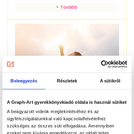
Tovább
Beleegyezés
Részletek
A sütikről
A Graph-Art gyerekkönyvkiadó oldala is használ sütiket
Érzelmi intelligencia fejlesztése
gyerekeknek – 5 dolog, amire érdemes
A beágyazott videók megtekintéséhez és az
figyelni
ügyfélszolgálatunkkal való kapcsolatfelvételhez
szükséges az összes süti elfogadása. Amennyiben
GYERMEKPSZICHOLÓGIA
NEVELÉS, FEJLESZTÉS
ezeket nem kívánja engedélyezni, az oldalt teljes