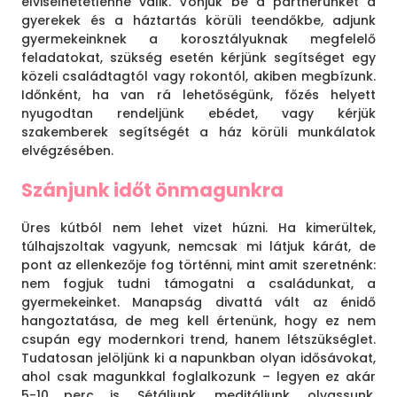
elviselhetetlenné válik. Vonjuk be a partnerünket a
gyerekek és a háztartás körüli teendőkbe, adjunk
gyermekeinknek a korosztályuknak megfelelő
feladatokat, szükség esetén kérjünk segítséget egy
közeli családtagtól vagy rokontól, akiben megbízunk.
Időnként, ha van rá lehetőségünk, főzés helyett
nyugodtan rendeljünk ebédet, vagy kérjük
szakemberek segítségét a ház körüli munkálatok
elvégzésében.
Szánjunk időt önmagunkra
Üres kútból nem lehet vizet húzni. Ha kimerültek,
túlhajszoltak vagyunk, nemcsak mi látjuk kárát, de
pont az ellenkezője fog történni, mint amit szeretnénk:
nem fogjuk tudni támogatni a családunkat, a
gyermekeinket. Manapság divattá vált az énidő
hangoztatása, de meg kell értenünk, hogy ez nem
csupán egy modernkori trend, hanem létszükséglet.
Tudatosan jelöljünk ki a napunkban olyan idősávokat,
ahol csak magunkkal foglalkozunk – legyen ez akár
5-10 perc is. Sétáljunk, meditáljunk, olvassunk,