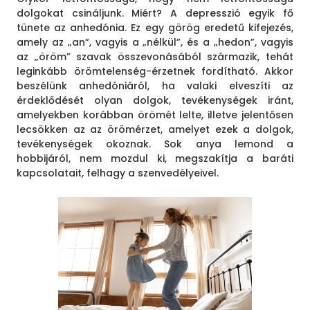
dolgokat csináljunk. Miért? A depresszió egyik fő
tünete az anhedónia. Ez egy görög eredetű kifejezés,
amely az „an”, vagyis a „nélkül”, és a „hedon”, vagyis
az „öröm” szavak összevonásából származik, tehát
leginkább örömtelenség-érzetnek fordítható. Akkor
beszélünk anhedóniáról, ha valaki elveszíti az
érdeklődését olyan dolgok, tevékenységek iránt,
amelyekben korábban örömét lelte, illetve jelentősen
lecsökken az az örömérzet, amelyet ezek a dolgok,
tevékenységek okoznak. Sok anya lemond a
hobbijáról, nem mozdul ki, megszakítja a baráti
kapcsolatait, felhagy a szenvedélyeivel.