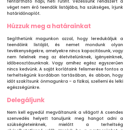
fentartható napi, heti rutint. Vezessünk rendszert a
véget nem érő teendők listájába, ha szükséges, írjunk
határidőnaplót.
Húzzuk meg a határainkat
Segíthetünk magunkon azzal, hogy leredukáljuk a
teendőink listáját, és nemet mondunk olyan
tevékenységekre, amelyekre nincs kapacitásunk, vagy
nem felelnek meg az életvitelünknek, igényeinknek,
időbeosztásunknak. Vagy amihez egész egyszerűen
nincs kedvünk. A saját korlátaink felismerése fontos a
terheltségünk kordában tartásában, és abban, hogy
időt szakítsunk önmagunkra – a fizikai, szellemi és lelki
egészségünkre.
Delegáljunk
Nem kell egyedül megváltanunk a világot! A csendes
szenvedés helyett tanuljunk meg hangot adni a
szükségleteinknek, mielőtt a terheltség