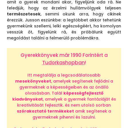
amit a gyerek mondani akar, figyeljünk oda rá. Ne
feledjük, hogy az érzelmi hullámvölgyek teljesen
természetesek
, semmi okunk arra, hogy cikinek
érezzük. Jusson eszünkbe: a legtöbbet akkor tehetünk
gyermekünk szellemi, lelki egészségéért, ha komolyan
vesszük őt, figyelünk rá, és próbálunk együtt
megoldást találni a felmerülő problémákra.
Gyerekkönyvek már 1990 Forintért a
Tudorkashopban
!
Itt megtalálja a legcsodálatosabb
mesekönyveket
, amelyek segítenek fejlődni a
gyermeknek a képességeiben és az önálló
olvasásban. Talál
képességfejlesztő
kiadványokat
, amelyek a gyermek fantáziáját és
kreativitását fejlesztik. és nem utolsó sorban
szórakoztató termékeket
amik segítenek a
gyermeknek pihenni és lazulni.