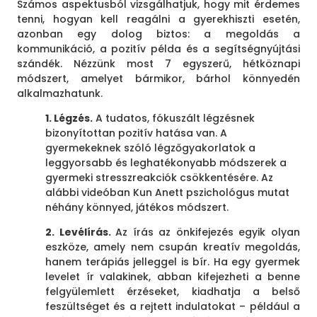
Számos aspektusból vizsgálhatjuk, hogy mit érdemes
tenni, hogyan kell reagálni a gyerekhiszti esetén,
azonban egy dolog biztos: a megoldás a
kommunikáció, a pozitív példa és a segítségnyújtási
szándék. Nézzünk most 7 egyszerű, hétköznapi
módszert, amelyet bármikor, bárhol könnyedén
alkalmazhatunk.
1. Légzés.
A tudatos, fókuszált légzésnek
bizonyítottan pozitív hatása van. A
gyermekeknek szóló légzőgyakorlatok a
leggyorsabb és leghatékonyabb módszerek a
gyermeki stresszreakciók csökkentésére. Az
alábbi videóban Kun Anett pszichológus mutat
néhány könnyed, játékos módszert.
2. Levélírás.
Az írás az önkifejezés egyik olyan
eszköze, amely nem csupán kreatív megoldás,
hanem terápiás jelleggel is bír. Ha egy gyermek
levelet ír valakinek, abban kifejezheti a benne
felgyülemlett érzéseket, kiadhatja a belső
feszültséget és a rejtett indulatokat – például a