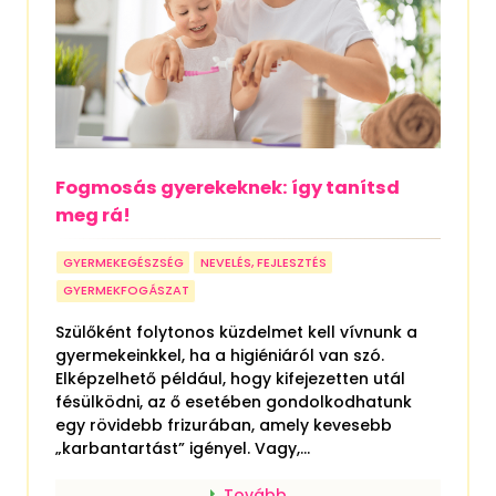
Fogmosás gyerekeknek: így tanítsd
meg rá!
GYERMEKEGÉSZSÉG
NEVELÉS, FEJLESZTÉS
GYERMEKFOGÁSZAT
Szülőként folytonos küzdelmet kell vívnunk a
gyermekeinkkel, ha a higiéniáról van szó.
Elképzelhető például, hogy kifejezetten utál
fésülködni, az ő esetében gondolkodhatunk
egy rövidebb frizurában, amely kevesebb
„karbantartást” igényel. Vagy,...
Tovább