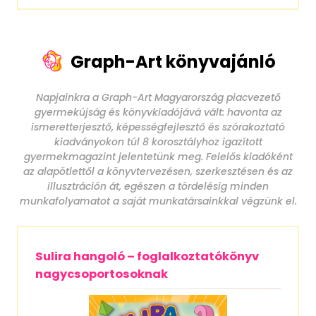
Graph-Art könyvajánló
Napjainkra a Graph-Art Magyarország piacvezető
gyermekújság és könyvkiadójává vált: havonta az
ismeretterjesztő, képességfejlesztő és szórakoztató
kiadványokon túl 8 korosztályhoz igazított
gyermekmagazint jelentetünk meg. Felelős kiadóként
az alapötlettől a könyvtervezésen, szerkesztésen és az
illusztráción át, egészen a tördelésig minden
munkafolyamatot a saját munkatársainkkal végzünk el.
Sulira hangoló – foglalkoztatókönyv
nagycsoportosoknak