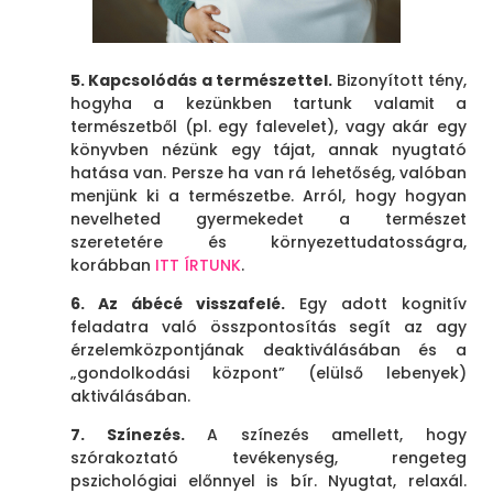
5. Kapcsolódás a természettel.
Bizonyított tény,
hogyha a kezünkben tartunk valamit a
természetből (pl. egy falevelet), vagy akár egy
könyvben nézünk egy tájat, annak nyugtató
hatása van. Persze ha van rá lehetőség, valóban
menjünk ki a természetbe. Arról, hogy hogyan
nevelheted gyermekedet a természet
szeretetére és környezettudatosságra,
korábban
ITT ÍRTUNK
.
6. Az ábécé visszafelé.
Egy adott kognitív
feladatra való összpontosítás segít az agy
érzelemközpontjának deaktiválásában és a
„gondolkodási központ” (elülső lebenyek)
aktiválásában.
7. Színezés.
A színezés amellett, hogy
szórakoztató tevékenység, rengeteg
pszichológiai előnnyel is bír. Nyugtat, relaxál.