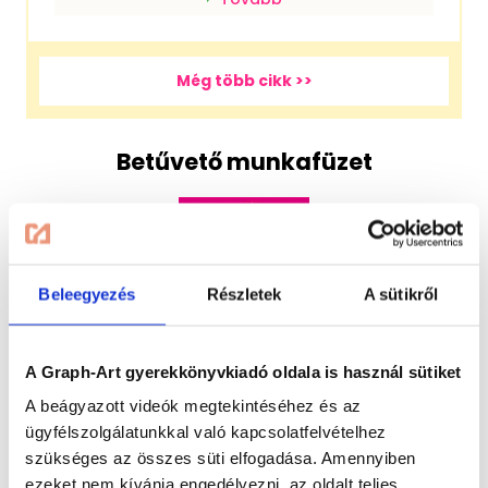
Még több cikk >>
Betűvető munkafüzet
Beleegyezés
Részletek
A sütikről
A Graph-Art gyerekkönyvkiadó oldala is használ sütiket
Betűvető munkafüzet - Tappancs első olvasókönyvéhez
A beágyazott videók megtekintéséhez és az
tartozó letölthető munkafüzet
ügyfélszolgálatunkkal való kapcsolatfelvételhez
szükséges az összes süti elfogadása. Amennyiben
Tappancs első olvasókönyvét keresse az óvodákban és
ezeket nem kívánja engedélyezni, az oldalt teljes
az iskolákban.