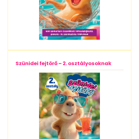
Szünidei fejtörő – 2. osztályosoknak