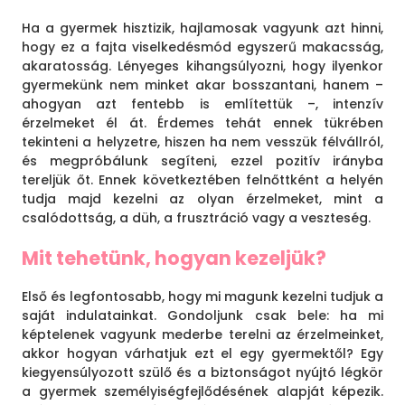
Ha a gyermek hisztizik, hajlamosak vagyunk azt hinni,
hogy ez a fajta viselkedésmód egyszerű makacsság,
akaratosság. Lényeges kihangsúlyozni, hogy ilyenkor
gyermekünk nem minket akar bosszantani, hanem –
ahogyan azt fentebb is említettük –, intenzív
érzelmeket él át. Érdemes tehát ennek tükrében
tekinteni a helyzetre, hiszen ha nem vesszük félvállról,
és megpróbálunk segíteni, ezzel pozitív irányba
tereljük őt. Ennek következtében felnőttként a helyén
tudja majd kezelni az olyan érzelmeket, mint a
csalódottság, a düh, a frusztráció vagy a veszteség.
Mit tehetünk, hogyan kezeljük?
Első és legfontosabb, hogy mi magunk kezelni tudjuk a
saját indulatainkat. Gondoljunk csak bele: ha mi
képtelenek vagyunk mederbe terelni az érzelmeinket,
akkor hogyan várhatjuk ezt el egy gyermektől? Egy
kiegyensúlyozott szülő és a biztonságot nyújtó légkör
a gyermek személyiségfejlődésének alapját képezik.