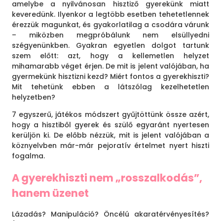
amelybe a nyilvánosan hisztiző gyerekünk miatt
keveredünk. Ilyenkor a legtöbb esetben tehetetlennek
érezzük magunkat, és gyakorlatilag a csodára várunk
– miközben megpróbálunk nem elsüllyedni
szégyenünkben. Gyakran egyetlen dolgot tartunk
szem előtt: azt, hogy a kellemetlen helyzet
mihamarabb véget érjen. De mit is jelent valójában, ha
gyermekünk hisztizni kezd? Miért fontos a gyerekhiszti?
Mit tehetünk ebben a látszólag kezelhetetlen
helyzetben?
7 egyszerű, játékos módszert gyűjtöttünk össze azért,
hogy a hisztiből gyerek és szülő egyaránt nyertesen
kerüljön ki. De előbb nézzük, mit is jelent valójában a
köznyelvben már-már pejoratív értelmet nyert hiszti
fogalma.
A gyerekhiszti nem „rosszalkodás”,
hanem üzenet
Lázadás? Manipuláció? Öncélú akaratérvényesítés?