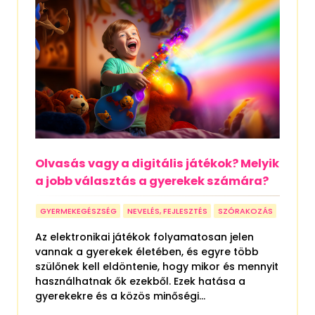
Olvasás vagy a digitális játékok? Melyik
a jobb választás a gyerekek számára?
GYERMEKEGÉSZSÉG
NEVELÉS, FEJLESZTÉS
SZÓRAKOZÁS
Az elektronikai játékok folyamatosan jelen
vannak a gyerekek életében, és egyre több
szülőnek kell eldöntenie, hogy mikor és mennyit
használhatnak ők ezekből. Ezek hatása a
gyerekekre és a közös minőségi...