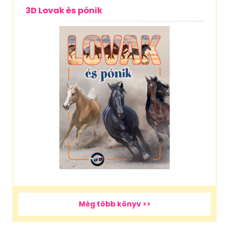
3D Lovak és pónik
Még több könyv >>