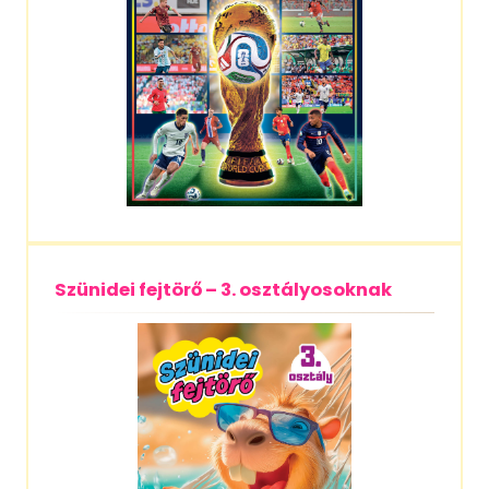
Szünidei fejtörő – 3. osztályosoknak