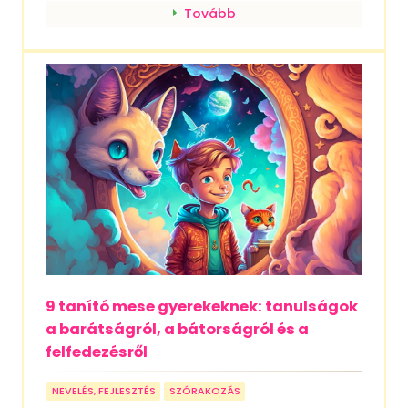
Tovább
9 tanító mese gyerekeknek: tanulságok
a barátságról, a bátorságról és a
felfedezésről
NEVELÉS, FEJLESZTÉS
SZÓRAKOZÁS