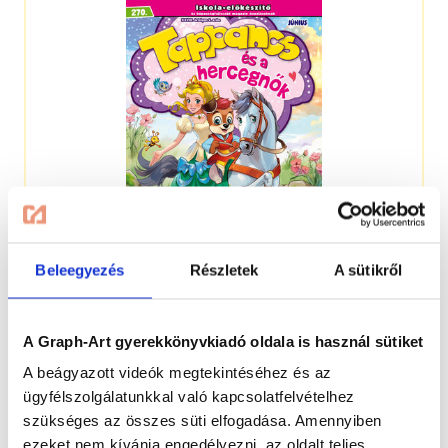
Beleegyezés
Részletek
A sütikről
4-7 éveseknek
A Graph-Art gyerekkönyvkiadó oldala is használ sütiket
A beágyazott videók megtekintéséhez és az
ügyfélszolgálatunkkal való kapcsolatfelvételhez
szükséges az összes süti elfogadása. Amennyiben
ezeket nem kívánja engedélyezni, az oldalt teljes