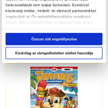
funkcionalitását nem tudjuk biztosítani. Ezenkívül
közösségi média-, hirdető- és elemező partnereinkkel
megosztjuk az Ön weboldalhasználatra vonatkozó
adatait, akik kombinálhatják az adatokat más olyan
adatokkal, amelyeket Ön adott meg számukra vagy az
Ön által használt más szolgáltatásokból gyűjtöttek.
Összes süti engedélyezése
Kizárólag az elengedhetetlen sütiket használja
4-7 éveseknek