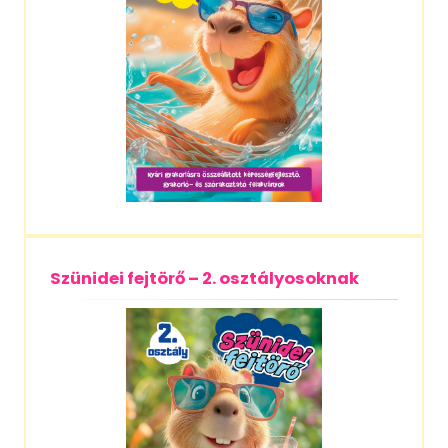
Szünidei fejtörő – 2. osztályosoknak