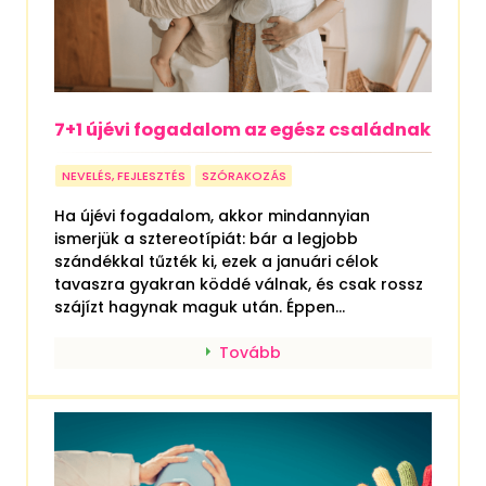
7+1 újévi fogadalom az egész családnak
NEVELÉS, FEJLESZTÉS
SZÓRAKOZÁS
Ha újévi fogadalom, akkor mindannyian
ismerjük a sztereotípiát: bár a legjobb
szándékkal tűzték ki, ezek a januári célok
tavaszra gyakran köddé válnak, és csak rossz
szájízt hagynak maguk után. Éppen...
Tovább