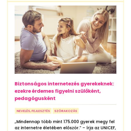
Biztonságos internetezés gyerekeknek:
ezekre érdemes figyelni szülőként,
pedagógusként
NEVELÉS, FEJLESZTÉS
SZÓRAKOZÁS
„Mindennap több mint 175.000 gyerek megy fel
az internetre életében először.” – írja az UNICEF,