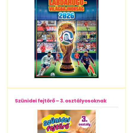
Szünidei fejtörő – 3. osztályosoknak