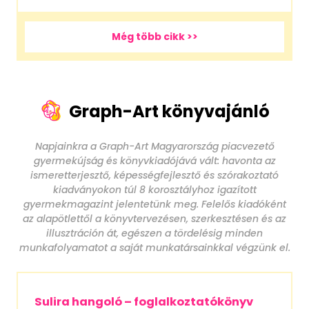
Még több cikk >>
Graph-Art könyvajánló
Napjainkra a Graph-Art Magyarország piacvezető
gyermekújság és könyvkiadójává vált: havonta az
ismeretterjesztő, képességfejlesztő és szórakoztató
kiadványokon túl 8 korosztályhoz igazított
gyermekmagazint jelentetünk meg. Felelős kiadóként
az alapötlettől a könyvtervezésen, szerkesztésen és az
illusztráción át, egészen a tördelésig minden
munkafolyamatot a saját munkatársainkkal végzünk el.
Sulira hangoló – foglalkoztatókönyv