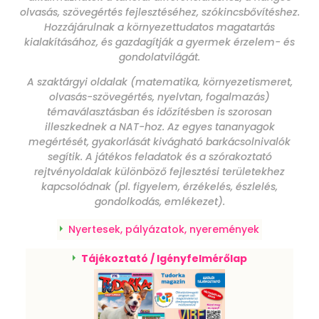
olvasás, szövegértés fejlesztéséhez, szókincsbővítéshez.
Hozzájárulnak a környezettudatos magatartás
kialakításához, és gazdagítják a gyermek érzelem- és
gondolatvilágát.
A szaktárgyi oldalak (matematika, környezetismeret,
olvasás-szövegértés, nyelvtan, fogalmazás)
témaválasztásban és időzítésben is szorosan
illeszkednek a NAT-hoz. Az egyes tananyagok
megértését, gyakorlását kivágható barkácsolnivalók
segítik. A játékos feladatok és a szórakoztató
rejtvényoldalak különböző fejlesztési területekhez
kapcsolódnak (pl. figyelem, érzékelés, észlelés,
gondolkodás, emlékezet).
Nyertesek, pályázatok, nyeremények
Tájékoztató / Igényfelmérőlap