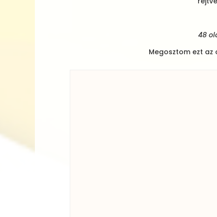
rejtv
48 ol
Megosztom ezt az o