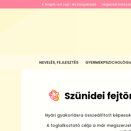
A Graph-Art Lap- és Könyvkiadó
Terjesztői hálóza
NEVELÉS, FEJLESZTÉS
GYERMEKPSZICHOLÓGI
Szünidei fejt
Nyári gyakorlásra összeállított képess
A foglalkoztató célja a már megszerzet