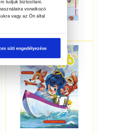
m tudjuk biztosítani.
használatra vonatkozó
ukra vagy az Ön által
3-5 éveseknek
es süti engedélyezése