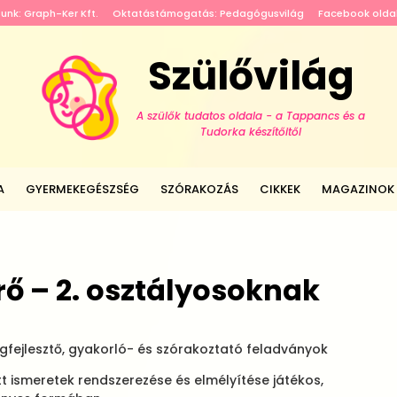
tunk: Graph-Ker Kft.
Oktatástámogatás: Pedagógusvilág
Facebook olda
Szülővilág
A szülők tudatos oldala - a Tappancs és a
Tudorka készítőitől
A
GYERMEKEGÉSZSÉG
SZÓRAKOZÁS
CIKKEK
MAGAZINOK
örő – 2. osztályosoknak
égfejlesztő, gyakorló- és szórakoztató feladványok
t ismeretek rendszerezése és elmélyítése játékos,