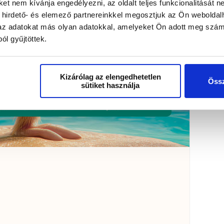
t nem kívánja engedélyezni, az oldalt teljes funkcionalitását ne
 hirdető- és elemező partnereinkkel megosztjuk az Ön weboldal
k az adatokat más olyan adatokkal, amelyeket Ön adott meg szám
ól gyűjtöttek.
Kizárólag az elengedhetetlen
Össz
sütiket használja