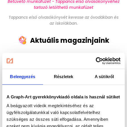
Betűvető munkafüzet - Tappancs első olvasókönyvéhez
tartozó letölthető munkafüzet
Tappancs első olvasókönyvét keresse az óvodákban és
az iskolákban.
Aktuális magazinjaink
Immár 20 éve készítünk izgalmas, szórakoztató
magazinokat az 5-12 éves korosztály számára.
Termékeink elsősorban a gyermekek szórakoztatását és
fejlesztését segítik és egyaránt jól használhatóak mind
Beleegyezés
Részletek
A sütikről
családi körben, mind az oktatási intézményekben.
Lapozzon bele:
A Graph-Art gyerekkönyvkiadó oldala is használ sütiket
A beágyazott videók megtekintéséhez és az
ügyfélszolgálatunkkal való kapcsolatfelvételhez
szükséges az összes süti elfogadása. Amennyiben
ezeket nem kívánja engedélyezni, az oldalt teljes