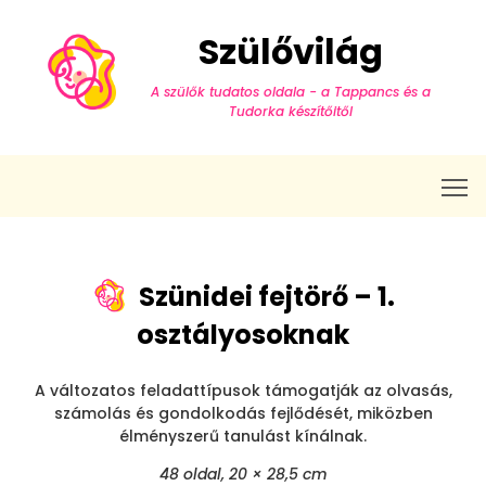
Szülővilág
A szülők tudatos oldala - a Tappancs és a
Tudorka készítőitől
T
Szünidei fejtörő – 1.
osztályosoknak
A változatos feladattípusok támogatják az olvasás,
számolás és gondolkodás fejlődését, miközben
élményszerű tanulást kínálnak.
48 oldal, 20 × 28,5 cm