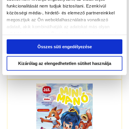
funkcionalitását nem tudjuk biztosítani. Ezenkívül
közösségi média-, hirdető- és elemező partnereinkkel
megosztjuk az Ön weboldalhasználatra vonatkozó
adatait, akik kombinálhatják az adatokat más olyan
adatokkal, amelyeket Ön adott meg számukra vagy az
Ön által használt más szolgáltatásokból gyűjtöttek.
Összes süti engedélyezése
Kizárólag az elengedhetetlen sütiket használja
3-5 éveseknek