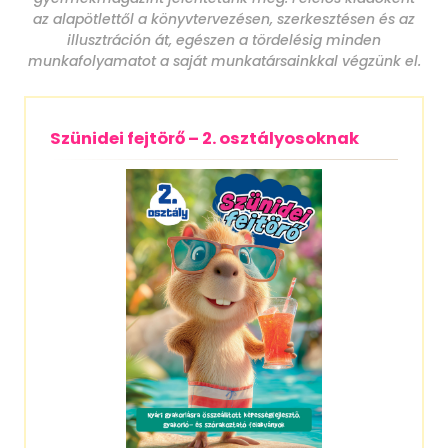
az alapötlettől a könyvtervezésen, szerkesztésen és az
illusztráción át, egészen a tördelésig minden
munkafolyamatot a saját munkatársainkkal végzünk el.
Szünidei fejtörő – 2. osztályosoknak