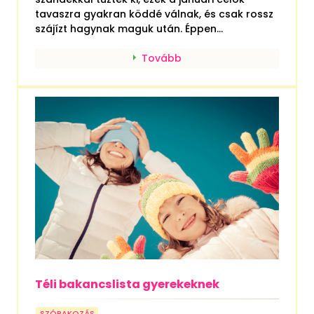
tavaszra gyakran köddé válnak, és csak rossz
szájízt hagynak maguk után. Éppen...
Tovább
Téli bakancslista gyerekeknek
SZÓRAKOZÁS