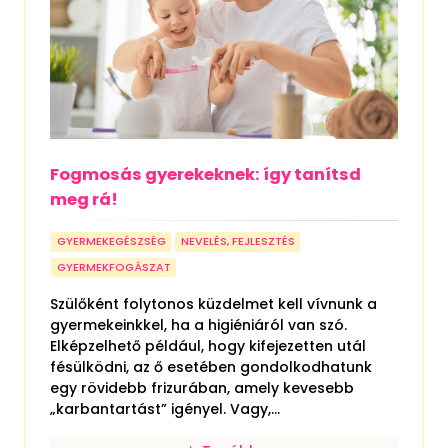
Fogmosás gyerekeknek: így tanítsd
meg rá!
GYERMEKEGÉSZSÉG
NEVELÉS, FEJLESZTÉS
GYERMEKFOGÁSZAT
Szülőként folytonos küzdelmet kell vívnunk a
gyermekeinkkel, ha a higiéniáról van szó.
Elképzelhető például, hogy kifejezetten utál
fésülködni, az ő esetében gondolkodhatunk
egy rövidebb frizurában, amely kevesebb
„karbantartást” igényel. Vagy,...