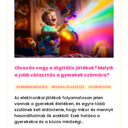
Olvasás vagy a digitális játékok? Melyik
a jobb választás a gyerekek számára?
GYERMEKEGÉSZSÉG
NEVELÉS, FEJLESZTÉS
SZÓRAKOZÁS
Az elektronikai játékok folyamatosan jelen
vannak a gyerekek életében, és egyre több
szülőnek kell eldöntenie, hogy mikor és mennyit
használhatnak ők ezekből. Ezek hatása a
gyerekekre és a közös minőségi...