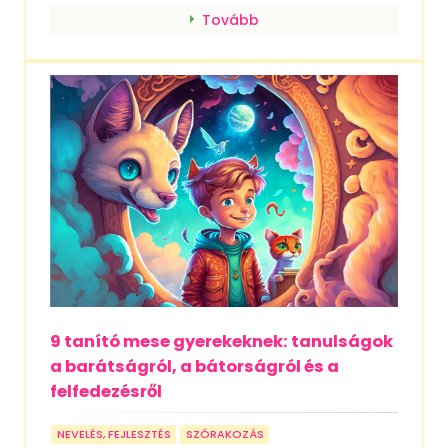
Tovább
9 tanító mese gyerekeknek: tanulságok
a barátságról, a bátorságról és a
felfedezésről
NEVELÉS, FEJLESZTÉS
SZÓRAKOZÁS