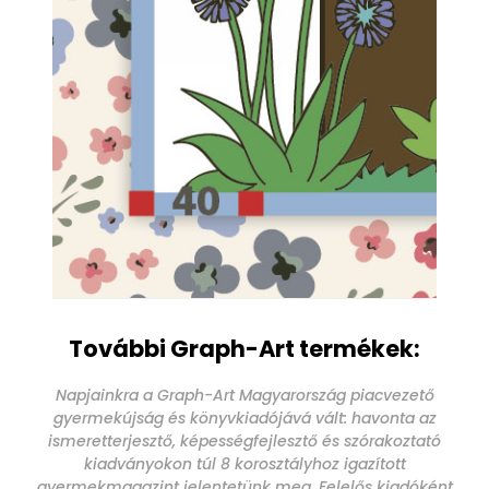
További Graph-Art termékek:
Napjainkra a Graph-Art Magyarország piacvezető
gyermekújság és könyvkiadójává vált: havonta az
ismeretterjesztő, képességfejlesztő és szórakoztató
kiadványokon túl 8 korosztályhoz igazított
gyermekmagazint jelentetünk meg. Felelős kiadóként