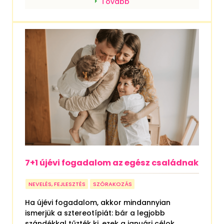
Tovább
7+1 újévi fogadalom az egész családnak
NEVELÉS, FEJLESZTÉS
SZÓRAKOZÁS
Ha újévi fogadalom, akkor mindannyian
ismerjük a sztereotípiát: bár a legjobb
szándékkal tűzték ki, ezek a januári célok