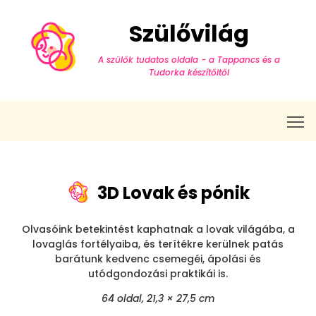
Szülővilág
A szülők tudatos oldala - a Tappancs és a
Tudorka készítőitől
T
3D Lovak és pónik
Olvasóink betekintést kaphatnak a lovak világába, a
lovaglás fortélyaiba, és terítékre kerülnek patás
barátunk kedvenc csemegéi, ápolási és
utódgondozási praktikái is.
64 oldal, 21,3 × 27,5 cm