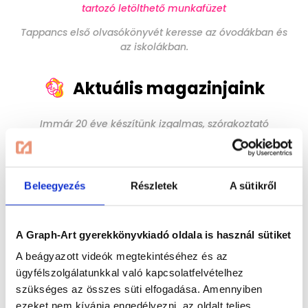
tartozó letölthető munkafüzet
Tappancs első olvasókönyvét keresse az óvodákban és
az iskolákban.
Aktuális magazinjaink
Immár 20 éve készítünk izgalmas, szórakoztató
magazinokat az 5-12 éves korosztály számára.
Termékeink elsősorban a gyermekek szórakoztatását és
fejlesztését segítik és egyaránt jól használhatóak mind
családi körben, mind az oktatási intézményekben.
Beleegyezés
Részletek
A sütikről
Lapozzon bele:
A Graph-Art gyerekkönyvkiadó oldala is használ sütiket
A beágyazott videók megtekintéséhez és az
ügyfélszolgálatunkkal való kapcsolatfelvételhez
szükséges az összes süti elfogadása. Amennyiben
ezeket nem kívánja engedélyezni, az oldalt teljes