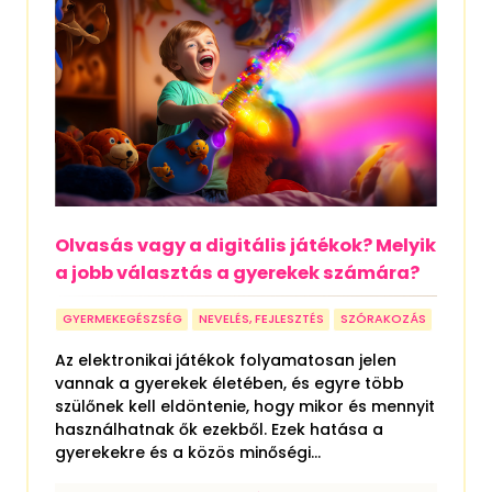
Olvasás vagy a digitális játékok? Melyik
a jobb választás a gyerekek számára?
GYERMEKEGÉSZSÉG
NEVELÉS, FEJLESZTÉS
SZÓRAKOZÁS
Az elektronikai játékok folyamatosan jelen
vannak a gyerekek életében, és egyre több
szülőnek kell eldöntenie, hogy mikor és mennyit
használhatnak ők ezekből. Ezek hatása a
gyerekekre és a közös minőségi...