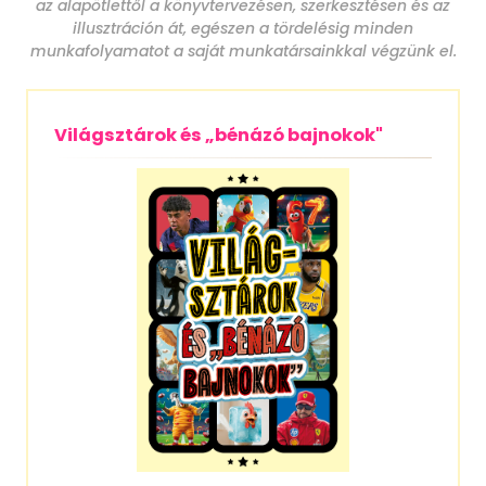
az alapötlettől a könyvtervezésen, szerkesztésen és az
illusztráción át, egészen a tördelésig minden
munkafolyamatot a saját munkatársainkkal végzünk el.
Világsztárok és „bénázó bajnokok"