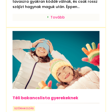
tavaszra gyakran köddé válnak, és csak rossz
szájízt hagynak maguk után. Éppen...
Tovább
Téli bakancslista gyerekeknek
SZÓRAKOZÁS