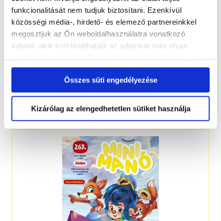
funkcionalitását nem tudjuk biztosítani. Ezenkívül
közösségi média-, hirdető- és elemező partnereinkkel
megosztjuk az Ön weboldalhasználatra vonatkozó
adatait, akik kombinálhatják az adatokat más olyan
adatokkal, amelyeket Ön adott meg számukra vagy az
Ön által használt más szolgáltatásokból gyűjtöttek.
Összes süti engedélyezése
Kizárólag az elengedhetetlen sütiket használja
3-5 éveseknek