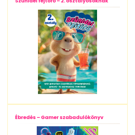
Szünidei fejtörő – 2. osztályosoknak
Ébredés – Gamer szabadulókönyv