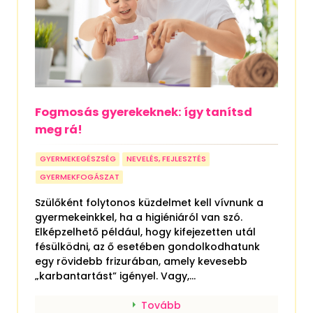
Fogmosás gyerekeknek: így tanítsd
meg rá!
GYERMEKEGÉSZSÉG
NEVELÉS, FEJLESZTÉS
GYERMEKFOGÁSZAT
Szülőként folytonos küzdelmet kell vívnunk a
gyermekeinkkel, ha a higiéniáról van szó.
Elképzelhető például, hogy kifejezetten utál
fésülködni, az ő esetében gondolkodhatunk
egy rövidebb frizurában, amely kevesebb
„karbantartást” igényel. Vagy,...
Tovább