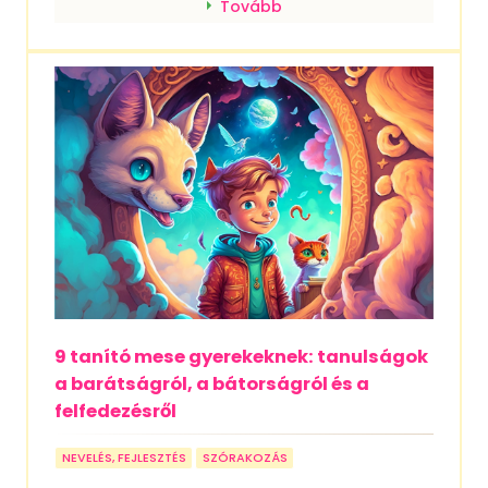
Tovább
9 tanító mese gyerekeknek: tanulságok
a barátságról, a bátorságról és a
felfedezésről
NEVELÉS, FEJLESZTÉS
SZÓRAKOZÁS