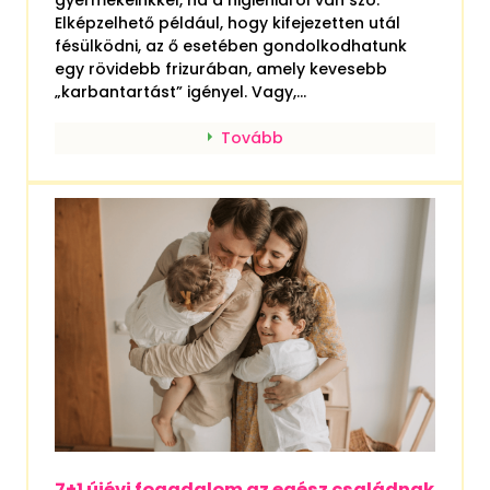
Elképzelhető például, hogy kifejezetten utál
fésülködni, az ő esetében gondolkodhatunk
egy rövidebb frizurában, amely kevesebb
„karbantartást” igényel. Vagy,...
Tovább
7+1 újévi fogadalom az egész családnak