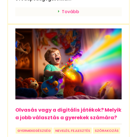
Tovább
Olvasás vagy a digitális játékok? Melyik
a jobb választás a gyerekek számára?
GYERMEKEGÉSZSÉG
NEVELÉS, FEJLESZTÉS
SZÓRAKOZÁS