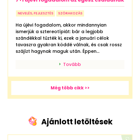
NEVELÉS, FEJLESZTÉS
SZÓRAKOZÁS
Ha újévi fogadalom, akkor mindannyian
ismerjük a sztereotípiát: bár a legjobb
szándékkal tűzték ki, ezek a januári célok
tavaszra gyakran köddé válnak, és csak rossz
szájízt hagynak maguk után. Éppen...
Tovább
Még több cikk >>
Ajánlott letöltések