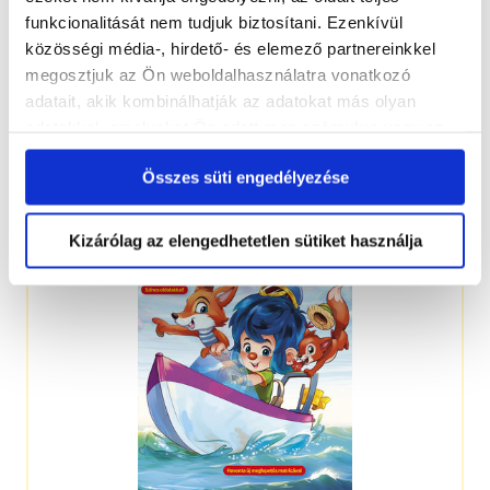
funkcionalitását nem tudjuk biztosítani. Ezenkívül
közösségi média-, hirdető- és elemező partnereinkkel
megosztjuk az Ön weboldalhasználatra vonatkozó
adatait, akik kombinálhatják az adatokat más olyan
adatokkal, amelyeket Ön adott meg számukra vagy az
3-5 éveseknek
Ön által használt más szolgáltatásokból gyűjtöttek.
Összes süti engedélyezése
Kizárólag az elengedhetetlen sütiket használja