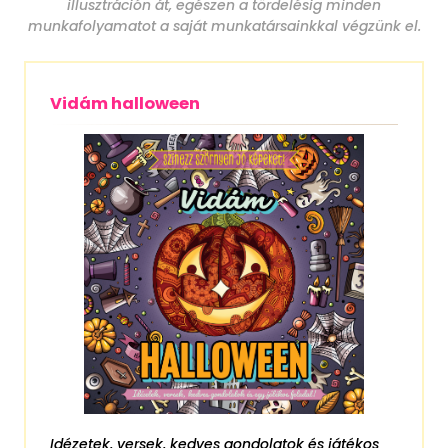
illusztráción át, egészen a tördelésig minden
munkafolyamatot a saját munkatársainkkal végzünk el.
Vidám halloween
Idézetek, versek, kedves gondolatok és játékos