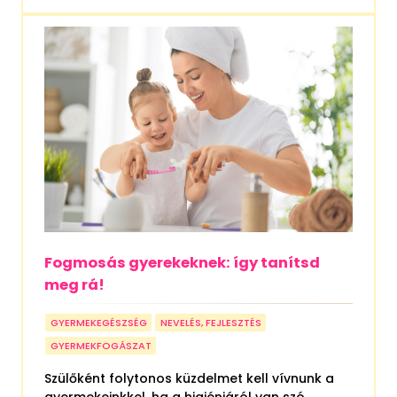
Fogmosás gyerekeknek: így tanítsd
meg rá!
GYERMEKEGÉSZSÉG
NEVELÉS, FEJLESZTÉS
GYERMEKFOGÁSZAT
Szülőként folytonos küzdelmet kell vívnunk a
gyermekeinkkel, ha a higiéniáról van szó.