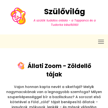
Szülővilág
A szülők tudatos oldala - a Tappancs és a
Tudorka készítőitől
T
Állati Zoom - Zöldellő
tájak
Vajon honnan kapta nevét a siketfajd? Melyik
nagymacskának van a legnagyobb szemfoga? Milyen
szuperképességgel bír a baziliszkusz? A sorozat első
kötetével a Föld „zöld” tájait benépesítő állatok –
jaguárok, mókusok, lepkék – és mások világába