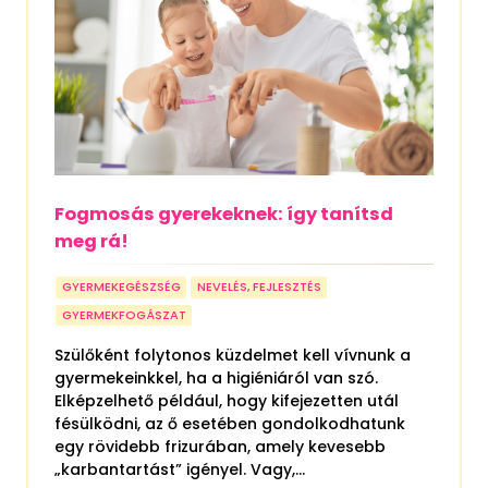
Fogmosás gyerekeknek: így tanítsd
meg rá!
GYERMEKEGÉSZSÉG
NEVELÉS, FEJLESZTÉS
GYERMEKFOGÁSZAT
Szülőként folytonos küzdelmet kell vívnunk a
gyermekeinkkel, ha a higiéniáról van szó.
Elképzelhető például, hogy kifejezetten utál
fésülködni, az ő esetében gondolkodhatunk
egy rövidebb frizurában, amely kevesebb
„karbantartást” igényel. Vagy,...