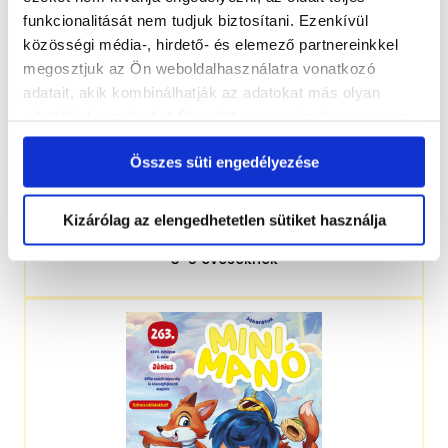
funkcionalitását nem tudjuk biztosítani. Ezenkívül
közösségi média-, hirdető- és elemező partnereinkkel
megosztjuk az Ön weboldalhasználatra vonatkozó
adatait, akik kombinálhatják az adatokat más olyan
adatokkal, amelyeket Ön adott meg számukra vagy az
Ön által használt más szolgáltatásokból gyűjtöttek.
Összes süti engedélyezése
Kizárólag az elengedhetetlen sütiket használja
3-5 éveseknek