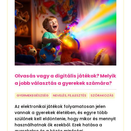
Olvasás vagy a digitális játékok? Melyik
a jobb választás a gyerekek számára?
GYERMEKEGÉSZSÉG
NEVELÉS, FEJLESZTÉS
SZÓRAKOZÁS
Az elektronikai játékok folyamatosan jelen
vannak a gyerekek életében, és egyre több
szülőnek kell eldöntenie, hogy mikor és mennyit
használhatnak ők ezekből. Ezek hatása a
gyerekekre és a közös minőségi...