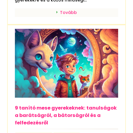
Tovább
9 tanító mese gyerekeknek: tanulságok
a barátságról, a bátorságról és a
felfedezésről