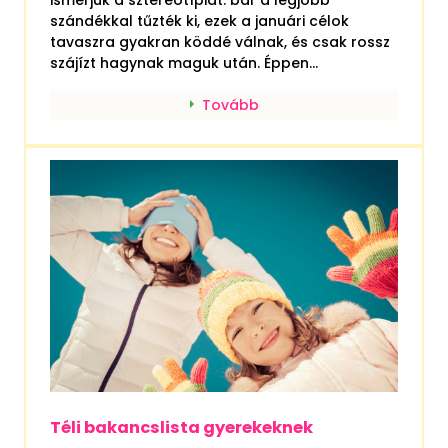
ismerjük a sztereotípiát: bár a legjobb
szándékkal tűzték ki, ezek a januári célok
tavaszra gyakran köddé válnak, és csak rossz
szájízt hagynak maguk után. Éppen...
Tovább
Téli bakancslista gyerekeknek