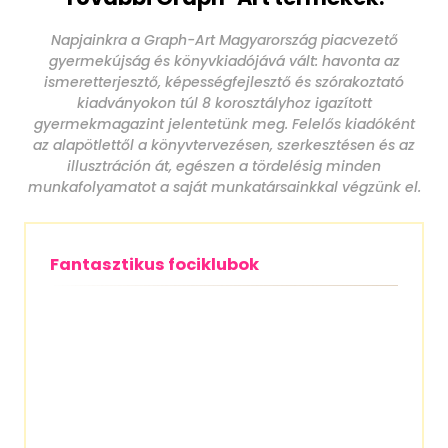
Napjainkra a Graph-Art Magyarország piacvezető
gyermekújság és könyvkiadójává vált: havonta az
ismeretterjesztő, képességfejlesztő és szórakoztató
kiadványokon túl 8 korosztályhoz igazított
gyermekmagazint jelentetünk meg. Felelős kiadóként
az alapötlettől a könyvtervezésen, szerkesztésen és az
illusztráción át, egészen a tördelésig minden
munkafolyamatot a saját munkatársainkkal végzünk el.
Fantasztikus fociklubok