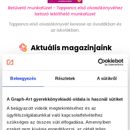
Betűvető munkafüzet - Tappancs első olvasókönyvéhez
tartozó letölthető munkafüzet
Tappancs első olvasókönyvét keresse az óvodákban és
az iskolákban.
Aktuális magazinjaink
Immár 20 éve készítünk izgalmas, szórakoztató
magazinokat az 5-12 éves korosztály számára.
Termékeink elsősorban a gyermekek szórakoztatását és
Beleegyezés
Részletek
A sütikről
fejlesztését segítik és egyaránt jól használhatóak mind
családi körben, mind az oktatási intézményekben.
Lapozzon bele:
A Graph-Art gyerekkönyvkiadó oldala is használ sütiket
A beágyazott videók megtekintéséhez és az
ügyfélszolgálatunkkal való kapcsolatfelvételhez
szükséges az összes süti elfogadása. Amennyiben
ezeket nem kívánja engedélyezni, az oldalt teljes