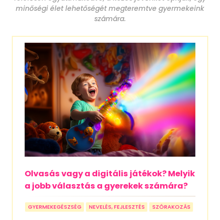
minőségi élet lehetőségét megteremtve gyermekeink
számára.
Olvasás vagy a digitális játékok? Melyik
a jobb választás a gyerekek számára?
GYERMEKEGÉSZSÉG
NEVELÉS, FEJLESZTÉS
SZÓRAKOZÁS