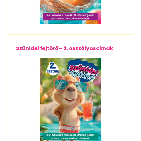
Szünidei fejtörő – 2. osztályosoknak