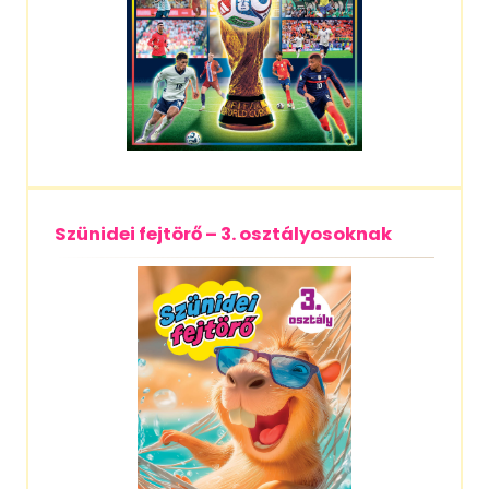
Szünidei fejtörő – 3. osztályosoknak