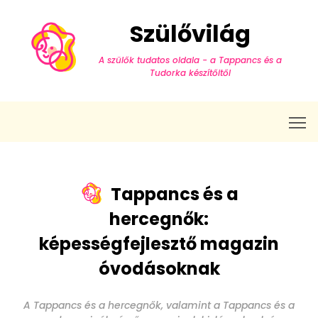
Szülővilág
A szülők tudatos oldala - a Tappancs és a
Tudorka készítőitől
T
Tappancs és a
hercegnők:
képességfejlesztő magazin
óvodásoknak
A Tappancs és a hercegnők, valamint a Tappancs és a