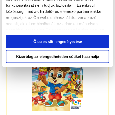
funkcionalitását nem tudjuk biztosítani. Ezenkívül
közösségi média-, hirdető- és elemező partnereinkkel
megosztjuk az Ön weboldalhasználatra vonatkozó
adatait, akik kombinálhatják az adatokat más olyan
4-7 éveseknek
adatokkal, amelyeket Ön adott meg számukra vagy az
Ön által használt más szolgáltatásokból gyűjtöttek.
Összes süti engedélyezése
Kizárólag az elengedhetetlen sütiket használja