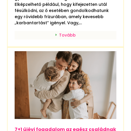
Elképzelhető például, hogy kifejezetten utál
fésülködni, az ő esetében gondolkodhatunk
egy rövidebb frizurában, amely kevesebb
„karbantartást” igényel. Vagy,...
Tovább
7+1 újévi fogadalom az egész családnak