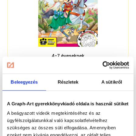
4-7 éveseknek
Beleegyezés
Részletek
A sütikről
A Graph-Art gyerekkönyvkiadó oldala is használ sütiket
A beágyazott videók megtekintéséhez és az
ügyfélszolgálatunkkal való kapcsolatfelvételhez
szükséges az összes süti elfogadása. Amennyiben
ezeket nem kívánja engedélyezni, az oldalt teljes