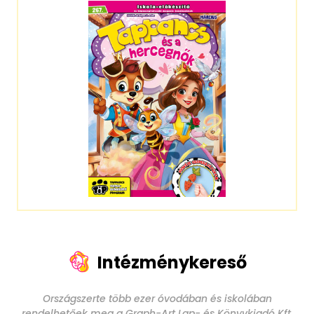
Intézménykereső
Országszerte több ezer óvodában és iskolában
rendelhetőek meg a Graph-Art Lap- és Könyvkiadó Kft.