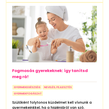
Fogmosás gyerekeknek: így tanítsd
meg rá!
GYERMEKEGÉSZSÉG
NEVELÉS, FEJLESZTÉS
GYERMEKFOGÁSZAT
Szülőként folytonos küzdelmet kell vívnunk a
gyermekeinkkel, ha a higiéniáról van szó.