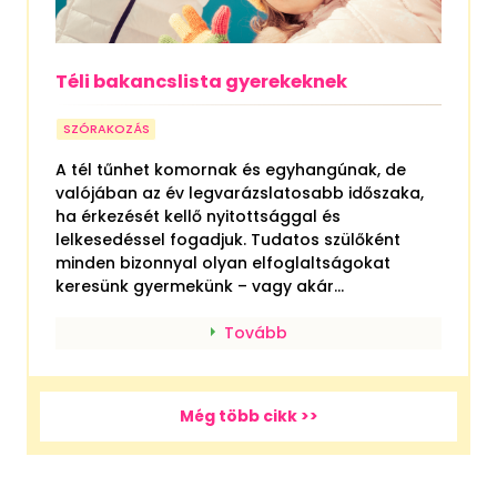
Téli bakancslista gyerekeknek
SZÓRAKOZÁS
A tél tűnhet komornak és egyhangúnak, de
valójában az év legvarázslatosabb időszaka,
ha érkezését kellő nyitottsággal és
lelkesedéssel fogadjuk. Tudatos szülőként
minden bizonnyal olyan elfoglaltságokat
keresünk gyermekünk – vagy akár...
Tovább
Még több cikk >>