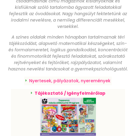
csodamasinák című magazinok kislányoknak és
kisfiúknak szóló tartalomba ágyazott feladatokkal
fejlesztik az óvodásokat. Nagy hangsúlyt fektetetünk az
irodalmi nevelésre, a nemileg differenciált mesékkel,
versekkel.
A színes oldalak minden hónapban tartalmaznak téri
tájékozódást, alapvető matematikai készségeket, szín-
és formaismeretet, logikus gondolkodást, koncentrációt
és finommotorikát fejlesztő feladatokat, szórakoztató
rejtvényeket és fejtörőket, rajzpályázatot, valamint
hasznos nevelési tanácsokat a gyermekpszichológustól.
Nyertesek, pályázatok, nyeremények
Tájékoztató / Igényfelmérőlap