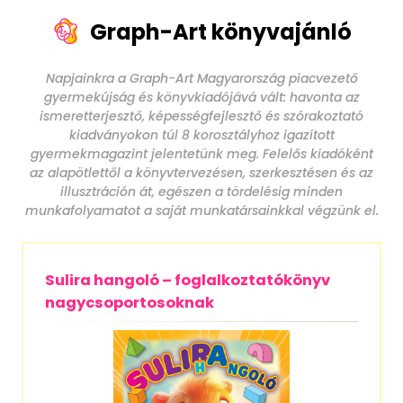
Graph-Art könyvajánló
Napjainkra a Graph-Art Magyarország piacvezető
gyermekújság és könyvkiadójává vált: havonta az
ismeretterjesztő, képességfejlesztő és szórakoztató
kiadványokon túl 8 korosztályhoz igazított
gyermekmagazint jelentetünk meg. Felelős kiadóként
az alapötlettől a könyvtervezésen, szerkesztésen és az
illusztráción át, egészen a tördelésig minden
munkafolyamatot a saját munkatársainkkal végzünk el.
Sulira hangoló – foglalkoztatókönyv
nagycsoportosoknak