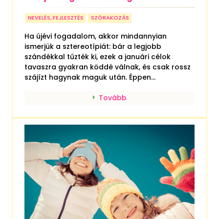
NEVELÉS, FEJLESZTÉS
SZÓRAKOZÁS
Ha újévi fogadalom, akkor mindannyian
ismerjük a sztereotípiát: bár a legjobb
szándékkal tűzték ki, ezek a januári célok
tavaszra gyakran köddé válnak, és csak rossz
szájízt hagynak maguk után. Éppen...
Tovább