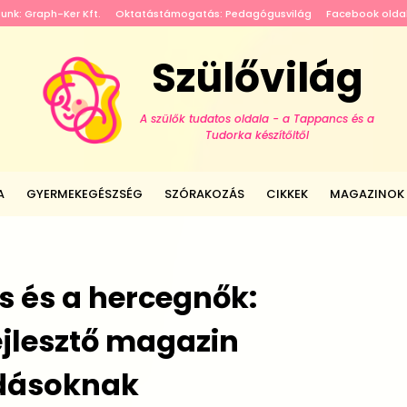
tunk: Graph-Ker Kft.
Oktatástámogatás: Pedagógusvilág
Facebook olda
Szülővilág
A szülők tudatos oldala - a Tappancs és a
Tudorka készítőitől
A
GYERMEKEGÉSZSÉG
SZÓRAKOZÁS
CIKKEK
MAGAZINOK
 és a hercegnők:
jlesztő magazin
dásoknak