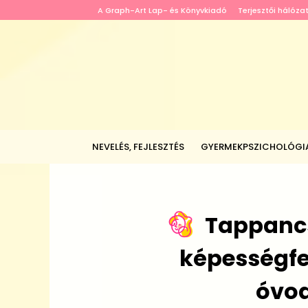
A Graph-Art Lap- és Könyvkiadó
Terjesztői hálóza
NEVELÉS, FEJLESZTÉS
GYERMEKPSZICHOLÓGI
Tappancs
képességfe
óvo