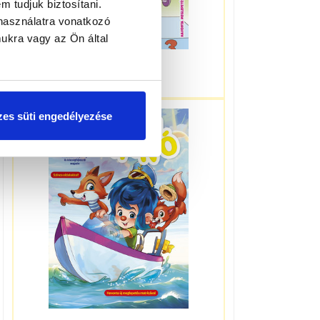
m tudjuk biztosítani.
használatra vonatkozó
ukra vagy az Ön által
3-5 éveseknek
es süti engedélyezése