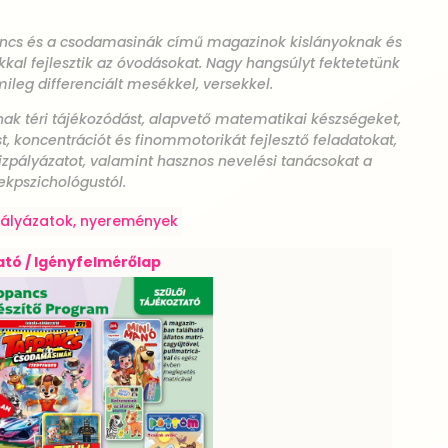
ancs és a csodamasinák című magazinok kislányoknak és
kkal fejlesztik az óvodásokat. Nagy hangsúlyt fektetetünk
ileg differenciált mesékkel, versekkel.
ak téri tájékozódást, alapvető matematikai készségeket,
, koncentrációt és finommotorikát fejlesztő feladatokat,
ajzpályázatot, valamint hasznos nevelési tanácsokat a
kpszichológustól.
pályázatok, nyeremények
tó / Igényfelmérőlap