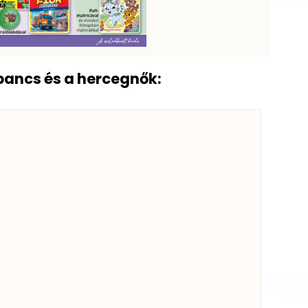
ppancs és a hercegnők: