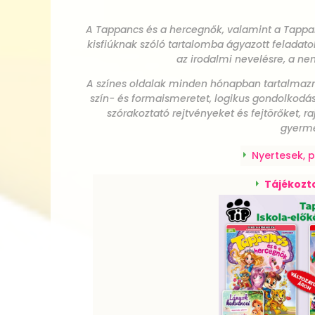
A Tappancs és a hercegnők, valamint a Tapp
kisfiúknak szóló tartalomba ágyazott feladato
az irodalmi nevelésre, a nem
A színes oldalak minden hónapban tartalmazn
szín- és formaismeretet, logikus gondolkodást
szórakoztató rejtvényeket és fejtörőket, r
gyerme
Nyertesek, 
Tájékozta