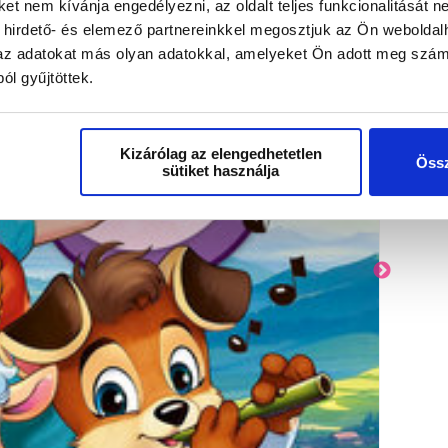
t nem kívánja engedélyezni, az oldalt teljes funkcionalitását ne
 hirdető- és elemező partnereinkkel megosztjuk az Ön weboldal
k az adatokat más olyan adatokkal, amelyeket Ön adott meg szám
ól gyűjtöttek.
Kizárólag az elengedhetetlen
Össz
sütiket használja