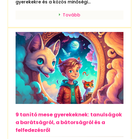
gyerekekre és a közös minőségi...
Tovább
9 tanító mese gyerekeknek: tanulságok
a barátságról, a bátorságról és a
felfedezésről