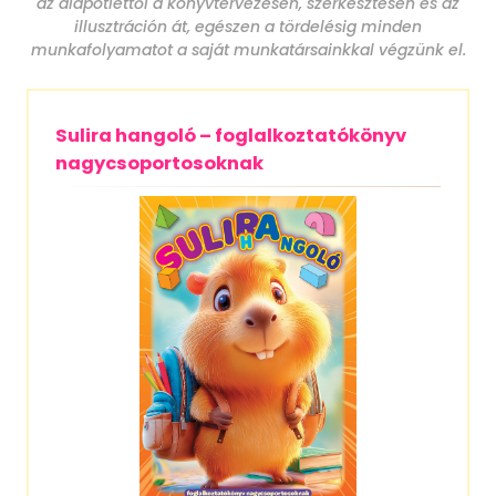
az alapötlettől a könyvtervezésen, szerkesztésen és az
illusztráción át, egészen a tördelésig minden
munkafolyamatot a saját munkatársainkkal végzünk el.
Sulira hangoló – foglalkoztatókönyv
nagycsoportosoknak