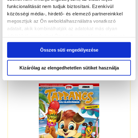
funkcionalitását nem tudjuk biztosítani. Ezenkívül
közösségi média-, hirdető- és elemező partnereinkkel
megosztjuk az Ön weboldalhasználatra vonatkozó
adatait, akik kombinálhatják az adatokat más olyan
adatokkal, amelyeket Ön adott meg számukra vagy az
Ön által használt más szolgáltatásokból gyűjtöttek.
Összes süti engedélyezése
4-7 éveseknek
Kizárólag az elengedhetetlen sütiket használja