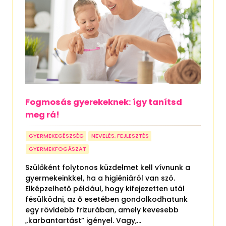
Fogmosás gyerekeknek: így tanítsd
meg rá!
GYERMEKEGÉSZSÉG
NEVELÉS, FEJLESZTÉS
GYERMEKFOGÁSZAT
Szülőként folytonos küzdelmet kell vívnunk a
gyermekeinkkel, ha a higiéniáról van szó.
Elképzelhető például, hogy kifejezetten utál
fésülködni, az ő esetében gondolkodhatunk
egy rövidebb frizurában, amely kevesebb
„karbantartást” igényel. Vagy,...