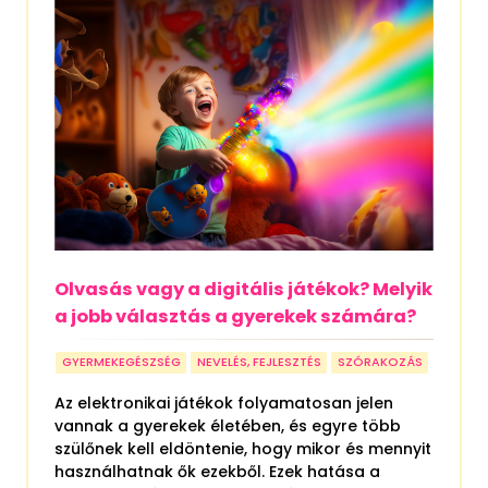
Olvasás vagy a digitális játékok? Melyik
a jobb választás a gyerekek számára?
GYERMEKEGÉSZSÉG
NEVELÉS, FEJLESZTÉS
SZÓRAKOZÁS
Az elektronikai játékok folyamatosan jelen
vannak a gyerekek életében, és egyre több
szülőnek kell eldöntenie, hogy mikor és mennyit
használhatnak ők ezekből. Ezek hatása a