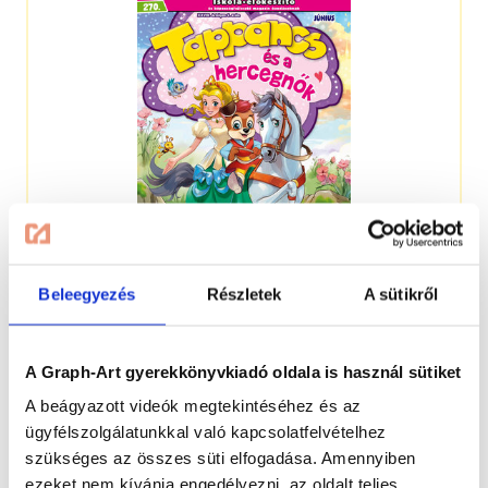
Beleegyezés
Részletek
A sütikről
4-7 éveseknek
A Graph-Art gyerekkönyvkiadó oldala is használ sütiket
A beágyazott videók megtekintéséhez és az
ügyfélszolgálatunkkal való kapcsolatfelvételhez
szükséges az összes süti elfogadása. Amennyiben
ezeket nem kívánja engedélyezni, az oldalt teljes