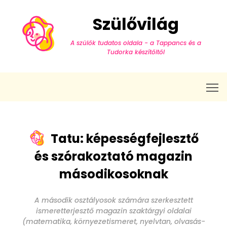
Szülővilág
A szülők tudatos oldala - a Tappancs és a
Tudorka készítőitől
T
Tatu: képességfejlesztő
és szórakoztató magazin
másodikosoknak
A második osztályosok számára szerkesztett
ismeretterjesztő magazin szaktárgyi oldalai
(matematika, környezetismeret, nyelvtan, olvasás-