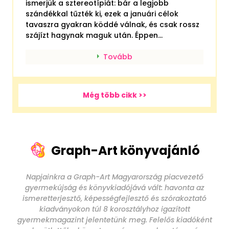
ismerjük a sztereotípiát: bár a legjobb
szándékkal tűzték ki, ezek a januári célok
tavaszra gyakran köddé válnak, és csak rossz
szájízt hagynak maguk után. Éppen...
Tovább
Még több cikk >>
Graph-Art könyvajánló
Napjainkra a Graph-Art Magyarország piacvezető
gyermekújság és könyvkiadójává vált: havonta az
ismeretterjesztő, képességfejlesztő és szórakoztató
kiadványokon túl 8 korosztályhoz igazított
gyermekmagazint jelentetünk meg. Felelős kiadóként