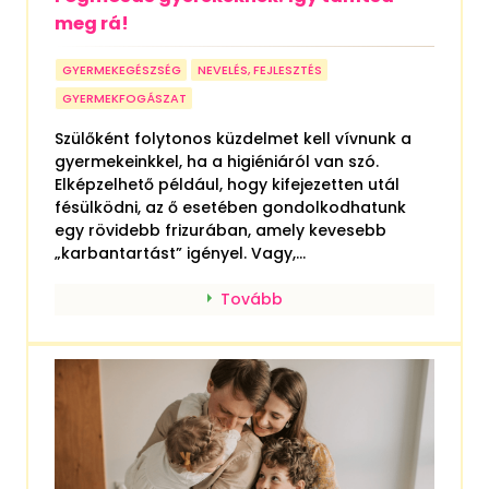
meg rá!
GYERMEKEGÉSZSÉG
NEVELÉS, FEJLESZTÉS
GYERMEKFOGÁSZAT
Szülőként folytonos küzdelmet kell vívnunk a
gyermekeinkkel, ha a higiéniáról van szó.
Elképzelhető például, hogy kifejezetten utál
fésülködni, az ő esetében gondolkodhatunk
egy rövidebb frizurában, amely kevesebb
„karbantartást” igényel. Vagy,...
Tovább