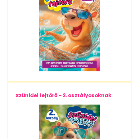
Szünidei fejtörő – 2. osztályosoknak