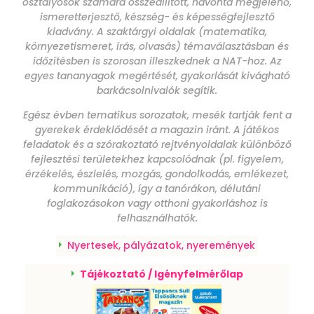
osztályosok számára összeállított, havonta megjelenő,
ismeretterjesztő, készség- és képességfejlesztő
kiadvány. A szaktárgyi oldalak (matematika,
környezetismeret, írás, olvasás) témaválasztásban és
időzítésben is szorosan illeszkednek a NAT-hoz. Az
egyes tananyagok megértését, gyakorlását kivágható
barkácsolnivalók segítik.
Egész évben tematikus sorozatok, mesék tartják fent a
gyerekek érdeklődését a magazin iránt. A játékos
feladatok és a szórakoztató rejtvényoldalak különböző
fejlesztési területekhez kapcsolódnak (pl. figyelem,
érzékelés, észlelés, mozgás, gondolkodás, emlékezet,
kommunikáció), így a tanórákon, délutáni
foglakozásokon vagy otthoni gyakorláshoz is
felhasználhatók.
Nyertesek, pályázatok, nyeremények
Tájékoztató / Igényfelmérőlap