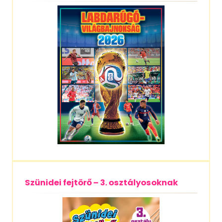
Szünidei fejtörő – 3. osztályosoknak