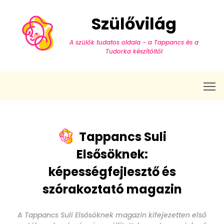
Szülővilág
A szülők tudatos oldala - a Tappancs és a
Tudorka készítőitől
T
Tappancs Suli
Elsősöknek:
képességfejlesztő és
szórakoztató magazin
A Tappancs Suli Elsősöknek magazin kifejezetten első