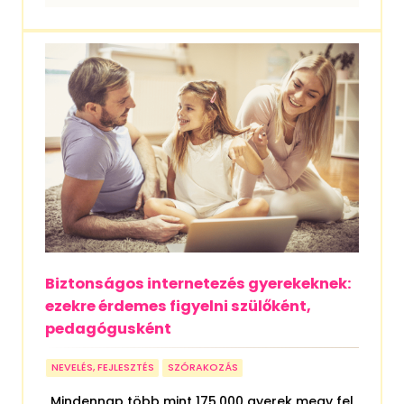
Biztonságos internetezés gyerekeknek:
ezekre érdemes figyelni szülőként,
pedagógusként
NEVELÉS, FEJLESZTÉS
SZÓRAKOZÁS
„Mindennap több mint 175.000 gyerek megy fel