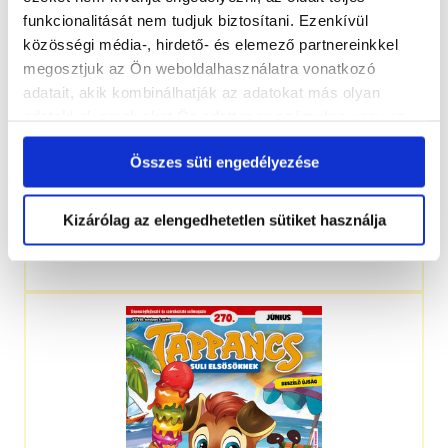
funkcionalitását nem tudjuk biztosítani. Ezenkívül
közösségi média-, hirdető- és elemező partnereinkkel
megosztjuk az Ön weboldalhasználatra vonatkozó
adatait, akik kombinálhatják az adatokat más olyan
adatokkal, amelyeket Ön adott meg számukra vagy az
Ön által használt más szolgáltatásokból gyűjtöttek.
Összes süti engedélyezése
Kizárólag az elengedhetetlen sütiket használja
4-7 éveseknek