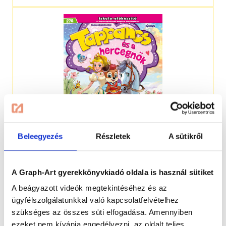
Beleegyezés
Részletek
A sütikről
4-7 éveseknek
A Graph-Art gyerekkönyvkiadó oldala is használ sütiket
A beágyazott videók megtekintéséhez és az
ügyfélszolgálatunkkal való kapcsolatfelvételhez
szükséges az összes süti elfogadása. Amennyiben
ezeket nem kívánja engedélyezni, az oldalt teljes