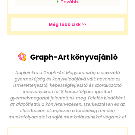
Tovább
Még több cikk >>
Graph-Art könyvajánló
Napjainkra a Graph-Art Magyarország piacvezető
gyermekújság és könyvkiadójává vált: havonta az
ismeretterjesztő, képességfejlesztő és szórakoztató
kiadványokon túl 8 korosztályhoz igazított
gyermekmagazint jelentetünk meg. Felelős kiadóként
az alapötlettől a könyvtervezésen, szerkesztésen és az
illusztráción át, egészen a tördelésig minden
munkafolyamatot a saját munkatársainkkal végzünk el.