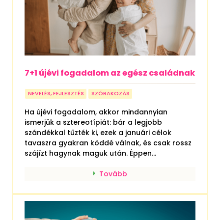
7+1 újévi fogadalom az egész családnak
NEVELÉS, FEJLESZTÉS
SZÓRAKOZÁS
Ha újévi fogadalom, akkor mindannyian
ismerjük a sztereotípiát: bár a legjobb
szándékkal tűzték ki, ezek a januári célok
tavaszra gyakran köddé válnak, és csak rossz
szájízt hagynak maguk után. Éppen...
Tovább