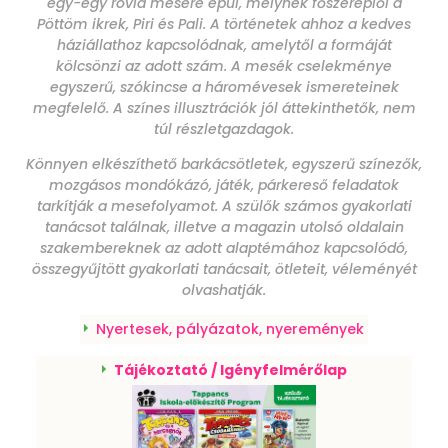
egy-egy rövid mesére épül, melynek főszereplői a
Pöttöm ikrek, Piri és Pali. A történetek ahhoz a kedves
háziállathoz kapcsolódnak, amelytől a formáját
kölcsönzi az adott szám. A mesék cselekménye
egyszerű, szókincse a háromévesek ismereteinek
megfelelő. A színes illusztrációk jól áttekinthetők, nem
túl részletgazdagok.
Könnyen elkészíthető barkácsötletek, egyszerű színezők,
mozgásos mondókázó, játék, párkereső feladatok
tarkítják a mesefolyamot. A szülők számos gyakorlati
tanácsot találnak, illetve a magazin utolsó oldalain
szakembereknek az adott alaptémához kapcsolódó,
összegyűjtött gyakorlati tanácsait, ötleteit, véleményét
olvashatják.
Nyertesek, pályázatok, nyeremények
Tájékoztató / Igényfelmérőlap