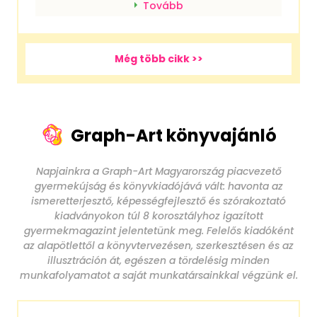
szájízt hagynak maguk után. Éppen...
Tovább
Még több cikk >>
Graph-Art könyvajánló
Napjainkra a Graph-Art Magyarország piacvezető
gyermekújság és könyvkiadójává vált: havonta az
ismeretterjesztő, képességfejlesztő és szórakoztató
kiadványokon túl 8 korosztályhoz igazított
gyermekmagazint jelentetünk meg. Felelős kiadóként
az alapötlettől a könyvtervezésen, szerkesztésen és az
illusztráción át, egészen a tördelésig minden
munkafolyamatot a saját munkatársainkkal végzünk el.