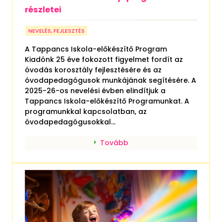
A Tappancs Iskola-előkészítő Program
és a Referenciaosztály-program
részletei
NEVELÉS, FEJLESZTÉS
A Tappancs Iskola-előkészítő Program
Kiadónk 25 éve fokozott figyelmet fordít az
óvodás korosztály fejlesztésére és az
óvodapedagógusok munkájának segítésére. A
2025-26-os nevelési évben elindítjuk a
Tappancs Iskola-előkészítő Programunkat. A
programunkkal kapcsolatban, az
óvodapedagógusokkal...
Tovább