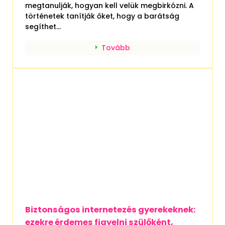
hogy a kicsik megértsék a nehézségeket,
amelyekkel az életben találkozhatnak, és
megtanulják, hogyan kell velük megbirkózni. A
történetek tanítják őket, hogy a barátság
segíthet...
Tovább