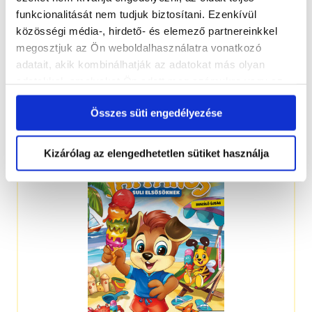
funkcionalitását nem tudjuk biztosítani. Ezenkívül
közösségi média-, hirdető- és elemező partnereinkkel
megosztjuk az Ön weboldalhasználatra vonatkozó
adatait, akik kombinálhatják az adatokat más olyan
adatokkal, amelyeket Ön adott meg számukra vagy az
Ön által használt más szolgáltatásokból gyűjtöttek.
4-7 éveseknek
Összes süti engedélyezése
Kizárólag az elengedhetetlen sütiket használja