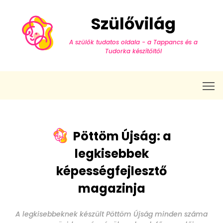
Szülővilág
A szülők tudatos oldala - a Tappancs és a
Tudorka készítőitől
T
Pöttöm Újság: a
legkisebbek
képességfejlesztő
magazinja
A legkisebbeknek készült Pöttöm Újság minden száma