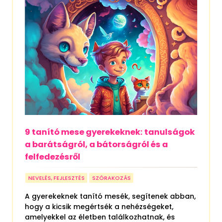
9 tanító mese gyerekeknek: tanulságok
a barátságról, a bátorságról és a
felfedezésről
NEVELÉS, FEJLESZTÉS
SZÓRAKOZÁS
A gyerekeknek tanító mesék, segítenek abban,