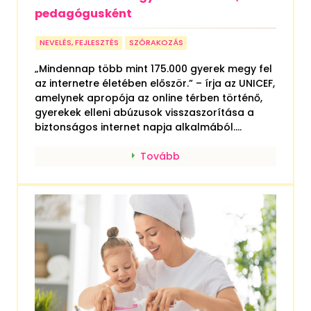
Biztonságos internetezés gyerekeknek:
ezekre érdemes figyelni szülőként,
pedagógusként
NEVELÉS, FEJLESZTÉS
SZÓRAKOZÁS
„Mindennap több mint 175.000 gyerek megy fel
az internetre életében először.” – írja az UNICEF,
amelynek apropója az online térben történő,
gyerekek elleni abúzusok visszaszorítása a
biztonságos internet napja alkalmából....
Tovább