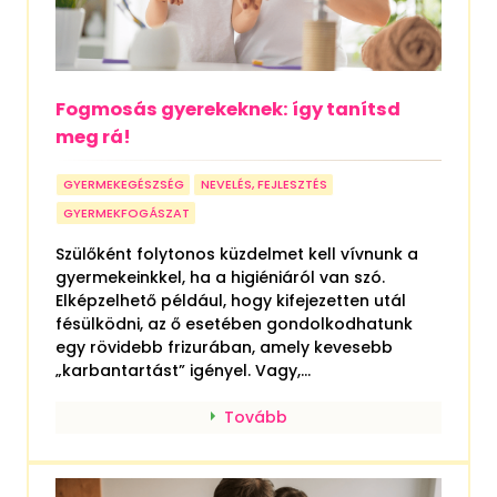
Fogmosás gyerekeknek: így tanítsd
meg rá!
GYERMEKEGÉSZSÉG
NEVELÉS, FEJLESZTÉS
GYERMEKFOGÁSZAT
Szülőként folytonos küzdelmet kell vívnunk a
gyermekeinkkel, ha a higiéniáról van szó.
Elképzelhető például, hogy kifejezetten utál
fésülködni, az ő esetében gondolkodhatunk
egy rövidebb frizurában, amely kevesebb
„karbantartást” igényel. Vagy,...
Tovább