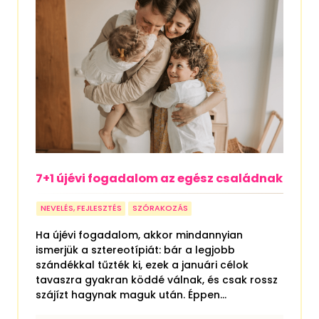
7+1 újévi fogadalom az egész családnak
NEVELÉS, FEJLESZTÉS
SZÓRAKOZÁS
Ha újévi fogadalom, akkor mindannyian
ismerjük a sztereotípiát: bár a legjobb
szándékkal tűzték ki, ezek a januári célok
tavaszra gyakran köddé válnak, és csak rossz