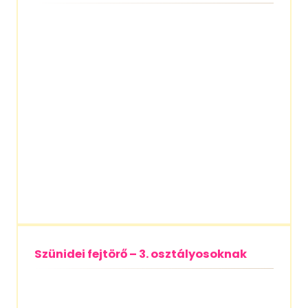
Labdarúgóvilág-bajnokság – 2026
Szünidei fejtörő – 3. osztályosoknak