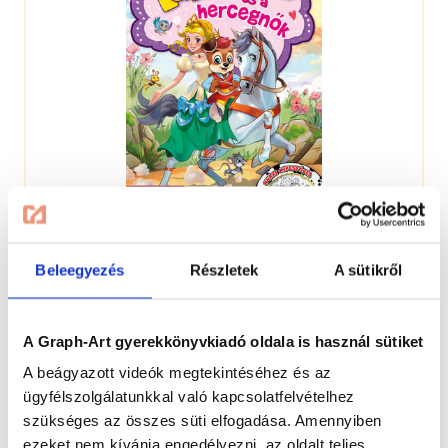
4-7 éveseknek
Beleegyezés
Részletek
A sütikről
A Graph-Art gyerekkönyvkiadó oldala is használ sütiket
A beágyazott videók megtekintéséhez és az
ügyfélszolgálatunkkal való kapcsolatfelvételhez
szükséges az összes süti elfogadása. Amennyiben
ezeket nem kívánja engedélyezni, az oldalt teljes